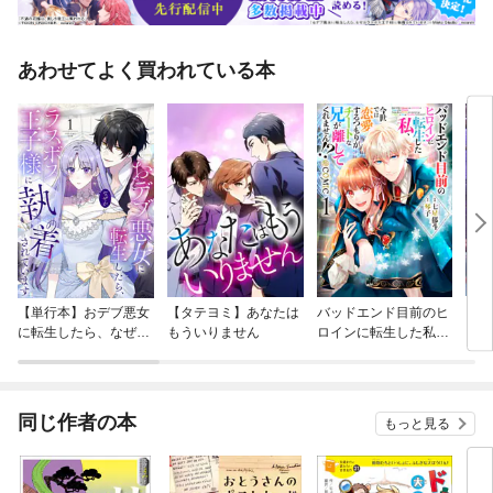
あわせてよく買われている本
【単行本】おデブ悪女
【タテヨミ】あなたは
バッドエンド目前のヒ
【タ
に転生したら、なぜか
もういりません
ロインに転生した私、
リ〜
ラスボス王子様に執着
今世では恋愛するつも
されています
りがチートな兄が離し
てくれません！？@C
OMIC
同じ作者の本
もっと見る