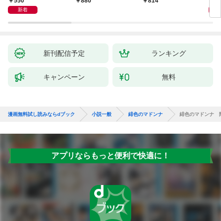
550
1,
880
814
新着
新刊配信予定
ランキング
キャンペーン
無料
漫画無料試し読みならdブック
小説一般
緋色のマドンナ
緋色のマドンナ 
アプリならもっと便利で快適に！