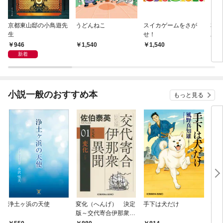
京都東山邸の小鳥遊先
うどんねこ
スイカゲームをさが
本所
生
せ！
工く
りの
946
1,540
1,540
9
新着
小説一般のおすすめ本
もっと見る
浄土ヶ浜の天使
変化（へんげ） 決定
手下は犬だけ
マリ
版～交代寄合伊那衆異
聞（1）～