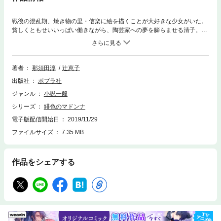
戦後の混乱期、焼き物の里・信楽に絵を描くことが大好きな少女がいた。
貧しくともせいいっぱい働きながら、陶芸家への夢を膨らませる清子。だ
が、弟子入りを志願して窯元をまわっても「女には無理や」と断られてば
かり。それでも果敢に挑戦をつづけ、ついに夢の世界へと飛び込んでいく
――。苦労も失敗も朗らかに乗り越えて、新たな道を切りひらいた女性陶
芸家・神山清子の情熱的な人生、笑いと涙の物語。
著者
那須田淳
辻󠄀恵子
出版社
ポプラ社
ジャンル
小説一般
シリーズ
緋色のマドンナ
電子版配信開始日
2019/11/29
ファイルサイズ
7.35 MB
作品をシェアする