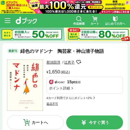
作品検索
カート
はじめての方へ
緋色のマドンナ 陶芸家・神山清子物語
最新刊
那須田淳
辻󠄀恵子
1,650
(税込)
15
pt
獲得
ポイント詳細
dカード利用でさらにポイント+2%
返品不可
カートへ
今すぐ買う