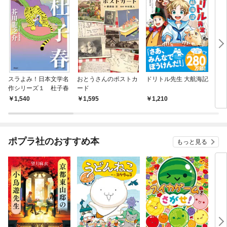
スラよみ！日本文学名
おとうさんのポストカ
ドリトル先生 大航海記
アル
作シリーズ１ 杜子春
ード
1,540
1,595
1,210
1,
ポプラ社のおすすめ本
もっと見る