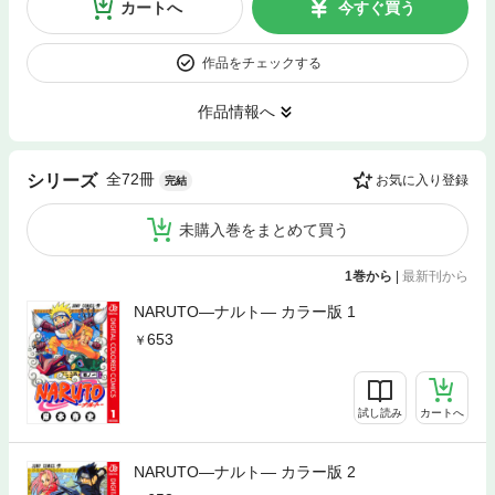
カートへ
今すぐ買う
作品をチェックする
作品情報へ
全72冊
シリーズ
お気に入り登録
完結
未購入巻をまとめて買う
1巻から
|
最新刊から
NARUTO―ナルト― カラー版 1
653
試し読み
カートへ
NARUTO―ナルト― カラー版 2