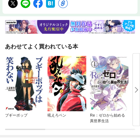
あわせてよく買われている本
ブギーポップ
吼えろペン
Re：ゼロから始める
シテ
異世界生活