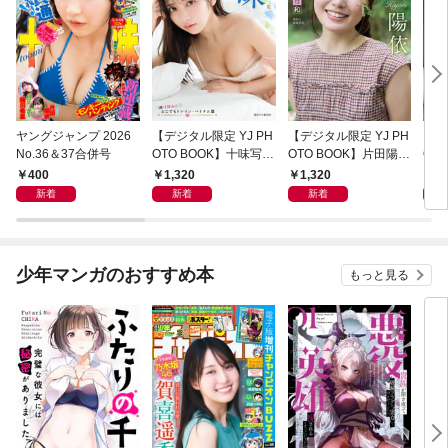
ヤングジャンプ 2026
【デジタル限定 YJ PH
【デジタル限定 YJ PH
【デ
No.36＆37合併号
OTO BOOK】十味写真
OTO BOOK】片田陽依
OT
集「続・『ぽみ』！？
写真集「羽色日和」
写真
400
1,320
1,320
1,
どこでもトレイン・ベ
リ」
新着
新着
新着
トナム篇」
少年マンガのおすすめ本
もっと見る