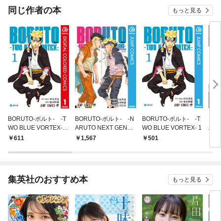
同じ作者の本
もっと見る
BORUTO-ボルト- -T
BORUTO-ボルト- -N
BORUTO-ボルト- -T
NA
WO BLUE VORTEX-
ARUTO NEXT GENER
WO BLUE VORTEX- 1
木ノ
カラー版 1
ATIONS- STORY GUI
上
611
1,567
501
5
DE
集英社のおすすめ本
もっと見る