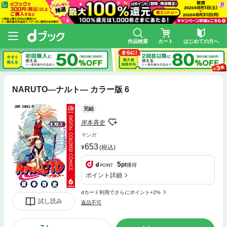
作品検索
カート
はじめての方へ
NARUTO―ナルト― カラー版 6
完結
岸本斉史
マンガ
653
(税込)
5
pt
獲得
ポイント詳細
dカード利用でさらにポイント+2%
試し読み
返品不可