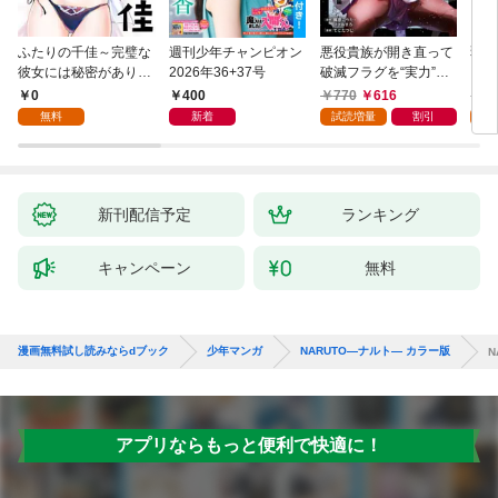
ふたりの千佳～完璧な
週刊少年チャンピオン
悪役貴族が開き直って
弱虫
彼女には秘密がありま
2026年36+37号
破滅フラグを“実力”で
IKE
した(1)
叩き折っていたら、い
0
400
770
616
6
つの間にかヒロイン達
無料
新着
試読増量
割引
試
から英雄視されるよう
になった件（コミッ
ク） 1巻
新刊配信予定
ランキング
キャンペーン
無料
漫画無料試し読みならdブック
少年マンガ
NARUTO―ナルト― カラー版
N
アプリならもっと便利で快適に！