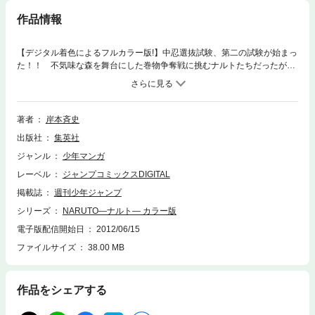
作品情報
【デジタル着色によるフルカラー版!】中忍選抜試験、第二の試験が始まっ
た！！ 不気味な森を舞台にした巻物争奪戦に挑むナルトたちだったが、
この試験の裏で正体不明の何者かが暗躍していた。参加者の命を懸けた過
酷な試験の行方は、どうなる…！？
著者
岸本斉史
出版社
集英社
ジャンル
少年マンガ
レーベル
ジャンプコミックスDIGITAL
掲載誌
週刊少年ジャンプ
シリーズ
NARUTO―ナルト― カラー版
電子版配信開始日
2012/06/15
ファイルサイズ
38.00 MB
作品をシェアする