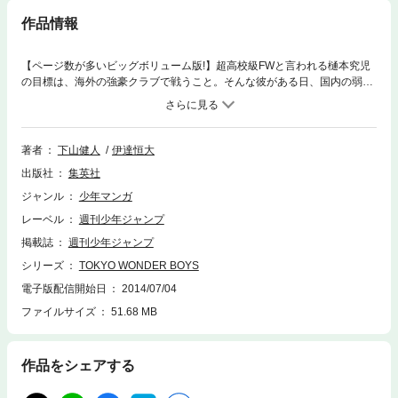
作品情報
【ページ数が多いビッグボリューム版!】超高校級FWと言われる樋本究児
の目標は、海外の強豪クラブで戦うこと。そんな彼がある日、国内の弱小
チーム･SA西ヶ丘に招かれ｢西ヶ丘を世界で戦わせてやる!!｣と豪語する高校
生･南条壱丸に出会い…!?
著者
下山健人
伊達恒大
出版社
集英社
ジャンル
少年マンガ
レーベル
週刊少年ジャンプ
掲載誌
週刊少年ジャンプ
シリーズ
TOKYO WONDER BOYS
電子版配信開始日
2014/07/04
ファイルサイズ
51.68 MB
作品をシェアする