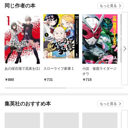
OMI
同じ作者の本
もっと見る
あの採石場で花束を(1)
スローライフ家康 1
小説 仮面ライダージ
タイ
オウ
スト
880
731
715
4
集英社のおすすめ本
もっと見る