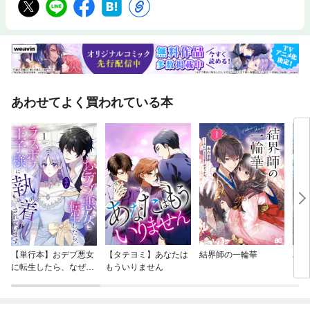
あわせてよく買われている本
【単行本】おデブ悪女
【タテヨミ】あなたは
結界師の一輪華
バッ
に転生したら、なぜか
もういりません
ロイ
ラスボス王子様に執着
今世
されています
りが
てく