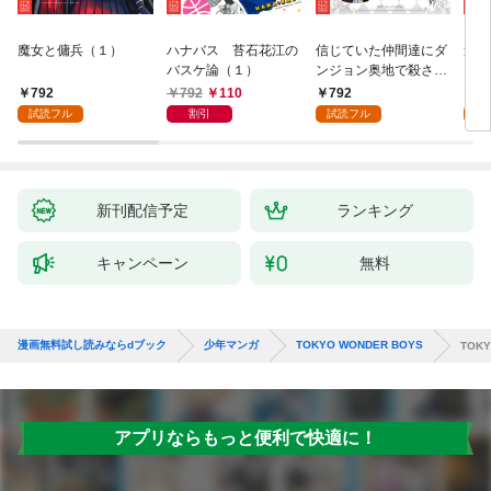
魔女と傭兵（１）
ハナバス 苔石花江の
信じていた仲間達にダ
追放
バスケ論（１）
ンジョン奥地で殺され
『自
かけたがギフト『無限
領地
792
792
110
792
7
ガチャ』でレベル９９
強の
試読フル
割引
試読フル
試
９９の仲間達を手に入
～最
れて元パーティーメン
で始
バーと世界に復讐＆
拓ス
『ざまぁ！』します！
（１
（１）
新刊配信予定
ランキング
キャンペーン
無料
漫画無料試し読みならdブック
少年マンガ
TOKYO WONDER BOYS
TOKY
アプリならもっと便利で快適に！