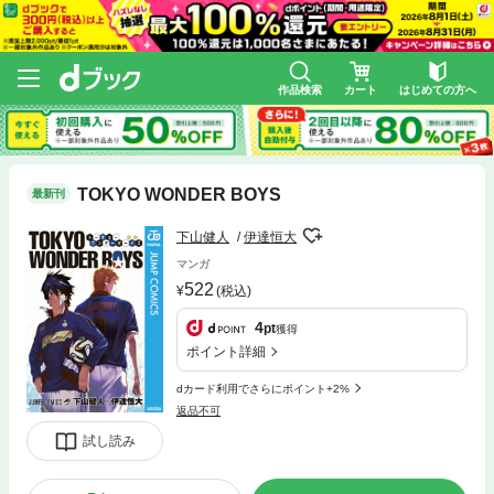
作品検索
カート
はじめての方へ
TOKYO WONDER BOYS
最新刊
下山健人
伊達恒大
マンガ
522
(税込)
4
pt
獲得
ポイント詳細
dカード利用でさらにポイント+2%
返品不可
試し読み