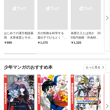
はじめての漢方相談薬
犬の性格を科学する
為替介入とは何か 20
大江
局 水草体質とサボテ
遺伝子でひもとく「最
0兆円規模「外為特
学と
ン体質
良の友」の進化
会」が生まれた謎
から
￥990
￥1,375
￥1,320
￥1,
少年マンガのおすすめ本
もっと見る