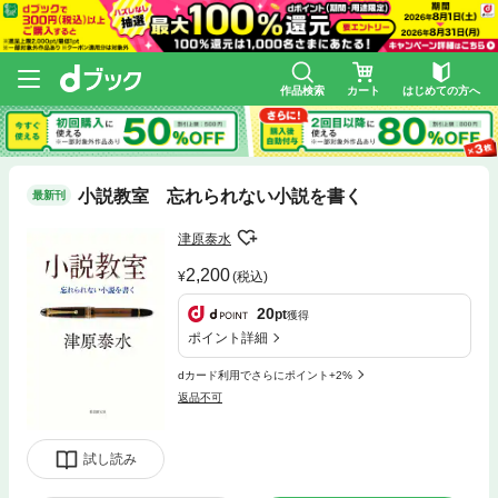
作品検索
カート
はじめての方へ
小説教室 忘れられない小説を書く
最新刊
津原泰水
2,200
(税込)
20
pt
獲得
ポイント詳細
dカード利用でさらにポイント+2%
返品不可
試し読み