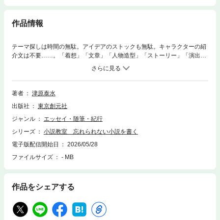
作品情報
テーマ探しは時間の無駄。アイデアのストックも無駄。キャラクターの紹
介文は不要……。「着想」「文章」「人物造型」「ストーリー」「演出」
という、小説を書くにあたって不可欠な要素を項目別に語り尽くした講義
録に加え、自身の代表作である「五色の舟」の徹底解題を併録する。並ぶ
者なき巧手が、小説を書くこと、読むこと、そして語ることに興味のある
すべての人びとに贈る、小説講座の新しいスタンダード！／【目次】■着
著者
津原泰水
想について語る■Ⅰ テーマ探しは時間の無駄／Ⅱ 『ベルばら』は『リボン
出版社
東京創元社
の騎士』である／Ⅲ 書き方を律して得られるもの／Ⅳ ピーマンと延長
コード／Ⅴ 筆を置くべき瞬間／Ⅵ オセロ・ゲームとして振り返る／■文
ジャンル
エッセイ・随筆・紀行
章について語る■Ⅰ 手法のガラパゴス化／Ⅱ 反復がリーダビリティを妨げ
シリーズ
小説教室 忘れられない小説を書く
る／Ⅲ 省略美と符号／Ⅳ 仮名交じりの背景／Ⅴ 文体は作家の美貌／Ⅵ
主観の幻灯／Ⅶ なぜ鏡花は偉大か／■人物造型について語る■Ⅰ「作ら
電子版配信開始日
2026/05/28
ねばならない」は思い込み／Ⅱ 人物の背景は台詞に書く／Ⅲ 複数の役割
ファイルサイズ
- MB
を兼ねさせる効果／Ⅳ のらくろにはのらくろのリアリティ／Ⅴ ピンチ
の作り方でキャラクターが決まる／■ストーリーについて語る■Ⅰ ストー
リーの終わり方とは何か／Ⅱ ストーリーは場面である／Ⅲ ストーリーは
作品をシェアする
前から書く／Ⅳ 短編小説は「パラダイムシフト」以前である／Ⅴ「書く
のが面倒な因果関係」を書く／Ⅵ 無意識にこそ美貌が隠れている／■演
出について語る■Ⅰ 演出とは驚きである／Ⅱ 邪魔者という存在を作る／Ⅲ
描写の演出法／Ⅳ モチーフの復活／Ⅴ 象徴するアートを念頭に置く