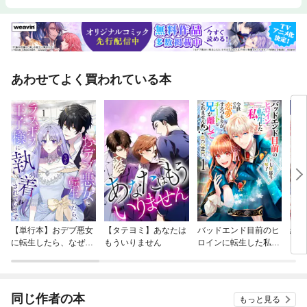
効果／Ⅵ 短編を長編に成長させるこつ／■「五色の舟」を語る■／作家を
目指す人たちのための恋愛論／ジョナサン・キャロル『パニックの手』解
説／佐々木丸美『水に描かれた館』解説／ブログ全盛の時代にこそ 三島
由紀夫『文章読本』／『屍者の帝国』（伊藤計劃、円城塔）書評／津原泰
水 著作一覧
あわせてよく買われている本
【単行本】おデブ悪女
【タテヨミ】あなたは
バッドエンド目前のヒ
結界
に転生したら、なぜか
もういりません
ロインに転生した私、
ラスボス王子様に執着
今世では恋愛するつも
されています
りがチートな兄が離し
てくれません！？@C
OMIC
同じ作者の本
もっと見る