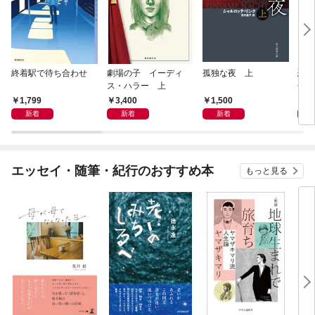
終着駅で待ち合わせ
劇場の子 イーディ
孤独な夜 上
恐竜
ス・ハラー 上
化石
の物
1,799
3,400
1,500
3,
新着
新着
新着
エッセイ・随筆・紀行のおすすめ本
もっと見る