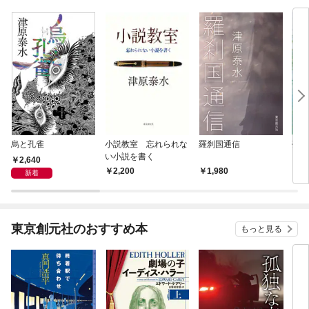
烏と孔雀
小説教室 忘れられな
羅刹国通信
夢分
い小説を書く
2,640
2,200
1,980
1,
新着
東京創元社のおすすめ本
もっと見る