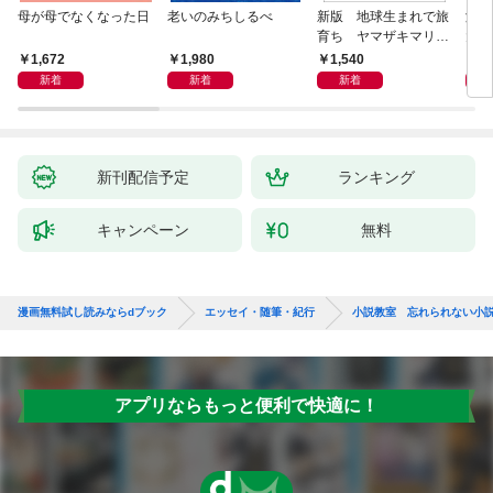
母が母でなくなった日
老いのみちしるべ
新版 地球生まれで旅
激闘
育ち ヤマザキマリ流
大然
人生論
ップ
1,672
1,980
1,540
2
新着
新着
新着
新刊配信予定
ランキング
キャンペーン
無料
漫画無料試し読みならdブック
エッセイ・随筆・紀行
小説教室 忘れられない小
アプリならもっと便利で快適に！