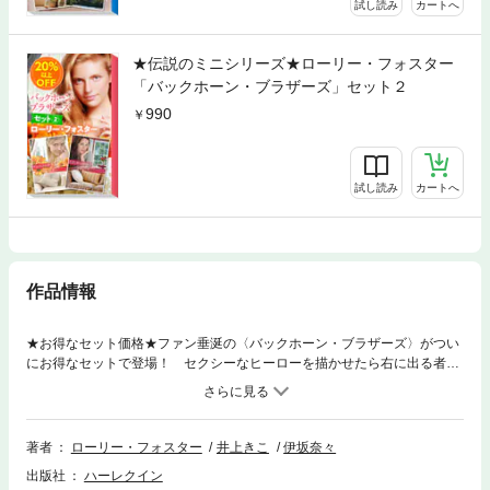
試し読み
カートへ
★伝説のミニシリーズ★ローリー・フォスター
「バックホーン・ブラザーズ」セット２
990
試し読み
カートへ
作品情報
★お得なセット価格★ファン垂涎の〈バックホーン・ブラザーズ〉がつい
にお得なセットで登場！ セクシーなヒーローを描かせたら右に出る者は
いないローリー・フォスターが、4兄弟の情熱的な恋をお届けします。本
セットには、四男がヒーローの第3話、三男がヒーローの第4話を収録。●
『きまじめな誘惑』大学で“英雄論”の論文を書くエリザベスは、人命救助
をしたという男性ゲイブに話を聞くためある町を訪れた。だが彼は、想像
著者
ローリー・フォスター
井上きこ
伊坂奈々
とはまるで違うプレイボーイ。しかも彼女がインタビューを頼むと、セク
出版社
ハーレクイン
シーな笑みを浮かべ、とんでもないことを言いだした。「質問1回につ