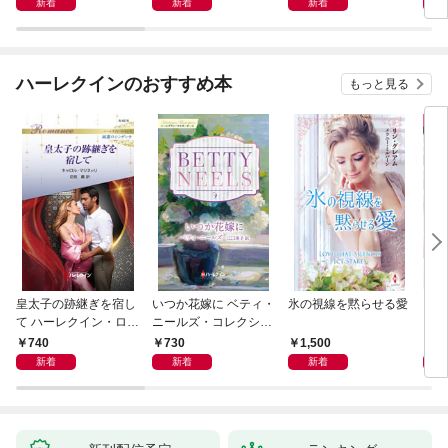
新着
新着
新着
ハーレクインのおすすめ本
もっと見る
皇太子の跡継ぎを宿し
いつか花嫁に ベティ・
氷の視線を黙らせる愛
いく
て ハーレクイン・ロマ
ニールズ・コレクショ
【ハ
ンス～純潔のシンデレ
ン【ハーレクイン・マ
庫版
740
730
1,500
6
ラ～
スターピース版】
新着
新着
新着