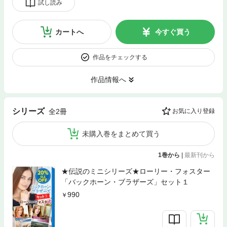
試し読み
カートへ
今すぐ買う
作品をチェックする
作品情報へ
シリーズ
全2冊
お気に入り登録
未購入巻をまとめて買う
1巻から
|
最新刊から
★伝説のミニシリーズ★ローリー・フォスター
「バックホーン・ブラザーズ」セット１
990