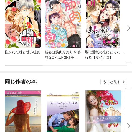
抱かれた棘と甘い吐息
新妻は筋肉がお好き 寡
蝶は愛執の檻にとらわ
恋に
黙なSPはお嬢様をわ
れる【マイクロ】
かりにくく溺愛してい
ます
同じ作者の本
もっと見る