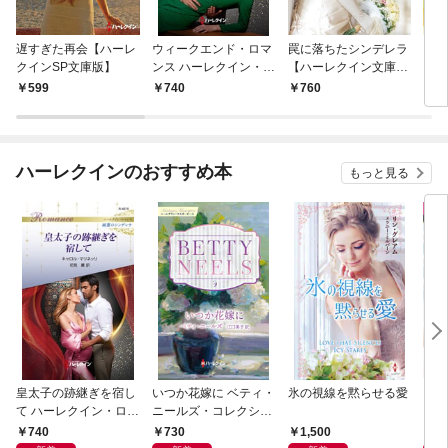
遅すぎた再会【ハーレ
ウィークエンド・ロマ
罠に落ちたシンデレラ
プロ
クインSP文庫版】
ンス ハーレクイン・ロ
【ハーレクイン文庫
【ハ
マンス～伝説の名作選
版】
版】
599
740
760
6
～【ハーレクイン・ロ
マンス版】
ハーレクインのおすすめ本
もっと見る
皇太子の跡継ぎを宿し
いつか花嫁に ベティ・
氷の視線を黙らせる愛
いく
て ハーレクイン・ロマ
ニールズ・コレクショ
【ハ
ンス～純潔のシンデレ
ン【ハーレクイン・マ
庫版
740
730
1,500
6
ラ～
スターピース版】