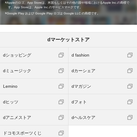
Appleのロゴ、App Storeは、米国もしくはその他の国や地域におけるApple Inc.の商標で
す。App Storeは、Apple Inc.のサービスマークです。
Google Play および Google Play ロゴは Google LLC の商標です。
dマーケットストア
dショッピング
d fashion
dミュージック
dカーシェア
Lemino
dマガジン
dヒッツ
dフォト
dアニメストア
dヘルスケア
ドコモスポーツくじ