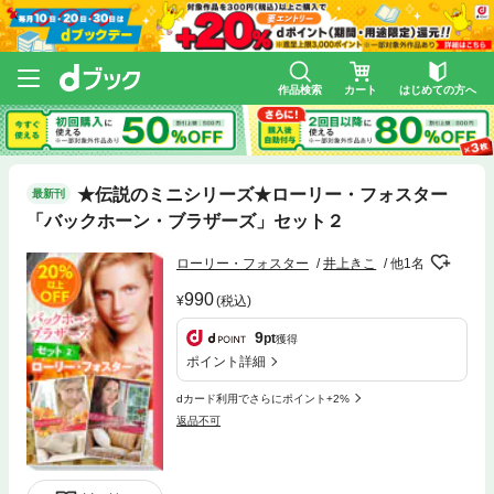
作品検索
カート
はじめての方へ
★伝説のミニシリーズ★ローリー・フォスター
最新刊
「バックホーン・ブラザーズ」セット２
ローリー・フォスター
井上きこ
他1名
990
(税込)
9
pt
獲得
ポイント詳細
dカード利用でさらにポイント+2%
返品不可