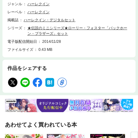
き、キス1回。それが条件だ」●『世話好きな恋人』家族のために昼夜問わ
ジャンル
ハーレクイン
ず働く苦労人のジョージアはある日、酔っ払いにからまれたところを獣医
レーベル
ハーレクイン
のジョーダンに救われる。情熱的でセクシーで、何かと親身にジョージア
や家族の世話を焼いてくれる彼に次第に惹かれていくが、彼女にはどうし
掲載誌
ハーレクイン・デジタルセット
ても素直になれない事情があって……。
シリーズ
★伝説のミニシリーズ★ローリー・フォスター「バックホー
ン・ブラザーズ」セット
電子版配信開始日
2014/11/28
ファイルサイズ
0.43 MB
作品をシェアする
あわせてよく買われている本