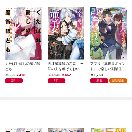
くたばれ愛しの魔術師
天才魔導師の悪妻 〜
アプリ『異世界ポイン
ども
私の夫を虐げておいて
ト』で楽しい副業生
戻ってこいとは呆れま
活 〜貯めたポイント
836
418
1,540
462
1,760
してよ？〜
は現実でお金や様々な
割引
割引
新着
試読増量
特典に交換出来ます〜