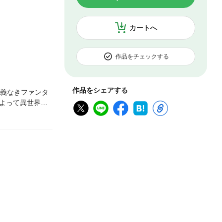
カートへ
作品をチェックする
作品をシェアする
仁義なきファンタ
よって異世界へ
ツな女神さまは
力も復活しま
容赦ないが、蹂
ァンタジー冒険
さい