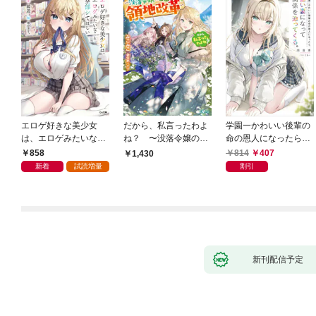
エロゲ好きな美少女
だから、私言ったわよ
学園一かわいい後輩の
は、エロゲみたいなこ
ね？ 〜没落令嬢の案
命の恩人になったら、
と全部シてほしい【電
外楽しい領地改革〜
通い妻になって関係を
858
814
407
1,430
子ＳＳ特典付き】
迫ってくる。
新着
試読増量
割引
新刊配信予定