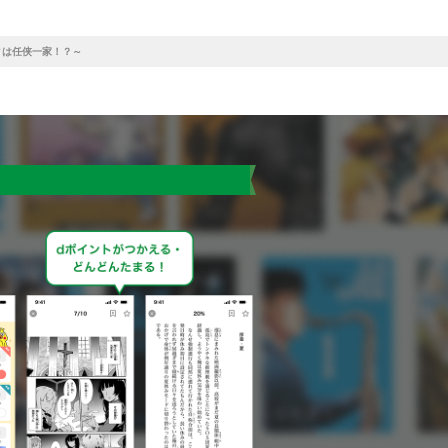
ィは任侠一家！？～