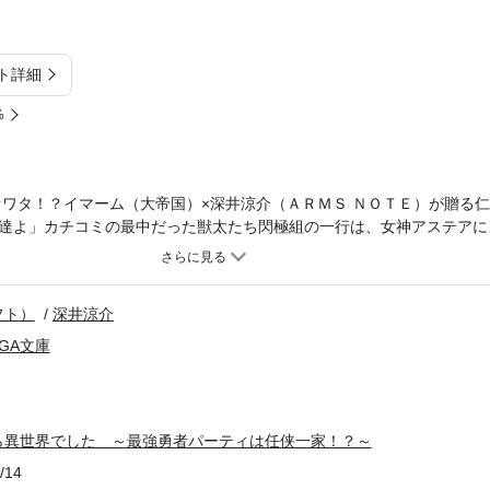
ト詳細
%
界オワタ！？イマーム（大帝国）×深井涼介（ＡＲＭＳ ＮＯＴＥ）が贈る
達よ」カチコミの最中だった獣太たち閃極組の一行は、女神アステアに
ぇの仕業かぁぁぁぁ！」元の世界へ帰せとキレる獣太だったが、ポンコ
しまっていた。「うぇーん、ごめんなさい。魔王を倒してくれれば私の
、さっそく魔王討伐に乗り出すのだった。魔族に対しては凶暴＆残忍で
フト）
深井涼介
鼓舞して闘争心を与える。魔王軍も泣いて逃げ出す極道一家の異世界フ
版は紙書籍版と一部異なる場合がありますので、あらかじめご了承くだ
GA文庫
ら異世界でした ～最強勇者パーティは任侠一家！？～
/14