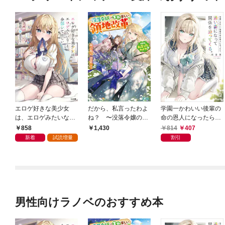
エロゲ好きな美少女
だから、私言ったわよ
学園一かわいい後輩の
は、エロゲみたいなこ
ね？ 〜没落令嬢の案
命の恩人になったら、
と全部シてほしい【電
外楽しい領地改革〜
通い妻になって関係を
858
814
407
1,430
子ＳＳ特典付き】
迫ってくる。
新着
試読増量
割引
男性向けラノベのおすすめ本