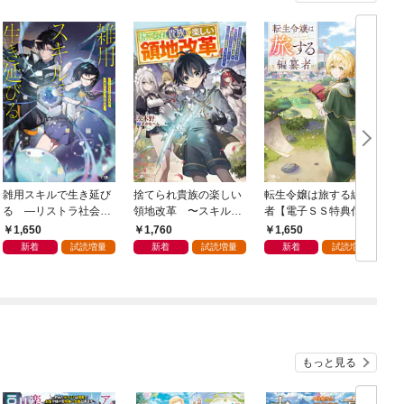
雑用スキルで生き延び
捨てられ貴族の楽しい
転生令嬢は旅する編纂
る —リストラ社会人
領地改革 〜スキル
者【電子ＳＳ特典付
のソロダンジョン攻略
【リサイクルショッ
き】
1,650
1,760
1,650
記—
プ】で捨てられた悪役
新着
試読増量
新着
試読増量
新着
試読増量
令嬢（英雄）や神器を
仕入れて修理したら、
いつの間にか最強国家
になってました〜
もっと見る