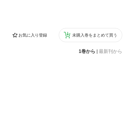
お気に入り登録
未購入巻をまとめて買う
1巻から
|
最新刊から