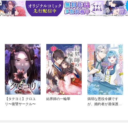
【タテヨミ】クロユ
結界師の一輪華
病弱な悪役令嬢です
リ〜復讐サークル〜
が、婚約者が過保護す
ぎて逃げ出したい(私た
ち犬猿の仲でしたよ
ね！？)