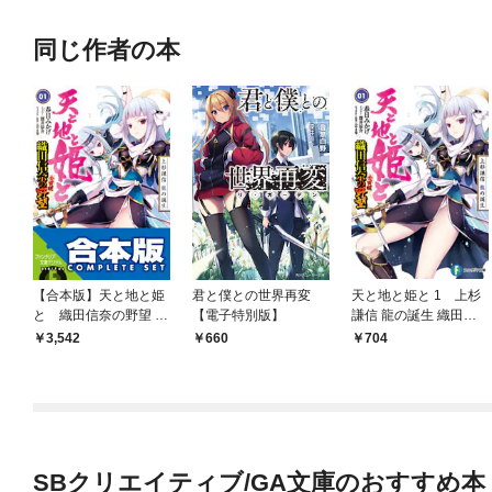
同じ作者の本
【合本版】天と地と姫
君と僕との世界再変
天と地と姫と 1 上杉
と 織田信奈の野望 全
【電子特別版】
謙信 龍の誕生 織田信
国版 全５巻
奈の野望 全国版
3,542
660
704
SBクリエイティブ/GA文庫のおすすめ本