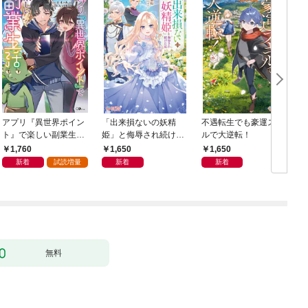
アプリ『異世界ポイン
「出来損ないの妖精
不遇転生でも豪運スキ
ト』で楽しい副業生
姫」と侮辱され続けた
ルで大逆転！
活 〜貯めたポイント
私
1,760
1,650
1,650
は現実でお金や様々な
新着
試読増量
新着
新着
特典に交換出来ます〜
無料