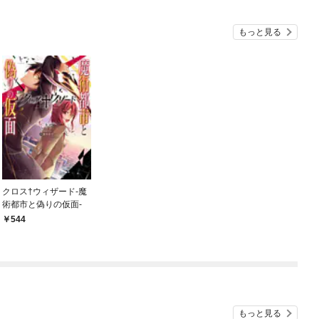
もっと見る
クロス†ウィザード-魔
術都市と偽りの仮面-
544
もっと見る