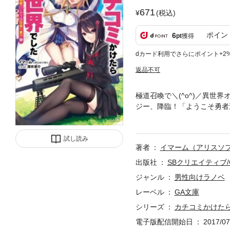
671
(税込)
ポイン
6
pt
獲得
dカード利用でさらにポイント+2
返品不可
極道召喚で＼(^o^)／異世
ジー、降臨！「ようこそ勇者
と召喚されてしまう。「てめ
勇者召喚で力を使い果たして
す」そう聞いた獣太ら一行は
試し読み
著者
イマーム（アリスソ
躙される民衆を救い、人々を
譚。ここに開幕！ ※電子
出版社
SBクリエイティブ/
ジャンル
男性向けラノベ
レーベル
GA文庫
シリーズ
カチコミかけた
電子版配信開始日
2017/07