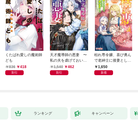
くたばれ愛しの魔術師
天才魔導師の悪妻 〜
枯れ専令嬢、喜び勇ん
ども
私の夫を虐げておいて
で老紳士に後妻として
戻ってこいとは呆れま
嫁いだら、待っていた
836
418
1,540
462
1,650
してよ？〜
のは二十歳の青年でし
割引
割引
新着
た。なんでだ〜！？1
ランキング
キャンペーン