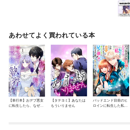
あわせてよく買われている本
【単行本】おデブ悪女
【タテヨミ】あなたは
バッドエンド目前のヒ
に転生したら、なぜか
もういりません
ロインに転生した私、
ラスボス王子様に執着
今世では恋愛するつも
されています
りがチートな兄が離し
てくれません！？@C
OMIC