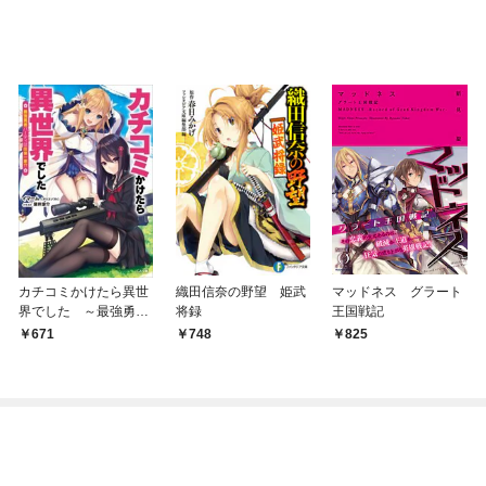
カチコミかけたら異世
織田信奈の野望 姫武
マッドネス グラート
界でした ～最強勇者
将録
王国戦記
パーティは任侠一
671
748
825
家！？～