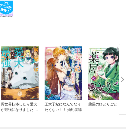
異世界転移したら愛犬
王太子妃になんてなり
薬屋のひとりごと
が最強になりました ～
たくない！！ 婚約者編
シルバーフェンリルと
俺が異世界暮らしを始
めたら～ THE COMIC