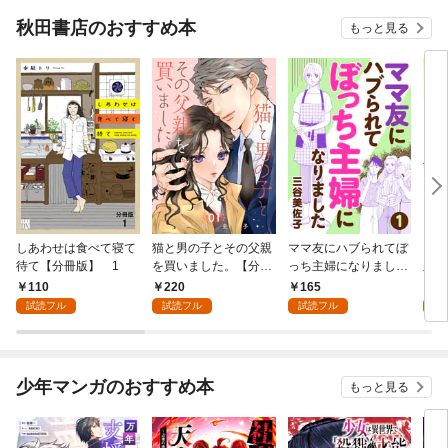
秋田書店のおすすめ本
もっと見る
しあわせは食べて寝て
猫と男の子とその父親
ママ友にハブられてぼ
ワタ
待て【分冊版】 1
を買いました。【分冊
っち主婦になりました
版】
版】 1
【分冊版】 1
110
220
165
1
試読フル
試読フル
試読フル
試
少年マンガのおすすめ本
もっと見る