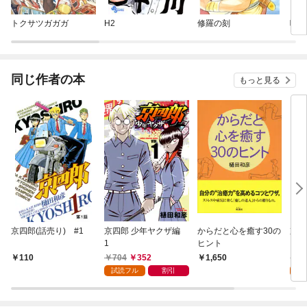
トクサツガガガ
H2
修羅の刻
喰い
同じ作者の本
もっと見る
京四郎(話売り) #1
京四郎 少年ヤクザ編
からだと心を癒す30の
京四
1
ヒント
704
352
5
110
1,650
試読フル
割引
試