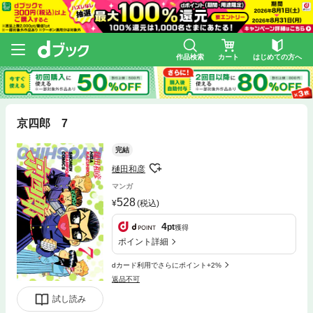
作品検索
カート
はじめての方へ
京四郎 7
完結
樋田和彦
マンガ
528
(税込)
4
pt
獲得
ポイント詳細
dカード利用でさらにポイント+2%
返品不可
試し読み