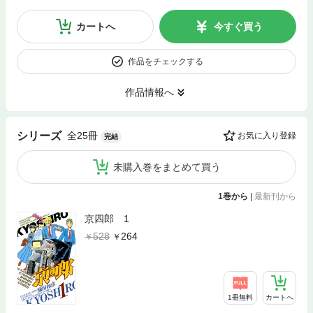
カートへ
今すぐ買う
作品をチェックする
作品情報へ
全25冊
シリーズ
お気に入り登録
完結
未購入巻をまとめて買う
1巻から
|
最新刊から
京四郎 1
528
264
1冊無料
カートへ