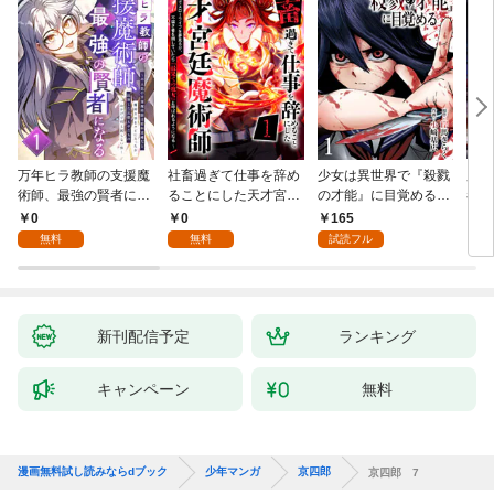
万年ヒラ教師の支援魔
社畜過ぎて仕事を辞め
少女は異世界で『殺戮
魔王
術師、最強の賢者にな
ることにした天才宮廷
の才能』に目覚める
者パ
る～不人気の支援魔術
魔術師～辺境の地でス
(話売り) #1
やっ
0
0
165
2
師は給料泥棒だと魔術
ローライフを夢見る
無料
無料
試読フル
大学をクビになった
が、不届き者を倒して
が、出世した元教え子
いたら『最果ての魔
たちのおかげで何も困
女』と呼ばれるように
らない件～ 第1話
なる～ 第1話
新刊配信予定
ランキング
キャンペーン
無料
漫画無料試し読みならdブック
少年マンガ
京四郎
京四郎 7