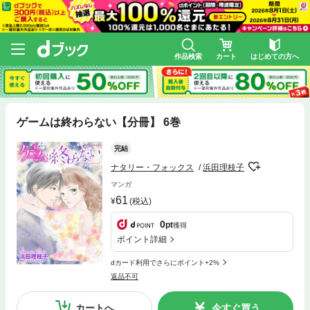
作品検索
カート
はじめての方へ
ゲームは終わらない【分冊】 6巻
完結
ナタリー・フォックス
浜田理枝子
マンガ
61
(税込)
0
pt
獲得
ポイント詳細
dカード利用でさらにポイント+2%
返品不可
カートへ
今すぐ買う