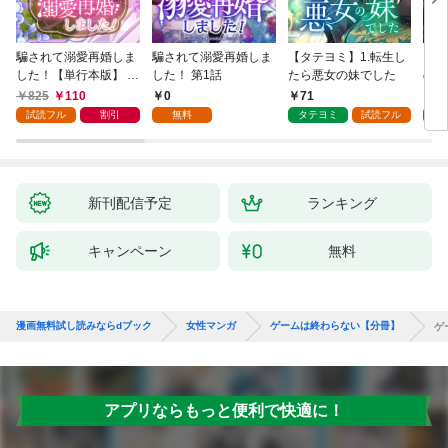
騙されて溺愛再婚しま
騙されて溺愛再婚しま
【タテヨミ】1.転生し
【タ
した！【単行本版】 1
した！ 第1話
たら悪女の妹でした
の私
巻
825
110
0
71
7
試読フル
割引
無料
タテヨミ
試読フル
タ
新刊配信予定
ランキング
キャンペーン
無料
漫画無料試し読みならdブック
女性マンガ
ゲームは終わらない【分冊】
ゲ
アプリならもっと便利で快適に！