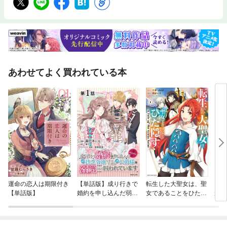
あわせてよく買われている本
運命の恋人は期限付き
【単話版】成り行きで
転生した大聖女は、聖
ギル
【単話版】
婚約を申し込んだ弱気
女であることをひた隠
が身
貧乏令嬢ですが、何故
す A Tale of The Gre
版
か次期公爵様に溺愛さ
at Saint
れて囚われています@