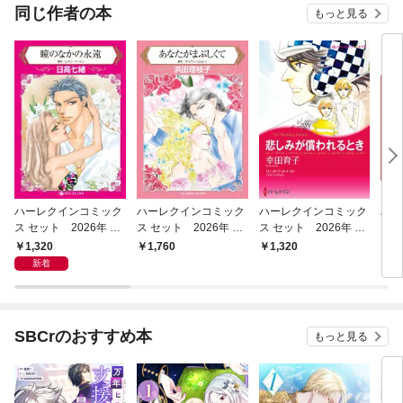
COMIC
同じ作者の本
もっと見る
ハーレクインコミック
ハーレクインコミック
ハーレクインコミック
ハー
ス セット 2026年 vo
ス セット 2026年 vo
ス セット 2026年 vo
ス 
l.1005
l.920
l.851
l.91
1,320
1,760
1,320
1,
新着
SBCrのおすすめ本
もっと見る