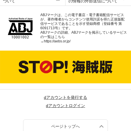
ついて
の情報の外部送信について
ABJマークは、この電子書店・電子書籍配信サービス
が、著作権者からコンテンツ使用許諾を得た正規版配
信サービスであることを示す登録商標（登録番号 第
6091713号）です。
ABJマークの詳細、ABJマークを掲示しているサービス
の一覧はこちら
→
https://aebs.or.jp/
dアカウントを発行する
dアカウントログイン
ページトップへ