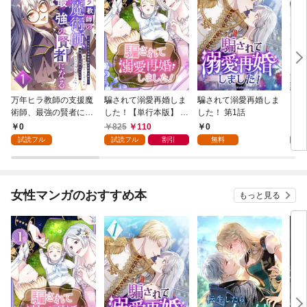
万年ヒラ教師の支援魔
騙されて溺愛再婚しま
騙されて溺愛再婚しま
ヒト
術師、最強の賢者にな
した！【単行本版】 1
した！ 第1話
る～不人気の支援魔術
巻
0
825
110
0
0
師は給料泥棒だと魔術
試読フル
試読フル
割引
無料
試
大学をクビになった
が、出世した元教え子
たちのおかげで何も困
らない件～ 第1話
女性マンガのおすすめ本
もっと見る