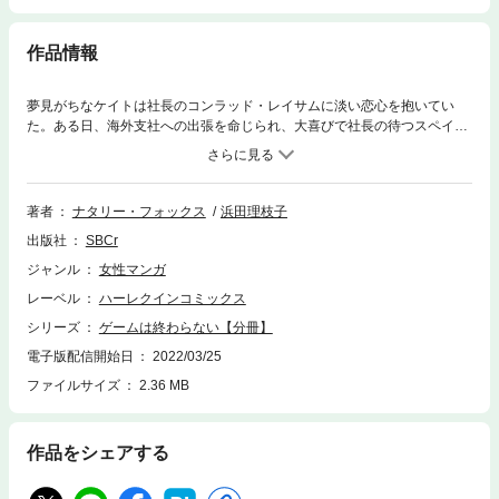
作品情報
夢見がちなケイトは社長のコンラッド・レイサムに淡い恋心を抱いてい
た。ある日、海外支社への出張を命じられ、大喜びで社長の待つスペイン
へ向かうが、ひとつだけ不満があった。それはコンラッドの弟ガイが同行
すること。優雅なコンラッドとは反対に傲慢で自信家なガイをケイトは敬
遠していたのだ。ところが滞在先として案内されたレイサム家の離れをガ
イとふたりで使うことになってしまった。しかもこの割り振りをしたのは
著者
ナタリー・フォックス
浜田理枝子
ガイだという。彼は何を企んでいるの…!?
出版社
SBCr
ジャンル
女性マンガ
レーベル
ハーレクインコミックス
シリーズ
ゲームは終わらない【分冊】
電子版配信開始日
2022/03/25
ファイルサイズ
2.36 MB
作品をシェアする