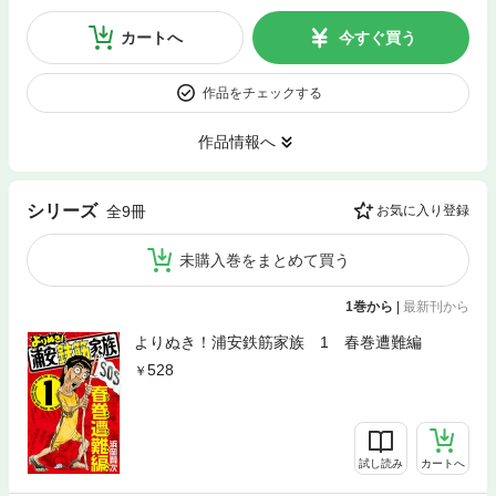
カートへ
今すぐ買う
作品をチェックする
作品情報へ
シリーズ
全9冊
お気に入り登録
未購入巻をまとめて買う
1巻から
|
最新刊から
よりぬき！浦安鉄筋家族 1 春巻遭難編
528
試し読み
カートへ