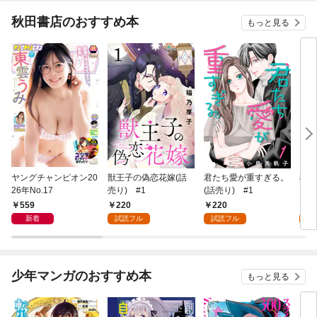
秋田書店のおすすめ本
もっと見る
ヤングチャンピオン20
獣王子の偽恋花嫁(話
君たち愛が重すぎる。
桜と
26年No.17
売り) #1
(話売り) #1
559
220
220
2
新着
試読フル
試読フル
試
少年マンガのおすすめ本
もっと見る