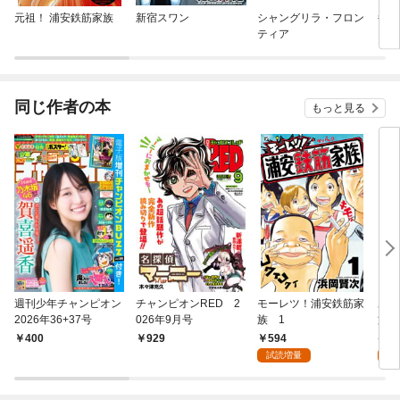
元祖！ 浦安鉄筋家族
新宿スワン
シャングリラ・フロン
毎度
ティア
同じ作者の本
もっと見る
週刊少年チャンピオン
チャンピオンRED 2
モーレツ！浦安鉄筋家
あっ
2026年36+37号
026年9月号
族 1
族 
594
5
400
929
試読増量
試