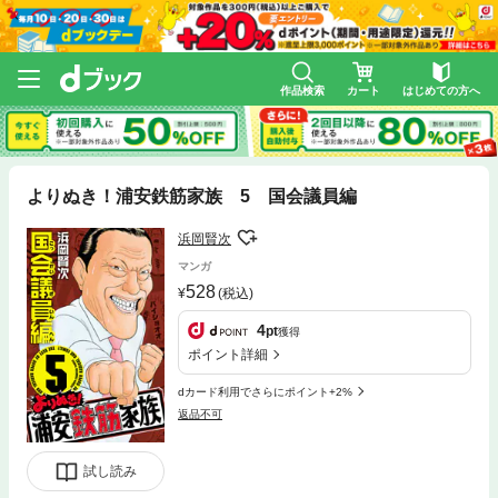
作品検索
カート
はじめての方へ
よりぬき！浦安鉄筋家族 5 国会議員編
浜岡賢次
マンガ
528
(税込)
4
pt
獲得
ポイント詳細
dカード利用でさらにポイント+2%
返品不可
試し読み