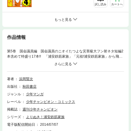
試し読み
カートへ
もっと見る
作品情報
第5巻 国会議員編 国会議員のニオイたつよな災害級大フン射ネタ短編2
本含めて特盛り17本!! 「浦安鉄筋家族」「元祖!浦安鉄筋家族」から飛び
出した超ウルトラおバカ特選集!!
著者
浜岡賢次
出版社
秋田書店
ジャンル
少年マンガ
レーベル
少年チャンピオン・コミックス
掲載誌
週刊少年チャンピオン
シリーズ
よりぬき！浦安鉄筋家族
電子版配信開始日
2014/07/07