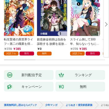
転生賢者の異世界ライ
創造錬金術師は自由を
スライム倒して300
信長
フ～第二の職業を得
謳歌する 故郷を追放さ
年、知らないうちにレ
て、世界最強になりま
れたら、魔王のお膝元
ベルMAXになってまし
770
385
0
770
385
7
した～ 1巻
で超絶効果のマジック
た 1巻
試読フル
割引
無料
試読フル
割引
試
アイテム作り放題にな
りました【分冊版】
1
新刊配信予定
ランキング
キャンペーン
無料
漫画無料試し読みならdブック
少年マンガ
よりぬき！浦安鉄筋家族
よりぬ