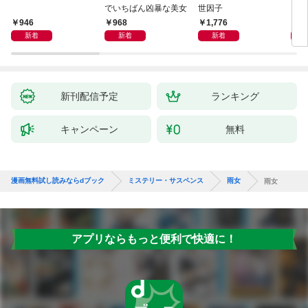
でいちばん凶暴な美女
世因子
946
968
1,776
1,
新着
新着
新着
新刊配信予定
ランキング
キャンペーン
無料
漫画無料試し読みならdブック
ミステリー・サスペンス
雨女
雨女
アプリならもっと便利で快適に！