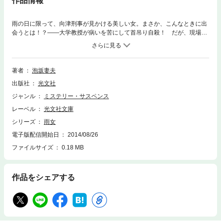
作品情報
雨の日に限って、向津刑事が見かける美しい女。まさか、こんなときに出
会うとは！？――大学教授が病いを苦にして首吊り自殺！ だが、現場検
証に訪れた向津は、不審の念を抱く。踏み台に使った火鉢を、重病の彼が
動かせたはずがないのだ。そこへ、妻である彼女が……〃雨女〃が、現れ
た。（表題作）直木賞作家が描く、本格ミステリーのベストセレクト！
（『ぼくたちの太陽』改題）
著者
泡坂妻夫
出版社
光文社
ジャンル
ミステリー・サスペンス
レーベル
光文社文庫
シリーズ
雨女
電子版配信開始日
2014/08/26
ファイルサイズ
0.18 MB
作品をシェアする