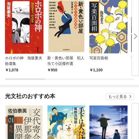
ホロボの神 泡坂妻夫
新・黄色い部屋 犯人
写楽百面相
乱れ
拾遺集
当て小説傑作選
1,078
950
1,100
1,
光文社のおすすめ本
もっと見る