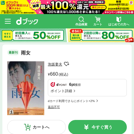
作品検索
カート
はじめての方へ
雨女
最新刊
泡坂妻夫
660
(税込)
6
pt
獲得
ポイント詳細
dカード利用でさらにポイント+2%
返品不可
カートへ
今すぐ買う