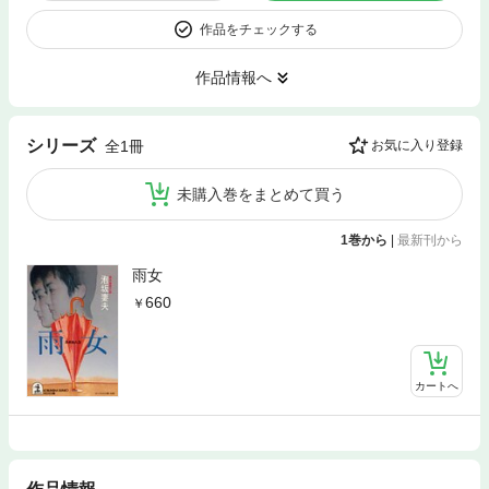
作品をチェックする
作品情報へ
シリーズ
全1冊
お気に入り登録
未購入巻をまとめて買う
1巻から
|
最新刊から
雨女
660
カートへ