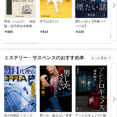
変化（へんげ） 決定
手下は犬だけ
煙たい話 1【特典ペー
マリ
版～交代寄合伊那衆異
パー付】
聞（1）～
1,
880
814
220
ミステリー・サスペンスのおすすめ本
もっと見る
911代理店 トラップ
男しか、殺さない 世界
アンドロギュノス2 創
姐御