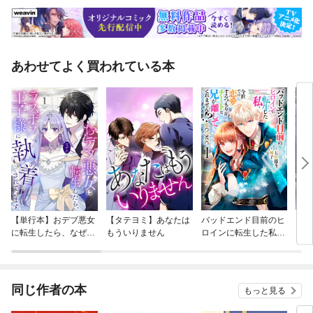
あわせてよく買われている本
【単行本】おデブ悪女
【タテヨミ】あなたは
バッドエンド目前のヒ
【タ
に転生したら、なぜか
もういりません
ロインに転生した私、
リ〜
ラスボス王子様に執着
今世では恋愛するつも
されています
りがチートな兄が離し
てくれません！？@C
OMIC
同じ作者の本
もっと見る