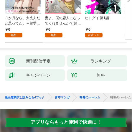
３か月なら、大丈夫だ
妻よ、僕の恋人になっ
ヒトグイ 第1話
世界
と思ってた。～留学し
てくれませんか？ 第1
レベ
た僕の留守中に、一途
話
0
0
0
0
な彼女が汚されるまで
無料
無料
試読フル
～ 1話
新刊配信予定
ランキング
キャンペーン
無料
漫画無料試し読みならdブック
青年マンガ
略奪のハーレム
略奪のハーレム
アプリならもっと便利で快適に！