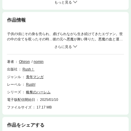
もっと見る
作品情報
子供の頃にその身を売られ、虐げられながら生き続けてきたエヴァン。世
の中の全てを呪ったその時…彼の元へ悪魔が舞い降りた。悪魔の血と運命
を引き継いでいたがために不幸だったエヴァンはその日、完全な悪魔とし
て生まれ変わったのだ。覚醒した驚異的な力で自らを虐げる主人の気力を
奪い、主人の妻とメイドを甘い言葉とインキュバスの力で身も心も堕とし
ていく…。それまでの不幸な人生を塗り替えるため…自分を虐げた人間の
著者
Ohiron
nomin
全てを奪うための悪魔の略奪が始まる――！
出版社
Rush！
ジャンル
青年マンガ
レーベル
Rush!
シリーズ
略奪のハーレム
電子版配信開始日
2025/01/10
ファイルサイズ
17.17 MB
作品をシェアする