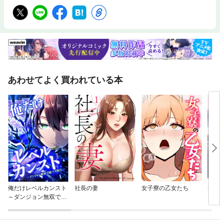
あわせてよく買われている本
俺だけレベルカンスト
社長の妻
女子寮の乙女たち
落
～ダンジョン無双で億
～二
バズ配信～
ンク
録～