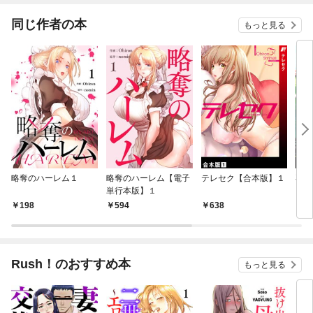
同じ作者の本
もっと見る
略奪のハーレム１
略奪のハーレム【電子
テレセク【合本版】１
再恋
単行本版】１
１
198
594
638
6
Rush！のおすすめ本
もっと見る