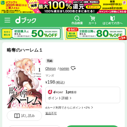
作品検索
カート
はじめての方へ
略奪のハーレム１
完結
Ohiron
nomin
マンガ
198
(税込)
1
pt
獲得
ポイント詳細
dカード利用でさらにポイント+2%
返品不可
試し読み