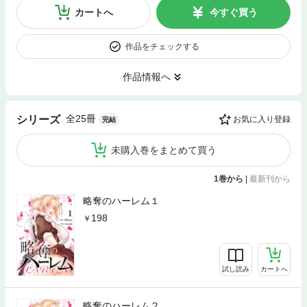
カートへ
今すぐ買う
作品をチェックする
作品情報へ
全25冊
シリーズ
お気に入り登録
完結
未購入巻をまとめて買う
1巻から
|
最新刊から
略奪のハーレム１
198
試し読み
カートへ
略奪のハーレム２