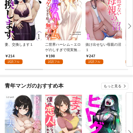
妻、交換します１
二世界ハーレム～エロ
抜け出せない母親の沼
義母
ゲのしすぎで現実無双
１
～１
214
198
247
2
試読フル
試読フル
試読フル
試
青年マンガのおすすめ本
もっと見る