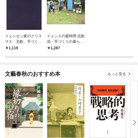
イェンセン家のクリス
イェンスの庭時間 北欧
マス 北欧、手づくり
流・手づくりの暮らし
の暮らしに教わる
方
1,119
1,287
文藝春秋のおすすめ本
もっと見る