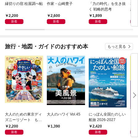
縁切りの宿 桂屋調べ帖
作家・山崎豊子
「力の時代」を生き抜
本当
く 戦略的思考
話）
2,200
2,600
1,899
1,
新着
新着
新着
旅行・地図・ガイドのおすすめ本
もっと見る
大人のための東京ディ
大人のハワイ Vol.45
にっぽん全国たのしい
D1
ズニーリゾート もっ
船旅 2026-2027
イ 2
とやさしいガイド
2,200
2,420
2,
1,390
新着
新着