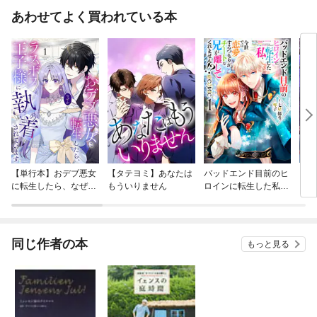
あわせてよく買われている本
【単行本】おデブ悪女
【タテヨミ】あなたは
バッドエンド目前のヒ
【タ
に転生したら、なぜか
もういりません
ロインに転生した私、
リ〜
ラスボス王子様に執着
今世では恋愛するつも
されています
りがチートな兄が離し
てくれません！？@C
OMIC
同じ作者の本
もっと見る