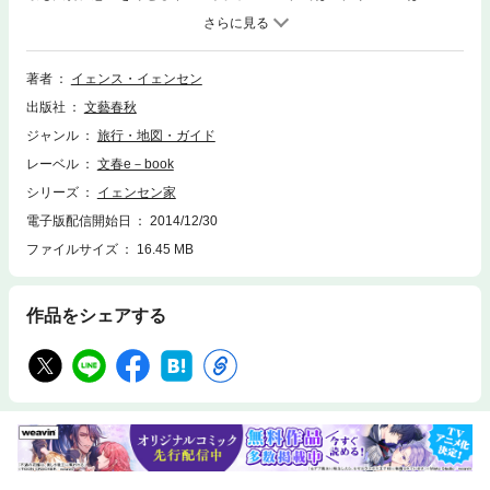
のお祝い」と言われていて、宗教的なことやお金をかけて贅沢するのでは
なく、真心をこめて祝うものと考えられている。そんな北欧流の手づくり
で楽しむクリスマスをデンマーク出身の筆者が、優しく解説。家を飾る手
づくり小物やインテリア、素朴でもとっても美味しいディナーにスイーツ
著者
イェンス・イェンセン
などなど、わかりやすいイラスト付レシピも掲載。読めばきっと大切な時
出版社
文藝春秋
間を家族や友人と過ごしたくなるクリスマスブック。
ジャンル
旅行・地図・ガイド
レーベル
文春e－book
シリーズ
イェンセン家
電子版配信開始日
2014/12/30
ファイルサイズ
16.45 MB
作品をシェアする