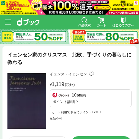
作品検索
カート
はじめての方へ
イェンセン家のクリスマス 北欧、手づくりの暮らしに
教わる
イェンス・イェンセン
1,119
(税込)
10
pt
獲得
ポイント詳細
dカード利用でさらにポイント+2%
返品不可