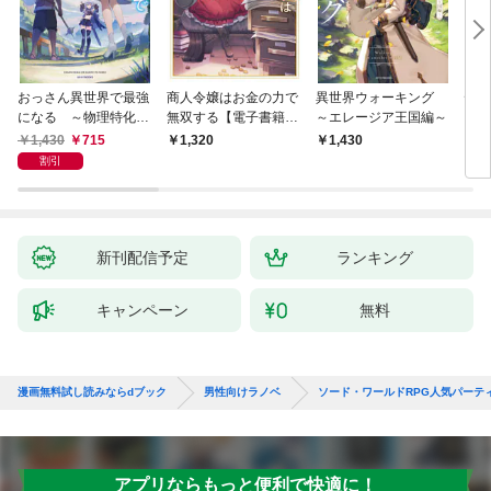
おっさん異世界で最強
商人令嬢はお金の力で
異世界ウォーキング
デス
になる ～物理特化の
無双する【電子書籍限
～エレージア王国編～
る異
覚醒者～
定書き下ろしSS付
1,430
715
1,320
1,430
1,
き】
割引
新刊配信予定
ランキング
キャンペーン
無料
漫画無料試し読みならdブック
男性向けラノベ
ソード・ワールドRPG人気パーテ
アプリならもっと便利で快適に！