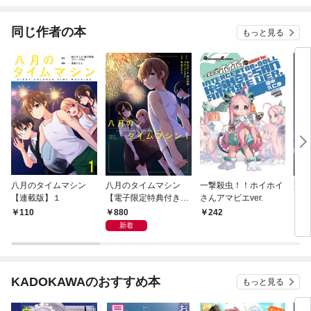
されています
同じ作者の本
もっと見る
八月のタイムマシン
八月のタイムマシン
一撃殺虫！！ホイホイ
輝き
【連載版】１
【電子限定特典付き】
さんアマビエver.
(1)
880
110
242
1,
新着
KADOKAWAのおすすめ本
もっと見る