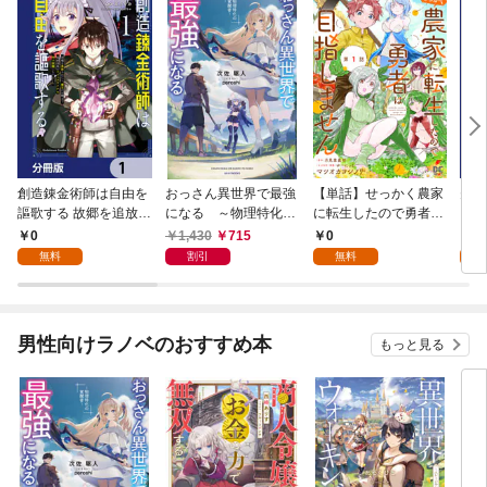
創造錬金術師は自由を
おっさん異世界で最強
【単話】せっかく農家
夫は
謳歌する 故郷を追放さ
になる ～物理特化の
に転生したので勇者は
【分
れたら、魔王のお膝元
覚醒者～
目指しません【第1
0
1,430
715
0
0
で超絶効果のマジック
話】
無料
割引
無料
アイテム作り放題にな
りました【分冊版】
1
男性向けラノベのおすすめ本
もっと見る