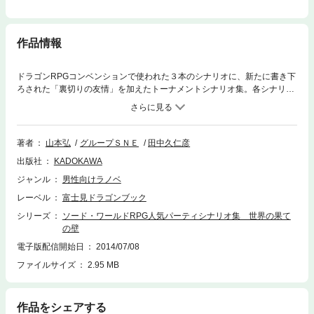
作品情報
ドラゴンRPGコンベンションで使われた３本のシナリオに、新たに書き下
ろされた「裏切りの友情」を加えたトーナメントシナリオ集。各シナリオ
には点数計算もついて、キミのRPGの実力を鋭くチェック！ しかもリプ
レイ第一部のスチャラカ冒険隊、SFC2のアーヴェルたち、アドベンチャ
ーのナイトブレイカーズ、第三部のバブリーアドベンチャラーズと、4つ
の人気パーティを使ってプレイできるのだ。お楽しみいっぱいのソード・
著者
山本弘
グループＳＮＥ
田中久仁彦
ワールドRPGシナリオ集特別編!!
出版社
KADOKAWA
ジャンル
男性向けラノベ
レーベル
富士見ドラゴンブック
シリーズ
ソード・ワールドRPG人気パーティシナリオ集 世界の果て
の壁
電子版配信開始日
2014/07/08
ファイルサイズ
2.95 MB
作品をシェアする