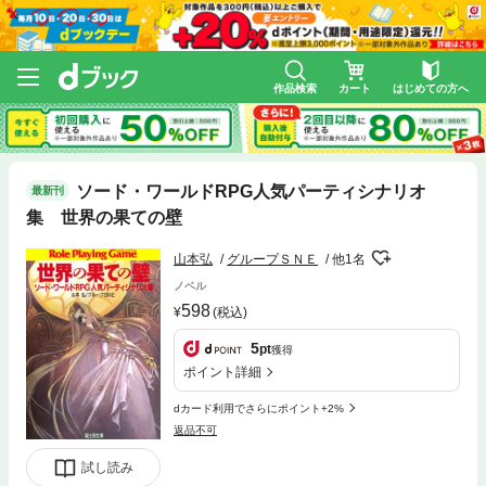
作品検索
カート
はじめての方へ
ソード・ワールドRPG人気パーティシナリオ
最新刊
集 世界の果ての壁
山本弘
グループＳＮＥ
他1名
ノベル
598
(税込)
5
pt
獲得
ポイント詳細
dカード利用でさらにポイント+2%
返品不可
試し読み