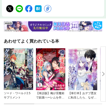
あわせてよく買われている本
ソード・ワールド2.5
【単話版】俺が淫魔術
【単行本】おデブ悪女
【タ
サプリメント
で奴隷ハーレムを作る
に転生したら、なぜか
もう
話（フルカラー）
ラスボス王子様に執着