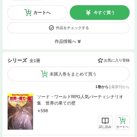
カートへ
今すぐ買う
作品をチェックする
作品情報へ
シリーズ
全1冊
お気に入り登録
未購入巻をまとめて買う
1巻から
|
最新刊から
ソード・ワールドRPG人気パーティシナリオ
集 世界の果ての壁
598
試し読み
カートへ