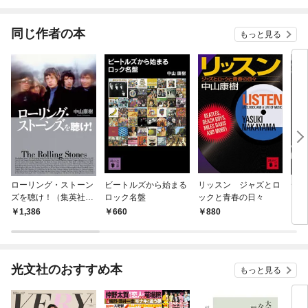
同じ作者の本
もっと見る
ローリング・ストーン
ビートルズから始まる
リッスン ジャズとロ
ディ
ズを聴け！（集英社イ
ロック名盤
ックと青春の日々
ンターナショナル単行
1,386
660
880
1,
本）
光文社のおすすめ本
もっと見る