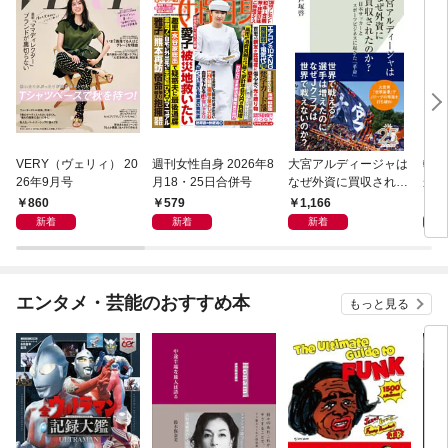
VERY（ヴェリィ） 20
週刊女性自身 2026年8
大宮アルディージャは
転売
26年9月号
月18・25日合併号
なぜ外資に買収された
から
のか？～日本サッカー
け）
860
579
1,166
1,
とスポーツビジネスに
新着
新着
新着
起きた「革命」～
エンタメ・芸能のおすすめ本
もっと見る