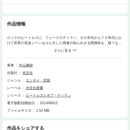
作品情報
ロックのビートルズに、フォークのディラン。６０年代から７０年代にか
けて世界の音楽シーンをけん引した両者の知られざる関係性を、様々なエ
ピソードとともに読み解いていく。
著者
中山康樹
出版社
光文社
ジャンル
エンタメ・芸能
レーベル
光文社新書
シリーズ
ビートルズとボブ・ディラン
電子版配信開始日
2014/08/22
ファイルサイズ
1.52 MB
作品をシェアする