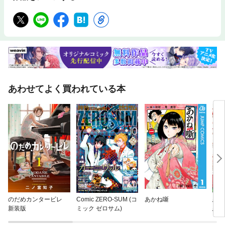
あわせてよく買われている本
のだめカンタービレ
Comic ZERO-SUM (コ
あかね噺
悪役
新装版
ミック ゼロサム)
悪令