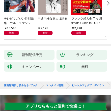
テレビマガジン特別編
中途半端な旅人は語る
ファンク超大全 The Ul
オー
集 ウルトラマンシリ
timate Guide to FUNK
ぶ「
ーズ６０周年記念 全
0—
16,500
2,178
2,970
3,
ウルトラマン記録大鑑
クガ
新着
新着
新着
【電子特典つき】
新刊配信予定
ランキング
キャンペーン
無料
漫画無料試し読みならdブック
エンタメ・芸能
ビートルズとボブ・ディラン
アプリならもっと便利で快適に！