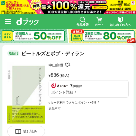
作品検索
カート
はじめての方へ
ビートルズとボブ・ディラン
最新刊
中山康樹
836
(税込)
7
pt
獲得
ポイント詳細
dカード利用でさらにポイント+2%
返品不可
試し読み