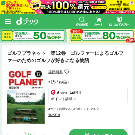
作品検索
カート
はじめての方へ
ゴルフプラネット 第12巻 ゴルファーによるゴルフ
ァーのためのゴルフが好きになる物語
篠原嗣典
157
(税込)
1
pt
獲得
ポイント詳細
dカード利用でさらにポイント+2%
返品不可