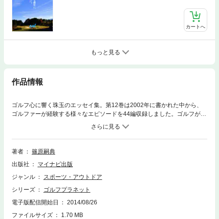
カートへ
もっと見る
作品情報
ゴルフ心に響く珠玉のエッセイ集。第12巻は2002年に書かれた中から、
ゴルファーが経験する様々なエピソードを44編収録しました。ゴルフがも
っと好きになる、悲喜こもごもの物語をお楽しみ下さい。■CONTENTS野
望と挑戦／ある読者の初夢／ゴルフの伝統を守るＵＳＧＡの努力と迷走／
ＹＯＫＯＯ／八さんとフォアーの起源／梅は咲いたか／淘汰されしもの／
ダブルブッキング／クラブで叩く／同級生の憂鬱／みんなのゴルフ／仕上
著者
篠原嗣典
げ／拝啓 フーディ・ジョンソン様／Golf Planet ５００号達成！／背徳の
出版社
マイナビ出版
代償／誕生日プレゼント／妻の憂鬱／トイレがでかい家に住む男／オウム
返し／芸者ゴルファーの２００２年夏／知識は柔軟に増やすべし／ケン・
ジャンル
スポーツ・アウトドア
ベンチュリの引退／喪失感／幸せな将棋／クラブの性別／バックシャン／
シリーズ
ゴルフプラネット
新しいゴルファーが生まれる予感／無断登録をしている方へ／あの夏の１
打／楽園ベイビー／半分の距離、同じスコア／ネクタイでコース／ランチ
電子版配信開始日
2014/08/26
タイムはゴルフで一杯／私だけの暗号キー／親子ゴルフ大会のあれこれ／
ファイルサイズ
1.70 MB