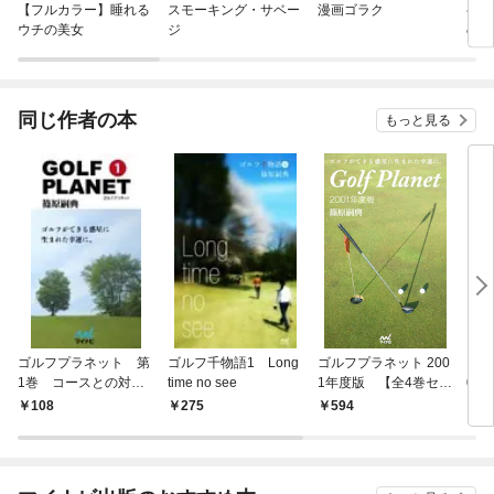
【フルカラー】睡れる
スモーキング・サベー
漫画ゴラク
半グ
ウチの美女
ジ
のレ
同じ作者の本
もっと見る
ゴルフプラネット 第
ゴルフ千物語1 Long
ゴルフプラネット 200
ゴル
1巻 コースとの対話
time no see
1年度版 【全4巻セッ
0年
を楽しむノウハウ
ト】
ト】
108
275
594
5