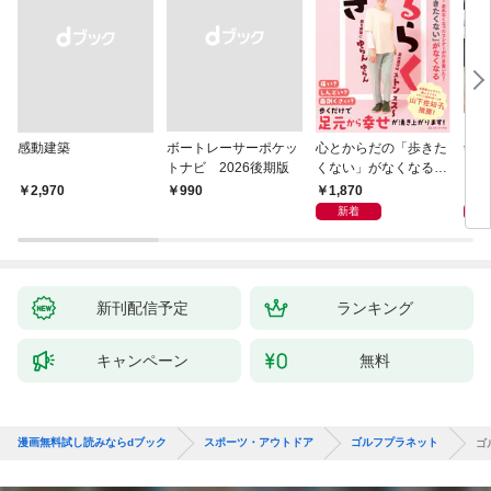
感動建築
ボートレーサーポケッ
心とからだの「歩きた
剣道
トナビ 2026後期版
くない」がなくなる
らせん流 ゆるらく歩
1,870
1,
￥2,970
￥990
き
新着
新刊配信予定
ランキング
キャンペーン
無料
漫画無料試し読みならdブック
スポーツ・アウトドア
ゴルフプラネット
ゴ