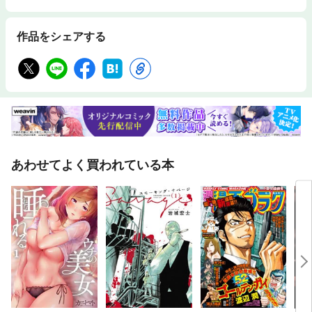
２週も月曜日がなかったので／不正を笑う／パーティまで、あと２時間／
グリップの理由／ゴルファーとコミュニケーション／意地が残したもの／
電車派ゴルファー／ネットが飛んだ話／２００２年、私についての疑問に
作品をシェアする
答えましょう
あわせてよく買われている本