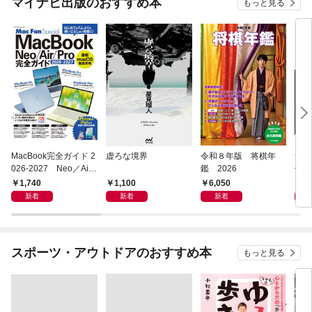
マイナビ出版のおすすめ本
もっと見る
MacBook完全ガイド 2
虚ろな境界
令和８年版 将棋年
つく
026-2027 Neo／Air
鑑 2026
像生
／Pro対応
1,740
1,100
6,050
4,
新着
新着
新着
スポーツ・アウトドアのおすすめ本
もっと見る