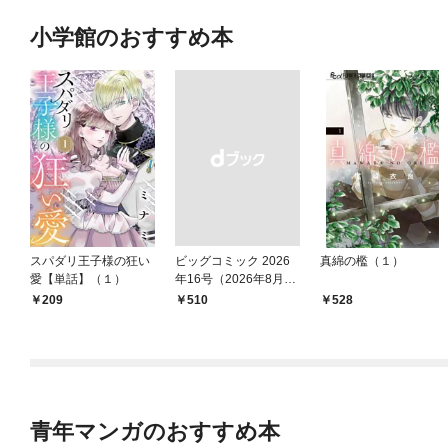
小学館のおすすめ本
スパダリ王子様の狂い
ビッグコミック 2026
真綿の檻（１）
愛【単話】（１）
年16号（2026年8月7
日発売）
209
￥510
528
青年マンガのおすすめ本