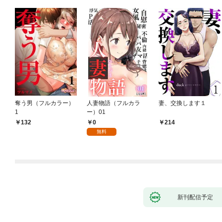
奪う男（フルカラー）
人妻物語（フルカラ
妻、交換します１
1
ー）01
0
132
214
無料
新刊配信予定