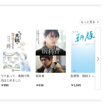
もっと見る
ワケあって、真鶴で民
前科者
監察医 朝顔２（上）
泊はじめました
990
638
1,045