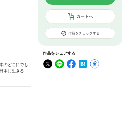
カートへ
作品をチェックする
作品をシェアする
本のどこにでも
日本に生きる女
弁護士とのやりと
」、老々介護で
ストとした「春」
い。