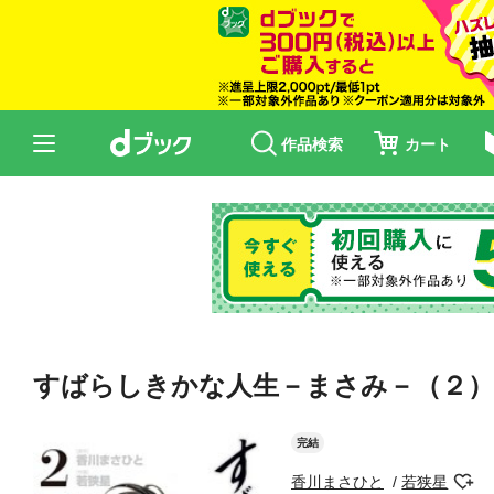
作品検索
カート
すばらしきかな人生－まさみ－（２）
完結
香川まさひと
若狭星