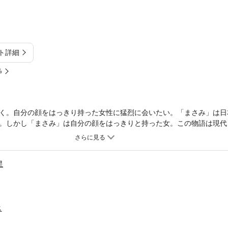
ト詳細
%
く。自分の顔をはっきり持った女性に猛烈に会いたい。「まさみ」は日
。しかし「まさみ」は自分の顔をはっきりと持った女。この物語は現代
り連載形式のヒューマンドラマである。第2集には、戸籍のない女性と
他人の遺書を書くのが趣味という女性の生き様を捉えた「遺書を書く女
紡いだ「夫婦」、3．11の被害に今も苦しむ人々の姿を綿密にダイジェ
星
日本の抱える問題点が浮き彫りになる珠玉の人間物語をお楽しみくださ
ス