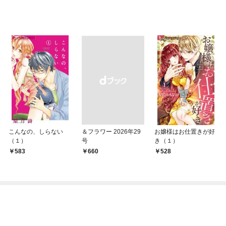
こんなの、しらない
＆フラワー 2026年29
お嬢様はお仕置きが好
（１）
号
き（１）
583
￥660
528