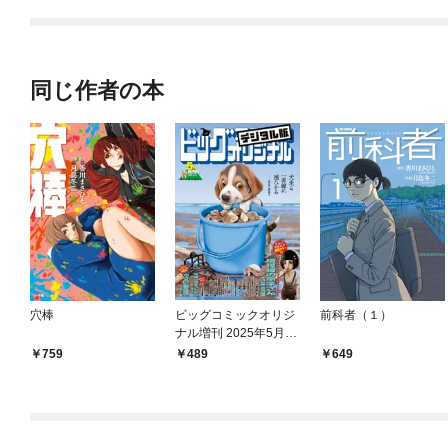
同じ作者の本
穴棒
ビッグコミックオリジ
前科者（１）
ナル増刊 2025年5月増
刊号（2025年4月12日
759
489
649
発売）