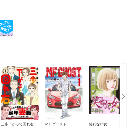
三歩下がって回れ右
ＭＦゴースト
笑わない女