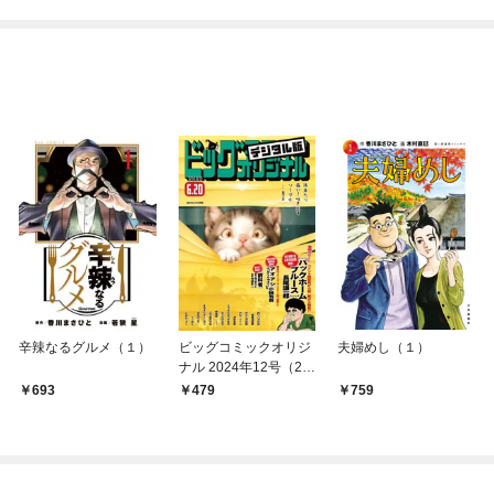
辛辣なるグルメ（１）
ビッグコミックオリジ
夫婦めし（１）
ナル 2024年12号（20
24年6月5日発売)
693
479
759