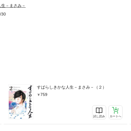
人生－まさみ－
/30
すばらしきかな人生－まさみ－（２）
759
試し読み
カートへ