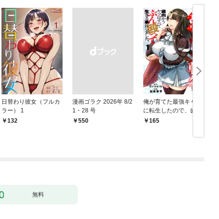
日替わり彼女（フルカ
漫画ゴラク 2026年 8/2
俺が育てた最強キャラ
ラー） 1
1・28 号
に転生したので、歯向
かうヤツはすべてぶん
132
￥550
165
￥
殴って生きる事にしま
した。１
無料