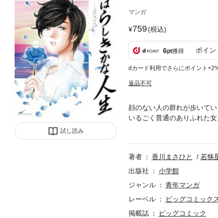
マンガ
759
(税込)
ポイン
6
pt
獲得
dカード利用でさらにポイント+2
返品不可
顔のない人の群れが歩いてい
いるごく普通のありふれた女
たちの生き様を綴った読み切
試し読み
りを綴った「一枚の葉書」、
ぼろぼろになった夫婦の姿を
著者
香川まさひと
若狭
ほか9編の短編を収録。現代
出版社
小学館
ジャンル
青年マンガ
レーベル
ビッグコミック
掲載誌
ビッグコミック