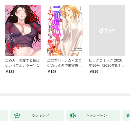
ごめん、恋愛する気は
二世界ハーレム～エロ
ビッグコミック 2026
ない（フルカラー） 1
ゲのしすぎで現実無双
年16号（2026年8月7
～１
日発売）
132
198
￥510
ランキング
キャンペーン