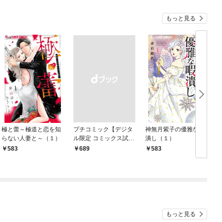
もっと見る
極と蕾～極道と恋を知
プチコミック【デジタ
神無月紫子の優雅な暇
らない人妻と～（１）
ル限定 コミックス試し
潰し（１）
読み特典付き】 2026
583
￥689
583
年9月号（2026年8月7
日発売）
もっと見る