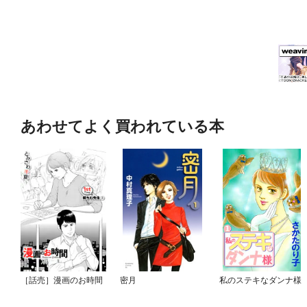
あわせてよく買われている本
［話売］漫画のお時間
密月
私のステキなダンナ様