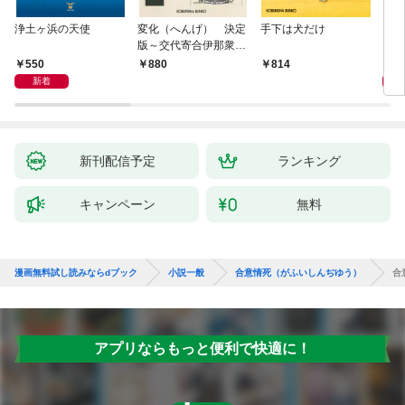
浄土ヶ浜の天使
変化（へんげ） 決定
手下は犬だけ
マリ
版～交代寄合伊那衆異
聞（1）～
550
1,
880
814
新着
新刊配信予定
ランキング
キャンペーン
無料
漫画無料試し読みならdブック
小説一般
合意情死（がふいしんぢゆう）
合
アプリならもっと便利で快適に！