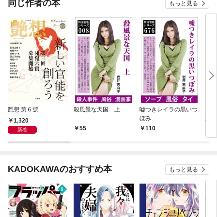
同じ作者の本
もっと見る
艶想 第６號
殺風景な天国 上
嘘つきレイラの黒いつ
ショ
ぼみ
態オ
1,320
55
110
1
新着
KADOKAWAのおすすめ本
もっと見る