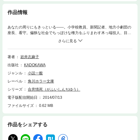
作品情報
あなたの周りにもきっといる――。小学校教員、新聞記者、地方小劇団の
座長、看守。偏狭な社会でちっぽけな権力をふりまわす木っ端役人、目立
たないくせにどこか鬱陶しい地味女、誠実に見えて肝心なところで無神経
な好青年……。思惑と欲望がうずまく小市民たちの葛藤を、ユーモアと恐
怖のなかに浮き彫りにした、名手による傑作短篇集。「華美粉飾」「合意
情死」「自動幻画」「巡行線路」「有情答語」を収録。
著者
岩井志麻子
出版社
KADOKAWA
ジャンル
小説一般
レーベル
角川ホラー文庫
シリーズ
合意情死（がふいしんぢゆう）
電子版配信開始日
2014/07/13
ファイルサイズ
0.62 MB
作品をシェアする