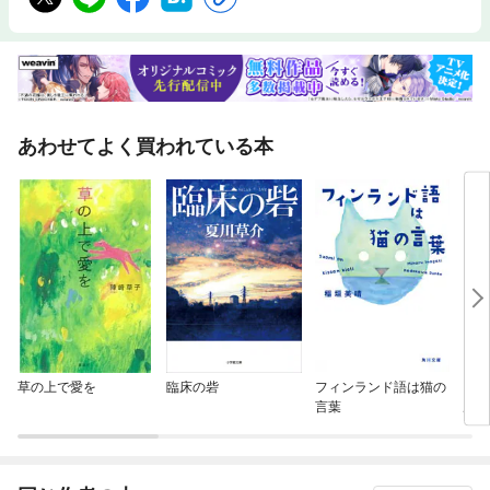
あわせてよく買われている本
草の上で愛を
臨床の砦
フィンランド語は猫の
クビ
言葉
ル 