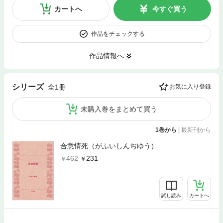
カートへ
今すぐ買う
作品をチェックする
作品情報へ
シリーズ
全1冊
お気に入り登録
未購入巻をまとめて買う
1巻から
|
最新刊から
合意情死（がふいしんぢゆう）
462
231
試し読み
カートへ