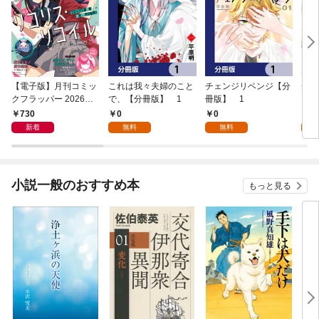
【電子版】月刊コミッ
これは我々夫婦のこと
チェンジリベンジ【分
チェ
クフラッパー 2026年9
で、【分冊版】 1
冊版】 1
月号
730
0
0
7
新着
無料
無料
試
小説一般のおすすめ本
もっと見る