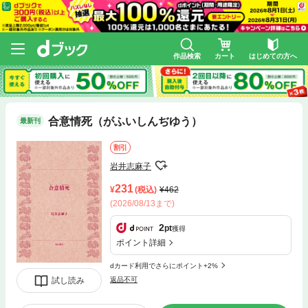
作品検索
カート
はじめての方へ
合意情死（がふいしんぢゆう）
最新刊
割引
岩井志麻子
231
(税込)
462
(2026/08/13まで)
2
pt
獲得
ポイント詳細
dカード利用でさらにポイント+2%
試し読み
返品不可