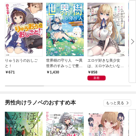
りゅうおうのおしご
世界樹の守り人 〜異
エロゲ好きな美少女
ここ
と！
世界のすみっこで豊か
は、エロゲみたいなこ
行け
な国づくり〜
と全部シてほしい【電
年が
858
671
1,430
1,
子ＳＳ特典付き】
って
新着
男性向けラノベのおすすめ本
もっと見る