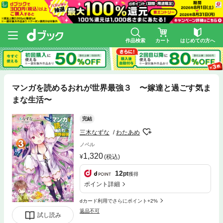
作品検索
カート
はじめての方へ
マンガを読めるおれが世界最強３ 〜嫁達と過ごす気ま
まな生活〜
完結
三木なずな
わたあめ
ノベル
1,320
(税込)
12
pt
獲得
ポイント詳細
dカード利用でさらにポイント+2%
返品不可
試し読み