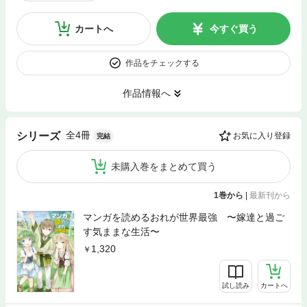
カートへ
今すぐ買う
作品をチェックする
作品情報へ
全4冊
シリーズ
お気に入り登録
完結
未購入巻をまとめて買う
1巻から
|
最新刊から
マンガを読めるおれが世界最強 〜嫁達と過ご
す気ままな生活〜
1,320
試し読み
カートへ