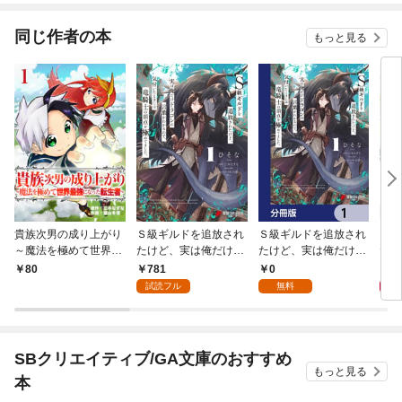
同じ作者の本
もっと見る
貴族次男の成り上がり
Ｓ級ギルドを追放され
Ｓ級ギルドを追放され
【単
～魔法を極めて世界最
たけど、実は俺だけド
たけど、実は俺だけド
たチ
強になった転生者～
ラゴンの言葉がわかる
ラゴンの言葉がわかる
する
781
0
0
80
1話
ので、気付いたときに
ので、気付いたときに
一緒
試読フル
無料
は竜騎士の頂点を極め
は竜騎士の頂点を極め
す 
てました。 1
てました。【分冊版】
1
SBクリエイティブ/GA文庫のおすすめ
もっと見る
本