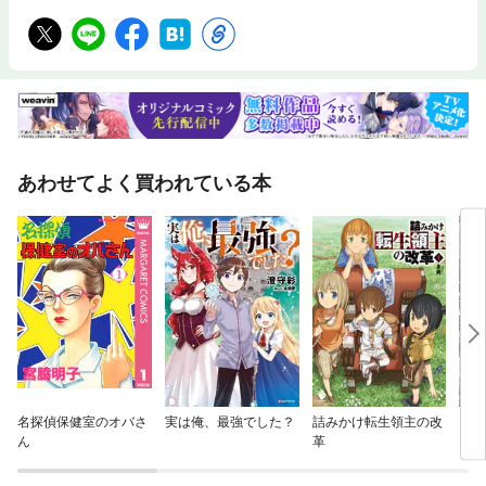
あわせてよく買われている本
名探偵保健室のオバさ
実は俺、最強でした？
詰みかけ転生領主の改
レベ
ん
革
クス