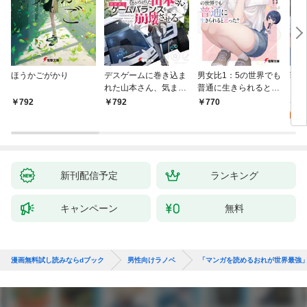
ほうかごがかり
デスゲームに巻き込ま
男女比1：5の世界でも
戦地
れた山本さん、気まま
普通に生きられると思
カシ
にゲームバランスを崩
った？ ～激重感情な
活を
8
792
792
770
壊させる【電子特別
彼女たちが無自覚男子
特典
試
版】
に翻弄されたら～
新刊配信予定
ランキング
キャンペーン
無料
漫画無料試し読みならdブック
男性向けラノベ
「マンガを読めるおれが世界最強