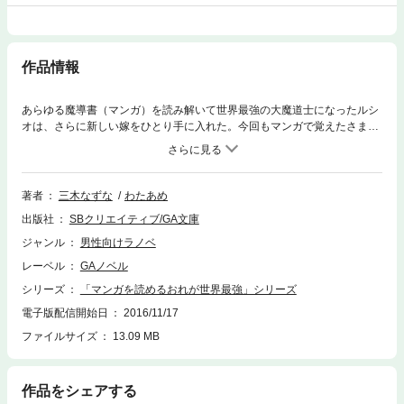
作品情報
あらゆる魔導書（マンガ）を読み解いて世界最強の大魔道士になったルシ
オは、さらに新しい嫁をひとり手に入れた。今回もマンガで覚えたさまざ
まな魔法を使って、メイドさんを救ったり、魔王の娘（？）と出会った
り、さらには不思議なお嫁さんを迎えたりと、もっとみんなで楽しく自由
気ままな生活を送ることに……！Ｗｅｂ投稿サイト発の、大人気異世界ス
ローライフ系「マンガ」ストーリー、第３弾！！
著者
三木なずな
わたあめ
出版社
SBクリエイティブ/GA文庫
ジャンル
男性向けラノベ
レーベル
GAノベル
シリーズ
「マンガを読めるおれが世界最強」シリーズ
電子版配信開始日
2016/11/17
ファイルサイズ
13.09 MB
作品をシェアする