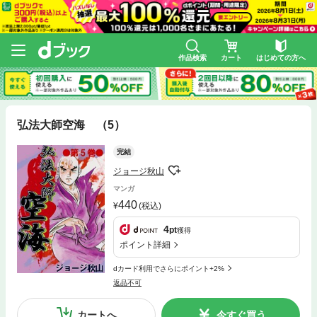
作品検索
カート
はじめての方へ
弘法大師空海 （5）
完結
ジョージ秋山
マンガ
440
(税込)
4
pt
獲得
ポイント詳細
dカード利用でさらにポイント+2%
返品不可
カートへ
今すぐ買う