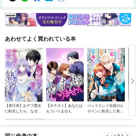
あわせてよく買われている本
【単行本】おデブ悪女
【タテヨミ】あなたは
バッドエンド目前のヒ
【タ
に転生したら、なぜか
もういりません
ロインに転生した私、
リ〜
ラスボス王子様に執着
今世では恋愛するつも
されています
りがチートな兄が離し
てくれません！？@C
OMIC
同じ作者の本