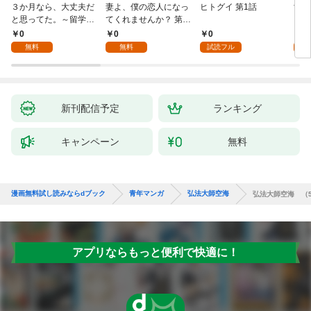
３か月なら、大丈夫だ
妻よ、僕の恋人になっ
ヒトグイ 第1話
世界
と思ってた。～留学し
てくれませんか？ 第1
レベ
た僕の留守中に、一途
話
0
0
0
0
な彼女が汚されるまで
無料
無料
試読フル
～ 1話
新刊配信予定
ランキング
キャンペーン
無料
漫画無料試し読みならdブック
青年マンガ
弘法大師空海
弘法大師空海 （
アプリならもっと便利で快適に！