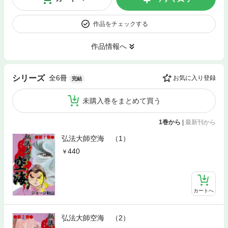
作品をチェックする
作品情報へ
全6冊
シリーズ
お気に入り登録
完結
未購入巻をまとめて買う
1巻から
|
最新刊から
弘法大師空海 （1）
440
カートへ
弘法大師空海 （2）