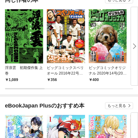
もっと見る
浮浪雲 初期傑作集 上
ビッグコミックスペリ
ビッグコミックオリジ
浮浪
巻
オール 2016年22号
ナル 2020年14号(202
（１
（2016年10月28日発
0年7月4日発売)
1,089
356
400
6
売）
eBookJapan Plusのおすすめ本
もっと見る