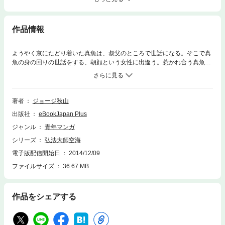
作品情報
ようやく京にたどり着いた真魚は、叔父のところで世話になる。そこで真
魚の身の回りの世話をする、朝顔という女性に出逢う。惹かれ合う真魚と
朝顔だったが、一方で真魚の悟りを求める気持ちは日々高まってゆくのだ
った――!!
著者
ジョージ秋山
出版社
eBookJapan Plus
ジャンル
青年マンガ
シリーズ
弘法大師空海
電子版配信開始日
2014/12/09
ファイルサイズ
36.67 MB
作品をシェアする