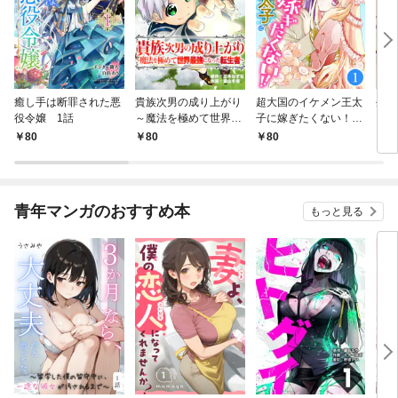
癒し手は断罪された悪
貴族次男の成り上がり
超大国のイケメン王太
生産
役令嬢 1話
～魔法を極めて世界最
子に嫁ぎたくない！！
して
強になった転生者～
1話
も作
80
80
80
8
1話
パー
いま
青年マンガのおすすめ本
もっと見る