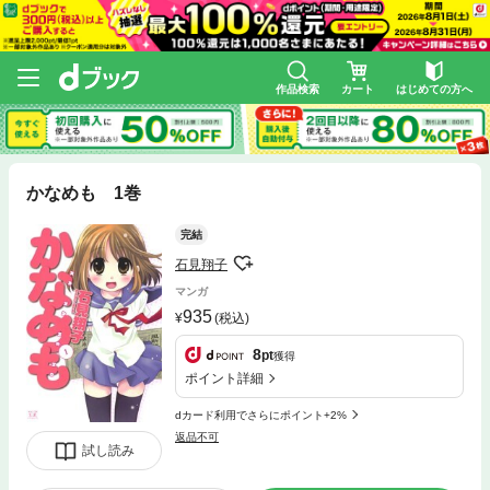
作品検索
カート
はじめての方へ
かなめも 1巻
完結
石見翔子
マンガ
935
(税込)
8
pt
獲得
ポイント詳細
dカード利用でさらにポイント+2%
返品不可
試し読み