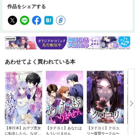
作品をシェアする
あわせてよく買われている本
【単行本】おデブ悪女
【タテヨミ】あなたは
【タテヨミ】クロユ
バッ
に転生したら、なぜか
もういりません
リ〜復讐サークル〜
ロイ