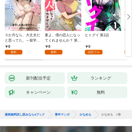
３か月なら、大丈夫だ
妻よ、僕の恋人になっ
ヒトグイ 第1話
世界
と思ってた。～留学し
てくれませんか？ 第1
レベ
た僕の留守中に、一途
話
0
0
0
0
な彼女が汚されるまで
無料
無料
試読フル
～ 1話
新刊配信予定
ランキング
キャンペーン
無料
漫画無料試し読みならdブック
青年マンガ
かなめも
かなめも 1巻