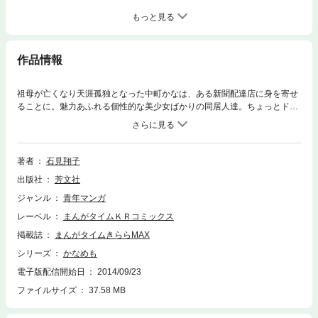
もっと見る
作品情報
祖母が亡くなり天涯孤独となった中町かなは、ある新聞配達店に身を寄せ
ることに。魅力あふれる個性的な美少女ばかりの同居人達。ちょっとドキ
ドキ、でも楽しくて幸せな日々を綴ったかな日記、いよいよ第１巻発売！
著者
石見翔子
出版社
芳文社
ジャンル
青年マンガ
レーベル
まんがタイムＫＲコミックス
掲載誌
まんがタイムきららMAX
シリーズ
かなめも
電子版配信開始日
2014/09/23
ファイルサイズ
37.58 MB