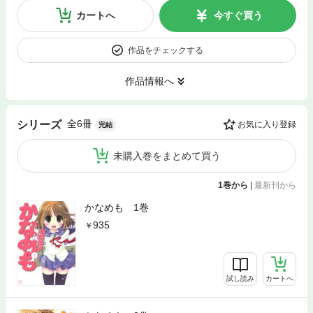
カートへ
今すぐ買う
作品をチェックする
作品情報へ
全6冊
シリーズ
お気に入り登録
完結
未購入巻をまとめて買う
1巻から
|
最新刊から
かなめも 1巻
935
試し読み
カートへ