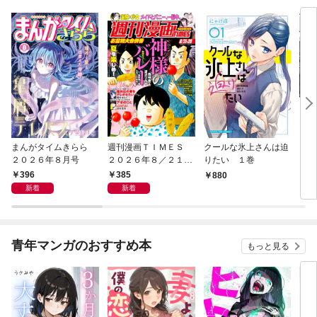
まんがタイムきらら
週刊漫画ＴＩＭＥＳ
クールな氷上さんは迫
うち
２０２６年８月号
２０２６年８／２１・
りたい １巻
レ配
２８合併号
396
385
880
8
新着
新着
青年マンガのおすすめ本
もっと見る