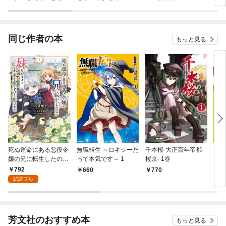
ラスボス王子様に執着
今世
されています
りが
てく
OMI
同じ作者の本
もっと見る
死ぬ運命にある悪役令
無職転生 ～ロキシーだ
千本桜-大正百年帝都
しょ
嬢の兄に転生したの
って本気です～ 1
桜京- 1巻
まの
で、妹を育てて未来を
792
660
770
9
変えたいと思います 1
試読フル
芳文社のおすすめ本
もっと見る