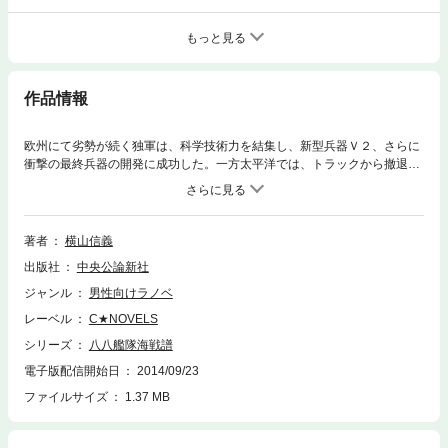
もっと見る
作品情報
欧州にて劣勢が続く独軍は、科学技術力を結集し、新型兵器Ｖ２、さらに
衝撃の最終兵器の開発に成功した。一方太平洋では、トラックから撤退し
進退窮まる日本軍が、情報参謀・磯崎稔の提案によりパラオに全戦力を集
結。「大和」「武蔵」に加え近代化改装を終えた「劔」「燕」含む劔型四
隻で一撃講和に最後の望みをつなぐ。対する米軍は、ニューハンプシャー
級を始めとする新鋭戦艦九隻と新型探知機「ウェザーマン」を投入し兵力
著者
横山信義
で圧倒せんとする！ 著者作家生活20周年記念の戦記巨篇、ここに完結。
出版社
中央公論新社
ジャンル
男性向けラノベ
レーベル
C★NOVELS
シリーズ
八八艦隊海戦譜
電子版配信開始日
2014/09/23
ファイルサイズ
1.37 MB