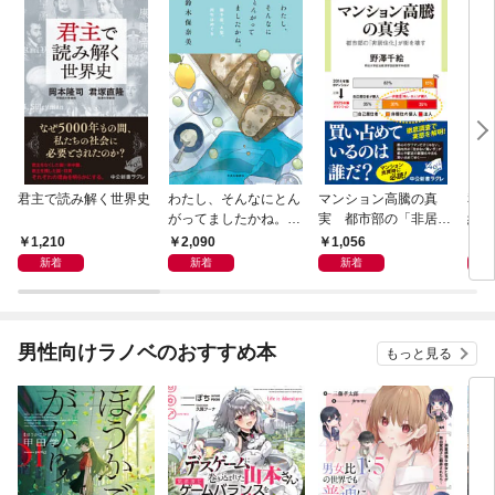
君主で読み解く世界史
わたし、そんなにとん
マンション高騰の真
私と
がってましたかね。
実 都市部の「非居住
紀 
獅子座、Ａ型、丙午は
化」が街を壊す
ヤが
1,210
2,090
1,056
1,
めぐる
新着
新着
新着
男性向けラノベのおすすめ本
もっと見る