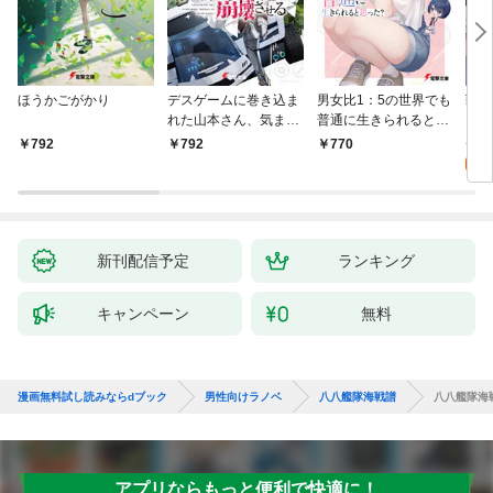
ほうかごがかり
デスゲームに巻き込ま
男女比1：5の世界でも
戦地
れた山本さん、気まま
普通に生きられると思
カシ
にゲームバランスを崩
った？ ～激重感情な
活を
8
792
792
770
壊させる【電子特別
彼女たちが無自覚男子
特典
試
版】
に翻弄されたら～
新刊配信予定
ランキング
キャンペーン
無料
漫画無料試し読みならdブック
男性向けラノベ
八八艦隊海戦譜
八八艦隊海
アプリならもっと便利で快適に！