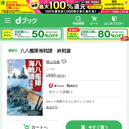
作品検索
カート
はじめての方へ
八八艦隊海戦譜 終戦篇
最新刊
横山信義
ノベル
990
(税込)
9
pt
獲得
ポイント詳細
dカード利用でさらにポイント+2%
返品不可
カートへ
今すぐ買う