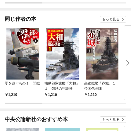
同じ作者の本
もっと見る
零を継ぐもの１ 開戦
機動部隊旗艦「大和」
高速戦艦「赤城」１
米巨
１ 鋼鉄の守護神
帝国包囲陣
の群
1,210
1,210
1,210
8
中央公論新社のおすすめ本
もっと見る