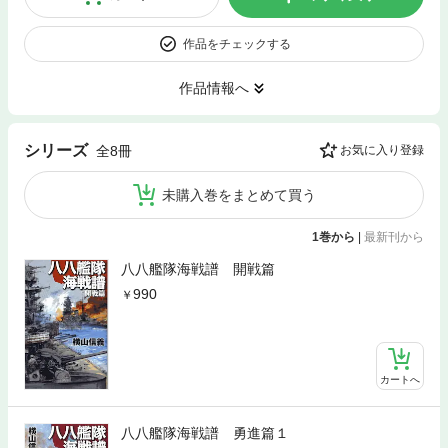
作品をチェックする
作品情報へ
シリーズ
全8冊
お気に入り登録
未購入巻をまとめて買う
1巻から
|
最新刊から
八八艦隊海戦譜 開戦篇
990
カートへ
八八艦隊海戦譜 勇進篇１