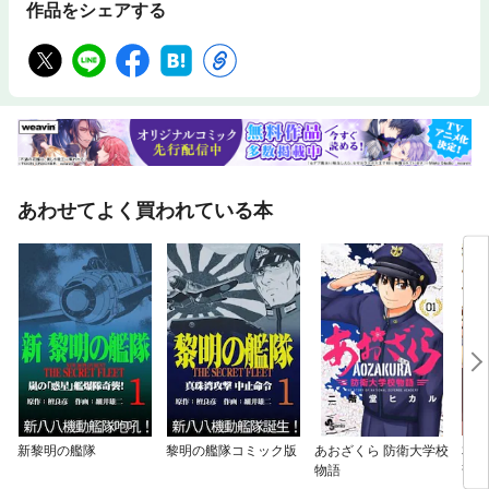
作品をシェアする
あわせてよく買われている本
新黎明の艦隊
黎明の艦隊コミック版
あおざくら 防衛大学校
本好
物語
部