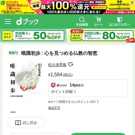
作品検索
カート
はじめての方へ
唯識初歩 : 心を見つめる仏教の智恵
最新刊
松久保秀胤
1,584
(税込)
14
pt
獲得
ポイント詳細
dカード利用でさらにポイント+2%
返品不可
試し読み