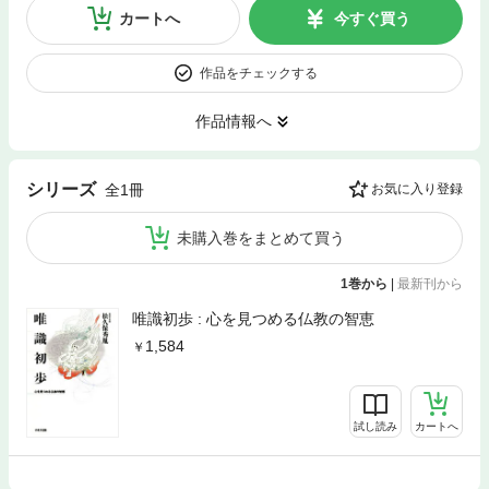
カートへ
今すぐ買う
作品をチェックする
作品情報へ
シリーズ
全1冊
お気に入り登録
未購入巻をまとめて買う
1巻から
|
最新刊から
唯識初歩 : 心を見つめる仏教の智恵
1,584
試し読み
カートへ