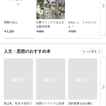
国旗のほん
仏教コミックスまんが
おねしょ じゃんじゃ
やさ
仏教語辞典
ん！
1,320
660
550
5
人文・思想のおすすめ本
もっと見る
実は私、転生９回生で
自閉スペクトラム症者
旧約聖書を読み解く
より