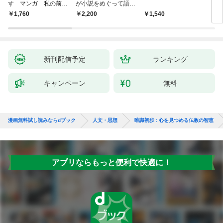
す マンガ 私の前世
が小説をめぐって語り
を考
物語
あう
9か
￥1,760
￥2,200
￥1,540
￥2,
新刊配信予定
ランキング
キャンペーン
無料
漫画無料試し読みならdブック
人文・思想
唯識初歩 : 心を見つめる仏教の智恵
アプリならもっと便利で快適に！