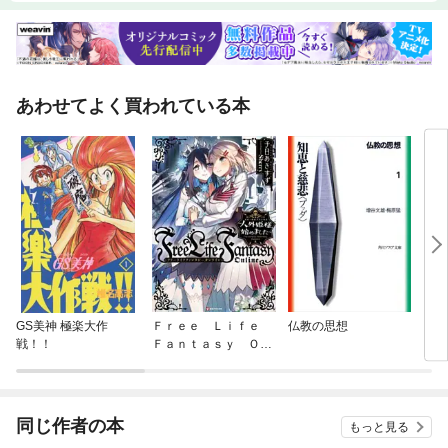
あわせてよく買われている本
GS美神 極楽大作
Ｆｒｅｅ Ｌｉｆｅ
仏教の思想
ロメ
戦！！
Ｆａｎｔａｓｙ Ｏｎ
ｌｉｎｅ ～人外姫
様、始めました～
同じ作者の本
もっと見る