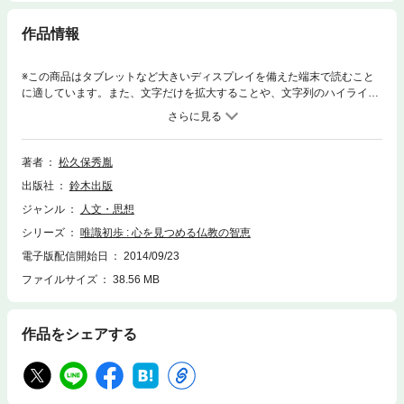
作品情報
※この商品はタブレットなど大きいディスプレイを備えた端末で読むこと
に適しています。また、文字だけを拡大することや、文字列のハイライ
ト、検索、辞書の参照、引用などの機能が使用できません。仏教の心理学
と呼ばれ、とても難解とされる「唯識」を、奈良薬師寺貫首が平易に解
説。
著者
松久保秀胤
出版社
鈴木出版
ジャンル
人文・思想
シリーズ
唯識初歩 : 心を見つめる仏教の智恵
電子版配信開始日
2014/09/23
ファイルサイズ
38.56 MB
作品をシェアする