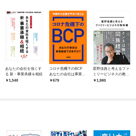
あなたの会社を強くす
コロナ危機下のBCP
星野佳路と考えるファ
る 新・事業承継＆相続
あなたの会社は事業継
ミリービジネスの教科
続できますか？ 中堅
書
1,540
679
1,980
中小企業がやるべきこ
と