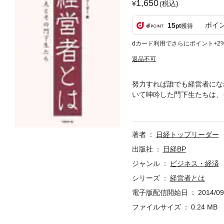
1,650
(税込)
ポイ
15
pt
獲得
dカード利用でさらにポイント+2
返品不可
努力すれば誰でも経営者にな
いて呻吟した門下生たちは、
る盛和塾生の体験談から、「
営者の宿命に迫った渾身の稲
は、これほどしんどいものは
著者
日経トップリーダー
のです」●「不景気だとか、
さんでも何万人の気持ちを変
出版社
日経BP
さんいる」●「若い頃、大変
ジャンル
ビジネス・経済
ゅうでした」(稲盛和夫氏の
シリーズ
経営者とは
電子版配信開始日
2014/09
ファイルサイズ
0.24 MB