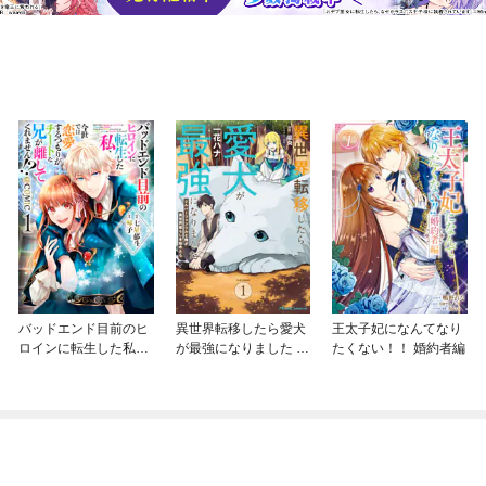
バッドエンド目前のヒ
異世界転移したら愛犬
王太子妃になんてなり
ロインに転生した私、
が最強になりました ～
たくない！！ 婚約者編
今世では恋愛するつも
シルバーフェンリルと
りがチートな兄が離し
俺が異世界暮らしを始
てくれません！？@C
めたら～ THE COMIC
OMIC