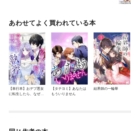
あわせてよく買われている本
【単行本】おデブ悪女
【タテヨミ】あなたは
結界師の一輪華
に転生したら、なぜか
もういりません
ラスボス王子様に執着
されています