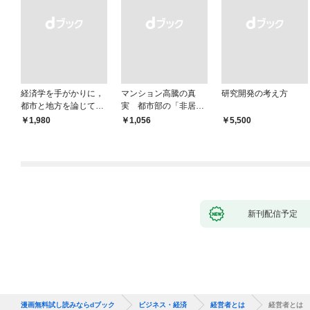
経済学を手がかりに，
マンション高騰の真
研究開発の考え方
都市と地方を論じてみ
実 都市部の「非居住
よう
化」が街を壊す
￥1,980
￥1,056
￥5,500
新刊配信予定
漫画無料試し読みならdブック
ビジネス・経済
経営者とは
経営者とは 