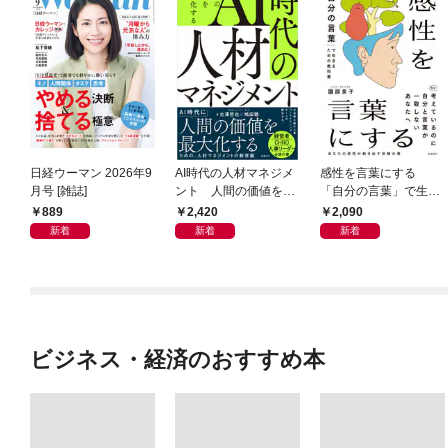
日経ウーマン 2026年9
AI時代の人材マネジメ
感性を言葉にする
月号 [雑誌]
ント 人間の価値を最
「自分の言葉」で生き
大化する条件
るための教科書
889
2,420
2,090
新着
新着
新着
ビジネス・経済のおすすめ本