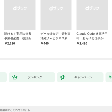
聴ける！実用法律書
データ錬金術―週刊東
Claude Code 徹底活用
事業者必携 改訂新
洋経済ｅビジネス新書
術 あらゆる仕事が爆
版 中小企業のための
Ｎo.493
速化する
￥2,310
￥440
￥2,420
株式会社【株主総会・
取締役会・監査役会】
の議事録・登記の手続
きと書式サンプル集
ランキング
キャンペーン
稲盛和夫とその門下生たち