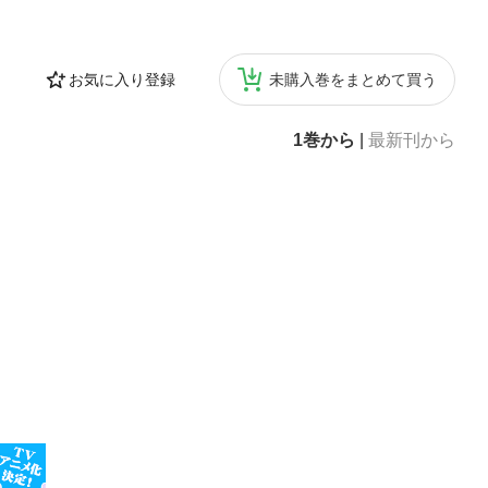
お気に入り登録
未購入巻をまとめて買う
1巻から
|
最新刊から