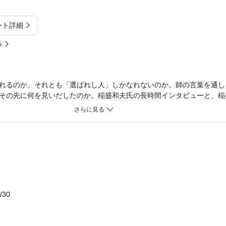
ント詳細
%
れるのか。それとも「選ばれし人」しかなれないのか。師の言葉を通し
その先に何を見いだしたのか。稲盛和夫氏の長時間インタビューと、稲
経営者とは何か」「経営者とはどのような人間なのか」という根源的な
盛哲学書。●「本当に自分で経営を一生懸命にやっていこうと思えば、
ない」●「大きな成功には大きな自己犠牲が伴う、小さな成功には小さ
うちにはこういう技術がないからとか、何を言うとるんや」●「必死に
えることができるのです」●「経営のケの字も知らんくせに、経営者ぶ
しんどい目をしとったとき、こんなにしんどいなら社長をやめようと思
インタビューから)
/30