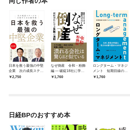
同じ作者の本
日本を救う最強の中堅
なぜ倒産 令和・粉飾
ロングターム・マネジ
企業 次の成長ステー
編 ― 破綻18社に学ぶ
メント 短期目線の経
ジを目指すための教科
失敗の法則
営から長期目線の経営
2,750
1,760
1,760
書
へ
日経BPのおすすめ本