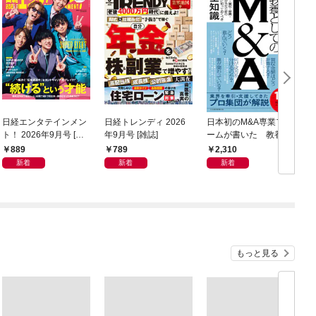
日経エンタテインメン
日経トレンディ 2026
日本初のM&A専業ファ
ト！ 2026年9月号 [雑
年9月号 [雑誌]
ームが書いた 教養と
誌]
してのM&A
889
789
2,310
新着
新着
新着
もっと見る