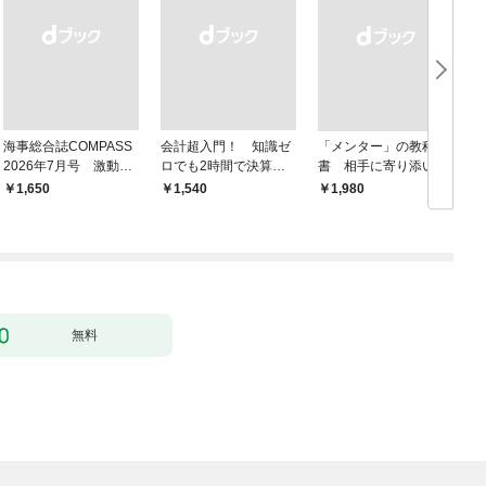
海事総合誌COMPASS
会計超入門！ 知識ゼ
「メンター」の教科
2026年7月号 激動の
ロでも2時間で決算書
書 相手に寄り添いな
時代の海運経営 主要
が読めるようになる！
がら成長を後押しする
￥1,650
￥1,540
￥1,980
￥
邦船社トップに聞く
改訂2版
無料