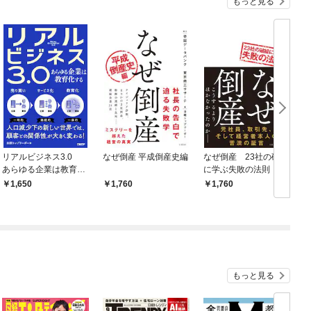
もっと見る
リアルビジネス3.0
なぜ倒産 平成倒産史編
なぜ倒産 23社の破綻
あらゆる企業は教育化
に学ぶ失敗の法則
する
1,650
1,760
1,760
もっと見る