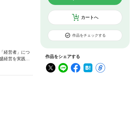
カートへ
作品をチェックする
「経営者」につ
作品をシェアする
盛経営を実践す
問いに迫る。経
経営者というの
な自己犠牲が伴う
やれば、このじい
っておる人がたく
うことはしょっち