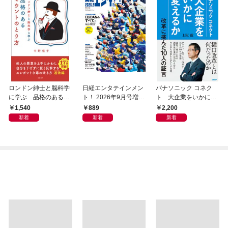
ロンドン紳士と脳科学
日経エンタテインメン
パナソニック コネク
に学ぶ 品格のあるマ
ト！ 2026年9月号増刊
ト 大企業をいかに変
ウントのとり方
【表紙：EBiDAN】
えるか
1,540
889
2,200
新着
新着
新着