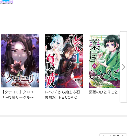
【タテヨミ】クロユ
レベル1から始まる召
薬屋のひとりごと
リ〜復讐サークル〜
喚無双 THE COMIC