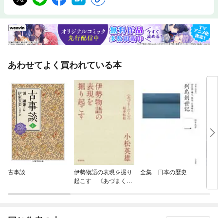
あわせてよく買われている本
古事談
伊勢物語の表現を掘り
全集 日本の歴史
【単
起こす 《あづまくだ
に転
り》の起承転結
ラス
され