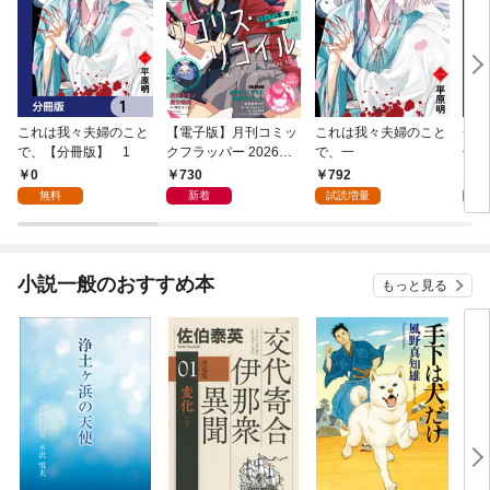
これは我々夫婦のこと
【電子版】月刊コミッ
これは我々夫婦のこと
チェ
で、【分冊版】 1
クフラッパー 2026年9
で、一
冊版
月号
0
730
792
0
無料
新着
試読増量
小説一般のおすすめ本
もっと見る