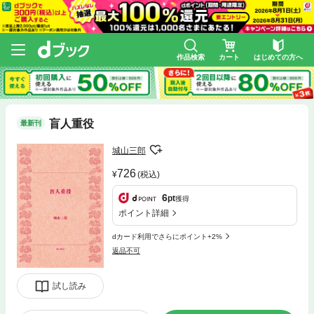
作品検索
カート
はじめての方へ
盲人重役
最新刊
城山三郎
726
(税込)
6
pt
獲得
ポイント詳細
dカード利用でさらにポイント+2%
返品不可
試し読み