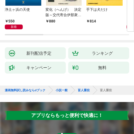
浄土ヶ浜の天使
変化（へんげ） 決定
手下は犬だけ
マリ
版～交代寄合伊那衆異
聞（1）～
550
1,
880
814
新着
新刊配信予定
ランキング
キャンペーン
無料
漫画無料試し読みならdブック
小説一般
盲人重役
盲人重役
アプリならもっと便利で快適に！