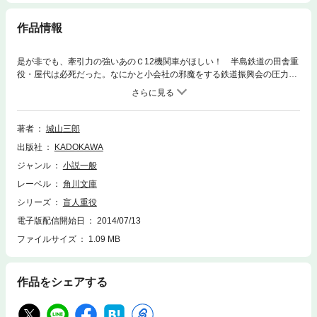
作品情報
是が非でも、牽引力の強いあのＣ12機関車がほしい！ 半島鉄道の田舎重
役・屋代は必死だった。なにかと小会社の邪魔をする鉄道振興会の圧力を
はね飛ばすために、非常手段のハンストも辞さない構えだ。なにしろ、大
正時代に造られた、オンボロ機関車では、沿線の人口増の輸送に追いつけ
ない。客車の窓ガラスはなく、屋根から雨が漏り、客は傘をさして乗って
いる。その上、馬力がないからたった３両の貨車しかひけず、野菜など生
著者
城山三郎
鮮食糧品が駅に山積みのまま腐ってしまう！ 妻に愛想をつかされ、失明
出版社
KADOKAWA
の悲運にもめげず、猛烈な経営者根性と湧きでるようなアイデア。すさま
じい“男の生きざま”を描いた最高傑作。
ジャンル
小説一般
レーベル
角川文庫
シリーズ
盲人重役
電子版配信開始日
2014/07/13
ファイルサイズ
1.09 MB
作品をシェアする