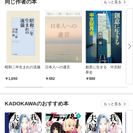
同じ作者の本
もっと見る
昭和二年生まれの流儀
日本人への遺言
創意に生きる 中京財
そう
界史
いの
1,650
492
880
6
KADOKAWAのおすすめ本
もっと見る