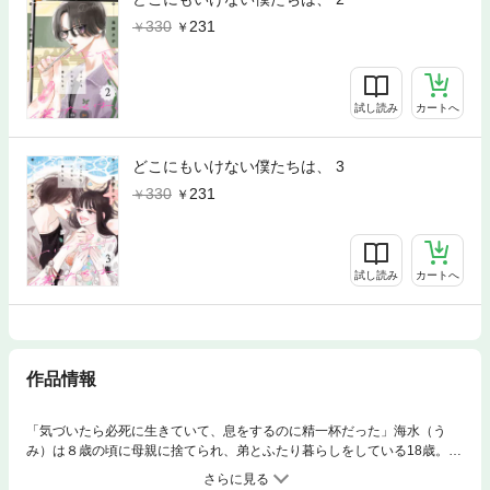
330
231
試し読み
カートへ
どこにもいけない僕たちは、 3
330
231
試し読み
カートへ
作品情報
「気づいたら必死に生きていて、息をするのに精一杯だった」海水（う
み）は８歳の頃に母親に捨てられ、弟とふたり暮らしをしている18歳。職
場の教習所と自宅とを行き来するだけの生活を送っていたが、そんな海水