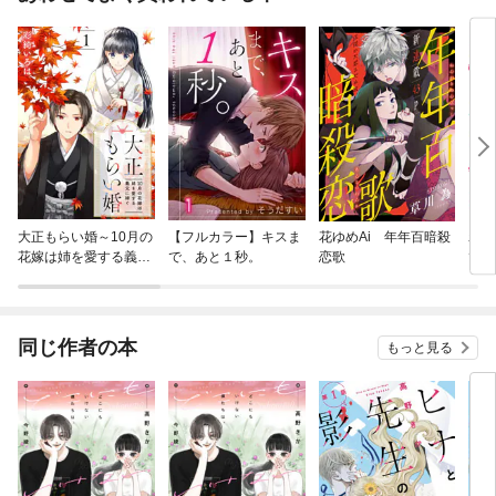
大正もらい婚～10月の
【フルカラー】キスま
花ゆめAi 年年百暗殺
わた
花嫁は姉を愛する義兄
で、あと１秒。
恋歌
ても
に嫁ぐ～
同じ作者の本
もっと見る