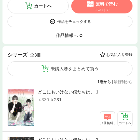
無料で読む
カートへ
08/31まで
作品をチェックする
作品情報へ
シリーズ
全3冊
お気に入り登録
未購入巻をまとめて買う
1巻から
|
最新刊から
どこにもいけない僕たちは、 1
330
231
1冊無料
カートへ
どこにもいけない僕たちは、 2