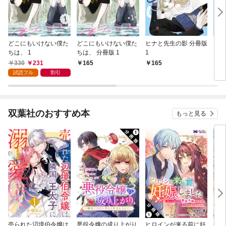
どこにもいけない僕た
どこにもいけない僕た
ヒナと先生の影 分冊版
ヒナ
ちは、 1
ちは、 分冊版 1
1
330
231
165
165
4
試読フル
割引
双葉社のおすすめ本
もっと見る
売られた辺境伯令嬢は
悪役令嬢の成り上がり
ヒロインが来る前に妊
かた