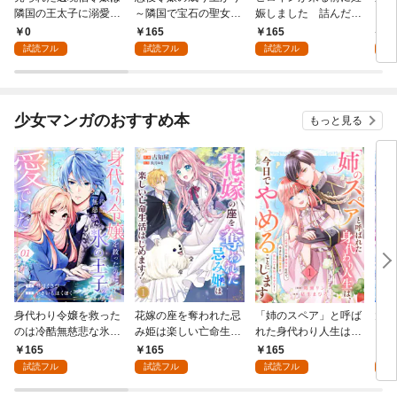
隣国の王太子に溺愛さ
～隣国で宝石の聖女と
娠しました 詰んだは
る理
れる 1
呼ばれるまで～（コミ
ずの悪役令嬢ですが、
0
165
165
9
ック） 分冊版 1
どうやら違うようです
試読フル
試読フル
試読フル
試
（コミック） 分冊版 1
少女マンガのおすすめ本
もっと見る
身代わり令嬢を救った
花嫁の座を奪われた忌
「姉のスペア」と呼ば
大好
のは冷酷無慈悲な氷の
み姫は楽しい亡命生活
れた身代わり人生は、
うお
王子の愛でした１
はじめます！１
今日でやめることにし
１
165
165
165
1
ます～辺境で自由を満
試読フル
試読フル
試読フル
試
喫中なので、今さら真
の聖女と言われても知