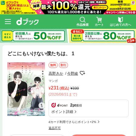
作品検索
カート
はじめての方へ
どこにもいけない僕たちは、 1
無料
割引
高野きか
今野綾
マンガ
231
(税込)
330
(2026/08/31まで)
2
pt
獲得
ポイント詳細
dカード利用でさらにポイント+2%
返品不可