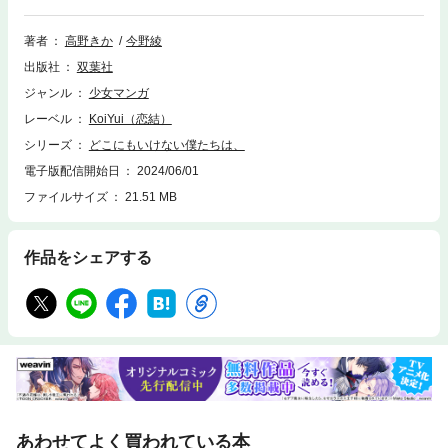
にハンカチを差し出してくれた要（よう）と出会い、少しずつ海水の世界
が変わり始め…残酷な現実の中に希望を見つけ出していくラブストーリ
ー。※本作品は小説投稿サイト「エブリスタ」の原作賞に選出された『海
著者
高野きか
今野綾
を知らない人魚』のコミカライズです※『どこにもいけない僕たちは、 分
出版社
双葉社
冊版 ： 1～3』を収録
ジャンル
少女マンガ
レーベル
KoiYui（恋結）
シリーズ
どこにもいけない僕たちは、
電子版配信開始日
2024/06/01
ファイルサイズ
21.51 MB
作品をシェアする
あわせてよく買われている本