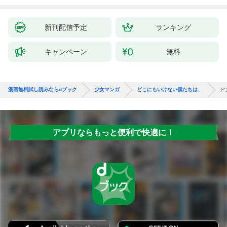
りません！～１
新刊配信予定
ランキング
キャンペーン
無料
漫画無料試し読みならdブック
少女マンガ
どこにもいけない僕たちは、
ど
アプリならもっと便利で快適に！