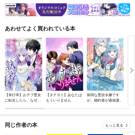
あわせてよく買われている本
【単行本】おデブ悪女
【タテヨミ】あなたは
病弱な悪役令嬢です
妹は
に転生したら、なぜか
もういりません
が、婚約者が過保護す
ラスボス王子様に執着
ぎて逃げ出したい(私
されています
たち犬猿の仲でしたよ
ね！？)
同じ作者の本
もっと見る