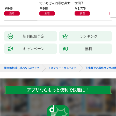
でいちばん凶暴な美女
世因子
件〈
946
968
1,776
9
新着
新着
新着
新刊配信予定
ランキング
キャンペーン
無料
漫画無料試し読みならdブック
ミステリー・サスペンス
孔雀警視と黒猫タンゴの
アプリならもっと便利で快適に！