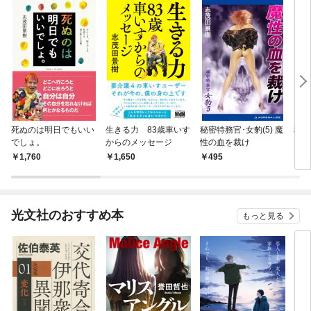
死ぬのは明日でもいい
生きる力 83歳車いす
秘密特務官･女豹(5) 魔
秘密
でしょ。
からのメッセージ
性の血を裁け
りの
ソル
1,760
1,650
495
4
光文社のおすすめ本
もっと見る