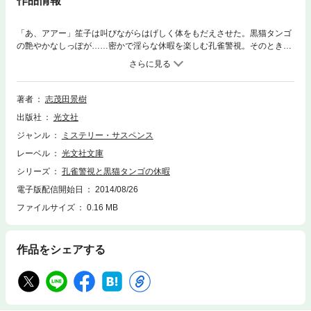
作品情報
「あ、アアー」笙子は叫びながらはげしく体をもだえさせた。黒猫タンゴ
の艶やかなしっぽが……密かで淫らな休暇を楽しむ孔雀警視。そのとき、
殺人事件発生！――ＴＶで人気の大学教授が鋏で一突きにされたのだ。じ
ゃぱゆきさん、女子大生とのフリンの報いか？！――恋に事件に全身アタ
ックの孔雀警視。人気シリーズお待たせ第７弾！
著者
志茂田景樹
出版社
光文社
ジャンル
ミステリー・サスペンス
レーベル
光文社文庫
シリーズ
孔雀警視と黒猫タンゴの休暇
電子版配信開始日
2014/08/26
ファイルサイズ
0.16 MB
作品をシェアする