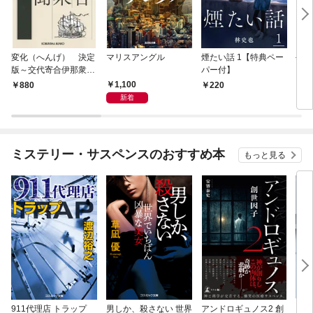
変化（へんげ） 決定
マリスアングル
煙たい話 1【特典ペー
手下
版～交代寄合伊那衆異
パー付】
聞（1）～
1,100
880
220
8
新着
ミステリー・サスペンスのおすすめ本
もっと見る
911代理店 トラップ
男しか、殺さない 世界
アンドロギュノス2 創
スー