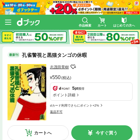
作品検索
カート
はじめての方へ
孔雀警視と黒猫タンゴの休暇
最新刊
志茂田景樹
550
(税込)
5
pt
獲得
ポイント詳細
dカード利用でさらにポイント+2%
返品不可
カートへ
今すぐ買う