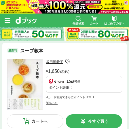
作品検索
カート
はじめての方へ
スープ教本
最新刊
坂田阿希子
1,650
(税込)
15
pt
獲得
ポイント詳細
dカード利用でさらにポイント+2%
返品不可
カートへ
今すぐ買う