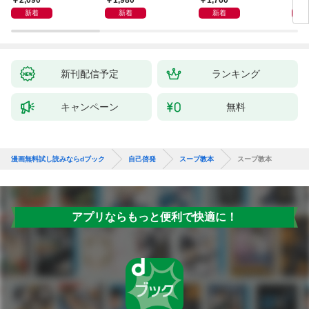
2,090
1,980
1,760
2,
めぐる
シー）
新着
新着
新着
新刊配信予定
ランキング
キャンペーン
無料
漫画無料試し読みならdブック
自己啓発
スープ教本
スープ教本
アプリならもっと便利で快適に！