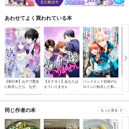
あわせてよく買われている本
【単行本】おデブ悪女
【タテヨミ】あなたは
バッドエンド目前のヒ
【タ
に転生したら、なぜか
もういりません
ロインに転生した私、
リ〜
ラスボス王子様に執着
今世では恋愛するつも
されています
りがチートな兄が離し
てくれません！？@C
OMIC
同じ作者の本
もっと見る