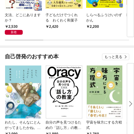
文法、どこにあります
子どもだけでつくれ
しらべるふうけいのず
睡眠
か？
る わくわく和菓子
かん
2,530
2,420
2,200
2,
新着
自己啓発のおすすめ本
もっと見る
わたし、そんなにとん
自分の声を見つけるた
宇宙を味方にする方程
基地
がってましたかね。
めの「話し方」の教
式
るた
獅子座、Ａ型、丙午は
室 Ｏｒａｃｙ（オラ