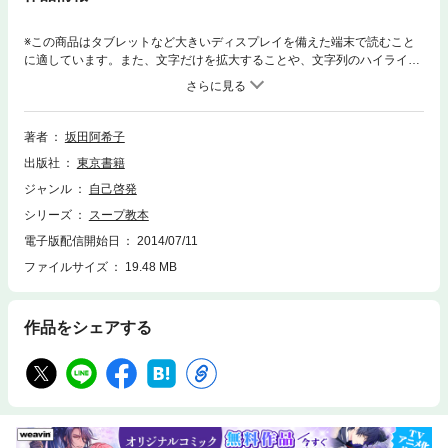
※この商品はタブレットなど大きいディスプレイを備えた端末で読むこと
に適しています。また、文字だけを拡大することや、文字列のハイライ
ト、検索、辞書の参照、引用などの機能が使用できません。ミネストロー
ネ、オニオングラタンスープ、クラムチャウダーやコーンポタージュなど
の超定番スープから、えびのビスク、スープ・ド・ポワソン、アクア・コ
ッタ、ガスパチョ、トムヤムクンなどの外国のスープ、酸辣湯、えびワン
著者
坂田阿希子
タンスープ、日本の椀もの汁もの、さらにボルシチやロールキャベツなど
出版社
東京書籍
ちょっとした煮込み料理まで。
ジャンル
自己啓発
シリーズ
スープ教本
電子版配信開始日
2014/07/11
ファイルサイズ
19.48 MB
作品をシェアする