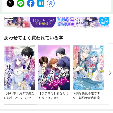
（那須田淳）／貧困をなくそう（安田夏菜）／ジェンダー平等を実現しよ
う（戸森しるこ）／安全な水とトイレを世界中に（石崎洋司）／エネルギ
ーをみんなにそしてクリーンに（森川成美）／つくる責任つかう責任（小
林深雪）／気候変動に具体的な対策を（楠木誠一郎）／海の豊かさを守ろ
う（佐藤まどか）／陸の豊かさも守ろう（吉野万理子）／平和と公正をす
べての人に（小手鞠るい）
あわせてよく買われている本
【単行本】おデブ悪女
【タテヨミ】あなたは
病弱な悪役令嬢です
公爵
に転生したら、なぜか
もういりません
が、婚約者が過保護す
当た
ラスボス王子様に執着
ぎて逃げ出したい(私
されています
たち犬猿の仲でしたよ
ね！？)