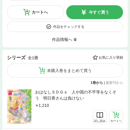
カートへ
今すぐ買う
作品をチェックする
作品情報へ
シリーズ
全1冊
お気に入り登録
未購入巻をまとめて買う
1巻から
|
最新刊から
おはなしＳＤＧｓ 人や国の不平等をなくそ
う 明日香さんは負けない
1,210
試し読み
カートへ