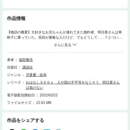
作品情報
【物語の概要】大好きなお兄ちゃんが連れてきた婚約者、明日香さんは車
椅子に乗っていた。笑顔が素敵な人だけど、でもどうして……？とつい思
ってしまった奈美。やがて奈美は明日香さんが取り組む「障がい者アート
支援」や「ジョブコーチ」などの仕事を知ることに。【シリーズ「おはな
しＳＤＧｓ」の特色】・各児童文学賞受賞作家やベストセラー作家など、
現代を代表する一流童話作家の書き下ろし作品です。「物語の楽しさ」を
著者
福田隆浩
第一に書かれた作品は、どの一冊をとっても、すぐれた児童小説として楽
出版社
講談社
しむことができます。・実力のあるイラストレーターによる挿絵が多数掲
載され、確実に物語を読み通す手助けとなります。・各巻とも、ＳＤＧｓ
ジャンル
児童書・絵本
が掲げる17のゴールのうちの一つがテーマとなっており、いま世界が協力
シリーズ
おはなしＳＤＧｓ 人や国の不平等をなくそう 明日香さん
してその目標に向かわなくてはならない理由が自然と理解できるストーリ
は負けない
ーが展開されます。・本文中に、物語とリンクさせるかたちで、関連する
図表、グラフ、年表などが入ります。さらに、各巻の巻末で、テーマとし
電子版配信開始日
2022/02/22
たＳＤＧｓのゴールについてくわしく解説しますので、テーマ学習の教材
ファイルサイズ
22.61 MB
としても使用できます。・ＳＤＧｓ全体について解説する「総論編」も刊
行します。さまざまなゴールをテーマにした物語と、「総論編」を併読す
ることで、ＳＤＧｓについての理解がさらに深まるように設計されていま
作品をシェアする
す。・80ページ（一部カラー）。朝読書にもぴったりのボリュームです。
【シリーズ「おはなしＳＤＧｓ」のラインナップ】総論ＳＤＧｓとは何か