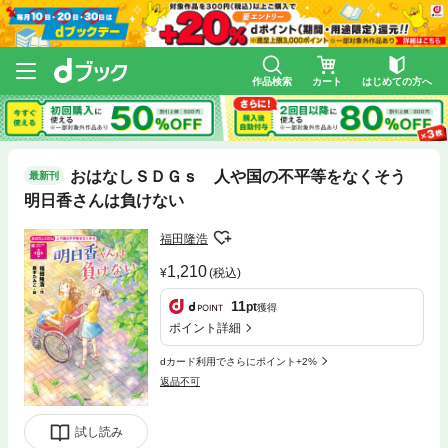
作品検索
カート
はじめての方へ
おはなしＳＤＧｓ 人や国の不平等をなくそう
最新刊
明日香さんは負けない
福田隆浩
1,210
(税込)
11
pt
獲得
ポイント詳細
dカード利用でさらにポイント+2%
返品不可
試し読み