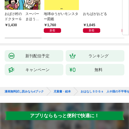
おばけ村の スーパー
地球ゆうがいモンスタ
おちばがおどる
くり
ドクターＧ まほう
ー図鑑
ーと
の ドクターかばん
1,760
1,045
1,
1,430
新着
新着
新刊配信予定
ランキング
キャンペーン
無料
漫画無料試し読みならdブック
児童書・絵本
おはなしＳＤＧｓ 人や国の不平等
アプリならもっと便利で快適に！