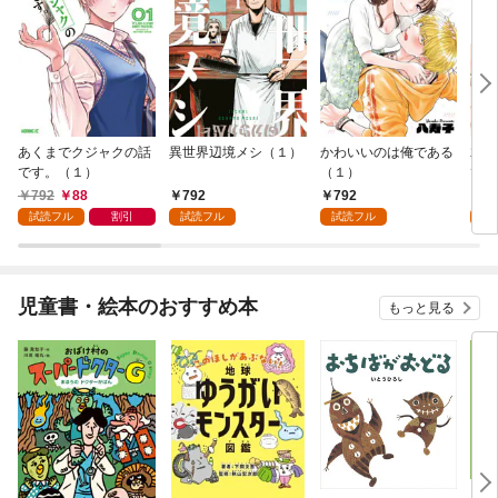
あくまでクジャクの話
異世界辺境メシ（１）
かわいいのは俺である
君が
です。（１）
（１）
て 
792
88
792
792
2
試読フル
割引
試読フル
試読フル
試
児童書・絵本のおすすめ本
もっと見る