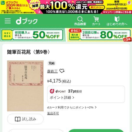
作品検索
カート
はじめての方へ
随筆百花苑〈第9巻〉
完結
森銑三
4,175
(税込)
37
pt
獲得
ポイント詳細
dカード利用でさらにポイント+2%
返品不可
試し読み