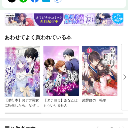
あわせてよく買われている本
【単行本】おデブ悪女
【タテヨミ】あなたは
結界師の一輪華
バッ
に転生したら、なぜか
もういりません
ロイ
ラスボス王子様に執着
今世
されています
りが
てく
OMI