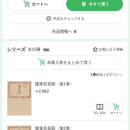
カートへ
今すぐ買う
作品をチェックする
作品情報へ
全15冊
シリーズ
お気に入り登録
完結
未購入巻をまとめて買う
1巻から
|
最新刊から
随筆百花苑〈第1巻〉
2,862
試し読み
カートへ
随筆百花苑〈第2巻〉