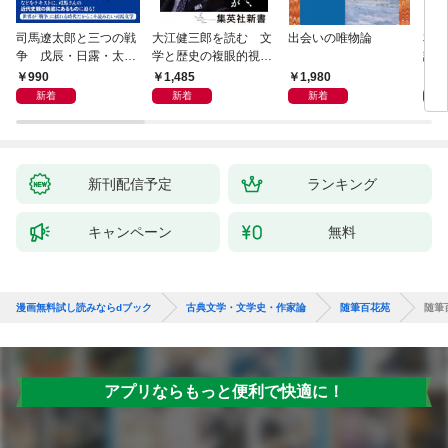
司馬遼太郎と三つの戦
大江健三郎を読む 文
出会いの唯物論
本当
争 戊辰・日露・太平
学と歴史の複眼的視点
話）
洋
から
990
1,485
1,980
1,
新着
新着
新着
新刊配信予定
ランキング
キャンペーン
無料
漫画無料試し読みならdブック
古典文学・文学史・作家論
随筆百花苑
随筆
アプリならもっと便利で快適に！