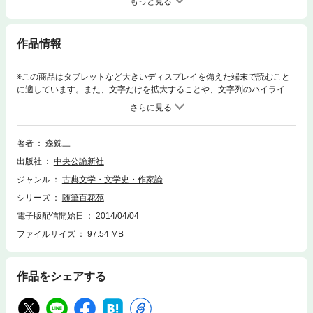
もっと見る
作品情報
※この商品はタブレットなど大きいディスプレイを備えた端末で読むこと
に適しています。また、文字だけを拡大することや、文字列のハイライ
ト、検索、辞書の参照、引用などの機能が使用できません。※この商品は
タブレットなど大きいディスプレイを備えた端末で読むことに適していま
す。また、文字だけを拡大することや、文字列のハイライト、検索、辞書
の参照、引用などの機能が使用できません。第９巻 風俗世相篇三水野為
著者
森銑三
長「よしの冊子」(下)
出版社
中央公論新社
ジャンル
古典文学・文学史・作家論
シリーズ
随筆百花苑
電子版配信開始日
2014/04/04
ファイルサイズ
97.54 MB
作品をシェアする