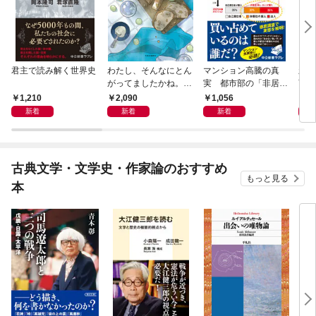
君主で読み解く世界史
わたし、そんなにとん
マンション高騰の真
新版
がってましたかね。
実 都市部の「非居住
育ち
獅子座、Ａ型、丙午は
化」が街を壊す
人生
1,210
2,090
1,056
1,
めぐる
新着
新着
新着
古典文学・文学史・作家論のおすすめ
もっと見る
本