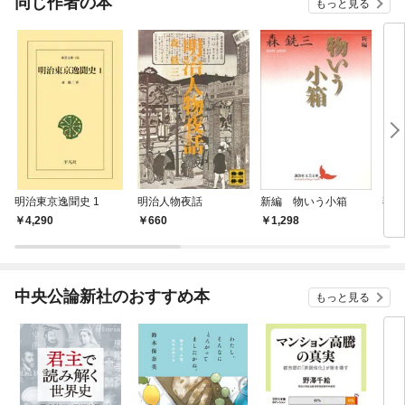
同じ作者の本
もっと見る
明治東京逸聞史 1
明治人物夜話
新編 物いう小箱
燕石
4,290
660
1,298
2,
中央公論新社のおすすめ本
もっと見る