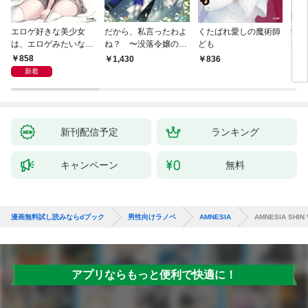
エロゲ好きな美少女
だから、私言ったわよ
くたばれ愛しの魔術師
学園
は、エロゲみたいなこ
ね？ 〜没落令嬢の案
ども
命の
と全部シてほしい【電
外楽しい領地改革〜
通い
858
1,430
836
8
子ＳＳ特典付き】
迫っ
新着
新刊配信予定
ランキング
キャンペーン
無料
漫画無料試し読みならdブック
男性向けラノベ
AMNESIA
AMNESIA SHIN V
アプリならもっと便利で快適に！