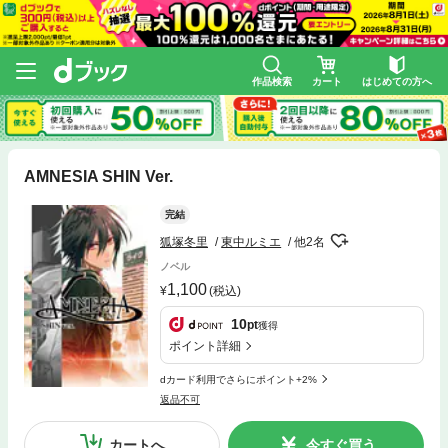
作品検索
カート
はじめての方へ
AMNESIA SHIN Ver.
完結
狐塚冬里
東中ルミエ
他2名
ノベル
1,100
(税込)
10
pt
獲得
ポイント詳細
dカード利用でさらにポイント+2%
返品不可
カートへ
今すぐ買う