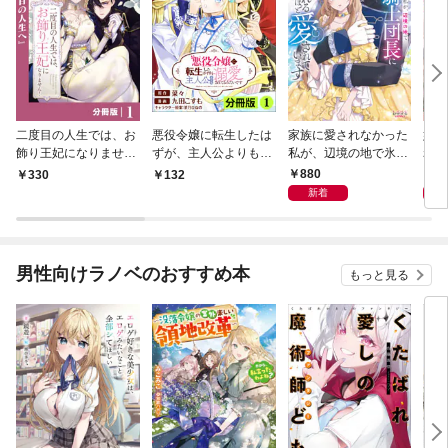
二度目の人生では、お
悪役令嬢に転生したは
家族に愛されなかった
妹に
飾り王妃になりませ
ずが、主人公よりも溺
私が、辺境の地で氷の
れた
ん！【分冊版】１
愛されてるみたいです
軍神騎士団長に溺れる
が、
880
8
330
132
【分冊版】(ラワーレ
ほど愛されています１
伯に
新着
コミックス)1
１
男性向けラノベのおすすめ本
もっと見る