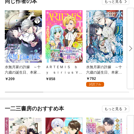
同じ作者の本
もっと見る
水無月家の許嫁 ～十
ＡＲＴＥＭＩＳ ｂ
水無月家の許嫁 ～十
考察
六歳の誕生日、本家の
ｙ ｓｉｒｉｕｓ Ｖｏ
六歳の誕生日、本家の
ー 
当主が迎えに来まし
ｌ．１５
当主が迎えに来まし
792
209
858
1,
た。～ 分冊版（１）
た。～（１） 【電子
試読フル
限定描きおろしペーパ
ー付き】
一二三書房のおすすめ本
もっと見る