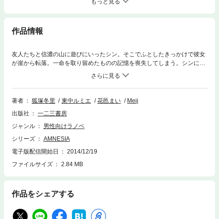
もっと見る
作品情報
友人たちと信濃の山に遊びにいったシン。そこでふとしたきっかけで彼女
が崖から転落。一命を取り留めたものの記憶を喪失してしまう。シンによ
る献身的な看護により、彼女は体調も回復しはじめた頃。シンのもとに信
濃警察の者があらわれ、シンは彼女のことを崖から落とした犯人だと疑わ
れてしまう……。シンの視点により語られるシンストーリーが、原作ゲー
ムでディレクターを務めた東中ルミエさんの完全監修のもと小説化！
著者
狐塚冬里
東中ルミエ
花邑まい
Meij
出版社
一二三書房
ジャンル
男性向けラノベ
シリーズ
AMNESIA
電子版配信開始日
2014/12/19
ファイルサイズ
2.84 MB
作品をシェアする