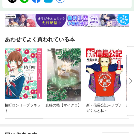
あわせてよく買われている本
椿町ロンリープラネッ
真綿の檻【マイクロ】
新・信長公記～ノブナ
終末
ト
ガくんと私～