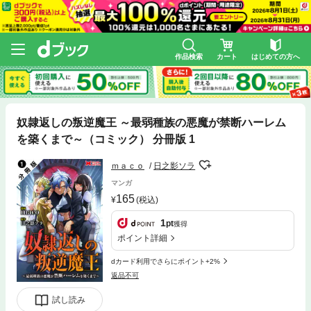
作品検索
カート
はじめての方へ
奴隷返しの叛逆魔王 ～最弱種族の悪魔が禁断ハーレム
を築くまで～（コミック） 分冊版 1
ｍａｃｏ
日之影ソラ
マンガ
165
(税込)
1
pt
獲得
ポイント詳細
dカード利用でさらにポイント+2%
返品不可
試し読み