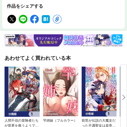
作品をシェアする
あわせてよく買われている本
人間不信の冒険者たち
竿姉妹（フルカラー）
前世が伝説の大魔女だ
手に
が世界を救うようです
った不遇聖女は皇帝陛
で夢