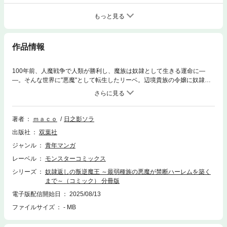
もっと見る
作品情報
100年前、人魔戦争で人類が勝利し、魔族は奴隷として生きる運命に―
―。そんな世界に"悪魔"として転生したリーベ。辺境貴族の令嬢に奴隷
（ペット）として仕える日々を送る。だが、彼は相手の弱点が見える特別
な眼を持っていた。その力と魔法を駆使し、奴隷契約を一時的に跳ね返す
魔法を開発する。「せっかく悪魔になったんだ。俺が魔族の希望に…最強
の魔王になってやろうじゃないか!!」最弱の悪魔が成り上がる叛逆ファン
著者
ｍａｃｏ
日之影ソラ
タジー、開幕!
出版社
双葉社
ジャンル
青年マンガ
レーベル
モンスターコミックス
シリーズ
奴隷返しの叛逆魔王 ～最弱種族の悪魔が禁断ハーレムを築く
まで～（コミック） 分冊版
電子版配信開始日
2025/08/13
ファイルサイズ
- MB