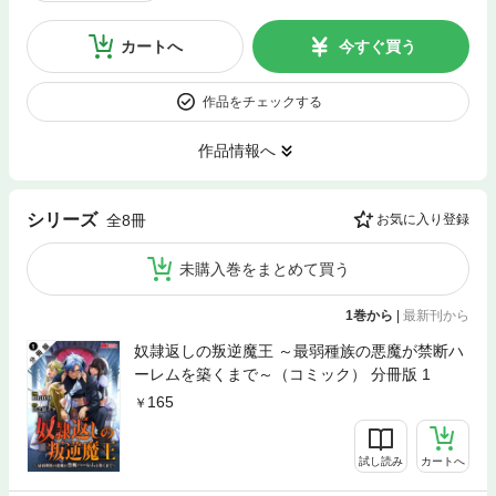
カートへ
今すぐ買う
作品をチェックする
作品情報へ
シリーズ
全8冊
お気に入り登録
未購入巻をまとめて買う
1巻から
|
最新刊から
奴隷返しの叛逆魔王 ～最弱種族の悪魔が禁断ハ
ーレムを築くまで～（コミック） 分冊版 1
165
試し読み
カートへ