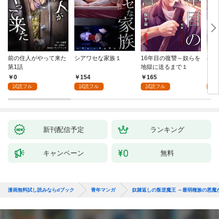
前の住人がやって来た
シアワセな家族１
16年目の復讐～奴らを
ベイ
第1話
地獄に送るまで１
エブ
版】
0
154
165
2
試読フル
試読フル
試読フル
試
新刊配信予定
ランキング
キャンペーン
無料
漫画無料試し読みならdブック
青年マンガ
奴隷返しの叛逆魔王 ～最弱種族の悪魔