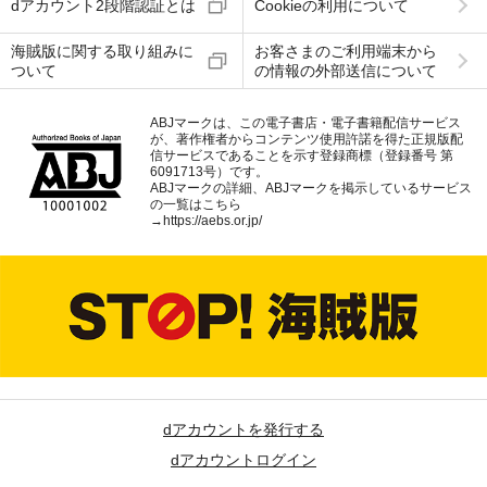
dアカウント2段階認証とは
Cookieの利用について
海賊版に関する取り組みに
お客さまのご利用端末から
ついて
の情報の外部送信について
ABJマークは、この電子書店・電子書籍配信サービス
が、著作権者からコンテンツ使用許諾を得た正規版配
信サービスであることを示す登録商標（登録番号 第
6091713号）です。
ABJマークの詳細、ABJマークを掲示しているサービス
の一覧はこちら
→
https://aebs.or.jp/
dアカウントを発行する
dアカウントログイン