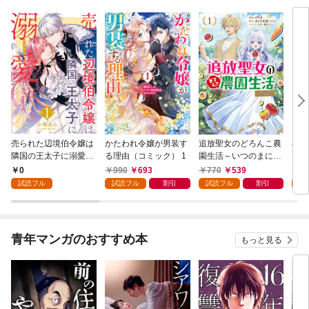
売られた辺境伯令嬢は
かたわれ令嬢が男装す
追放聖女のどろんこ農
小林
隣国の王太子に溺愛さ
る理由（コミック） 1
園生活～いつのまにか
ゴン
れる 1
隣国を救ってしまいま
0
990
693
770
539
7
した～（コミック） 1
試読フル
試読フル
割引
試読フル
割引
試
青年マンガのおすすめ本
もっと見る