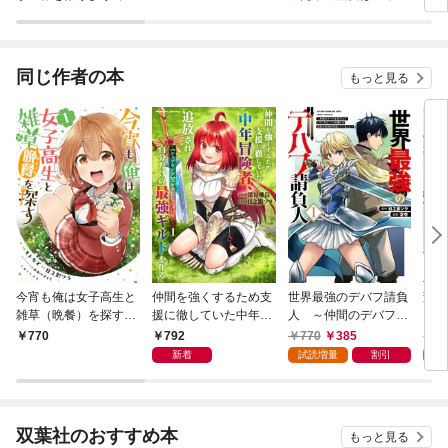
【分冊版】
下に溺愛されています
送り
【分冊版】
同じ作者の本
もっと見る
今宵も俺は女子高生と
仲間を強くするため支
世界最強のデバフ請負
変わ
雑草（晩餐）を探す
援に徹していた中年冒
人 ～仲間のデバフを
お人
（コミック）１【電子
険者、追放され自分だ
肩代わりしていたら、
一人
792
770
385
7
770
版特典付】
けの最強ギルドを作
いつの間にか無敵の肉
る～
新着
試読増量
割引
試
る ～【シェアリン
体が完成していました
才能
グ】スキルでステータ
～ 1巻
友達
スは思いのまま！ 恩
宝を
恵に気づいたってもう
1巻
双葉社のおすすめ本
もっと見る
遅い！～1