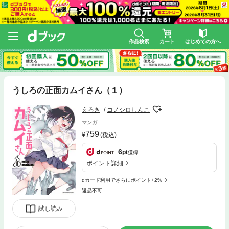
作品検索
カート
はじめての方へ
うしろの正面カムイさん（１）
えろき
コノシロしんこ
マンガ
759
(税込)
6
pt
獲得
ポイント詳細
dカード利用でさらにポイント+2%
返品不可
試し読み