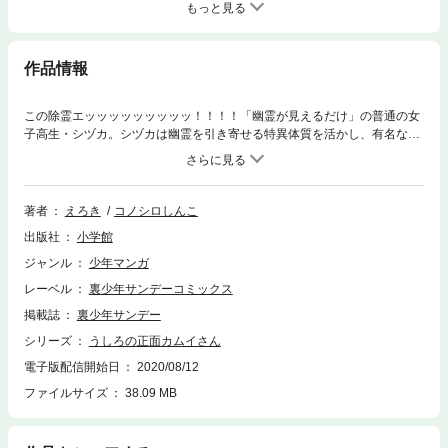
もっと見る
作品情報
この除霊エッッッッッッッッッ！！！！「幽霊が見えるだけ」の普通の女
子高生・シヅカ。シヅカは幽霊を引き寄せる特異体質を活かし、有名な霊
能力者・カムイの助手として働いている。圧倒的な霊力を誇るカムイだ
が、その除霊は前代未聞なヤリ方でーーー！？“超”除霊の幕が開く！！エ
ッッッッッッッッッッロイムエッサイム！！第1巻には総勢9体＋αの霊が
登場！「メリーさん」「テケテケ」「こっくりさん」…、果たしてどのよ
著者
えろき
コノシロしんこ
うな除霊を行うのか！？★コミックス書き下ろしエピソード「人面犬」も
出版社
小学館
収録！倫理的にイケるのか！？
ジャンル
少年マンガ
レーベル
裏少年サンデーコミックス
掲載誌
裏少年サンデー
シリーズ
うしろの正面カムイさん
電子版配信開始日
2020/08/12
ファイルサイズ
38.09 MB