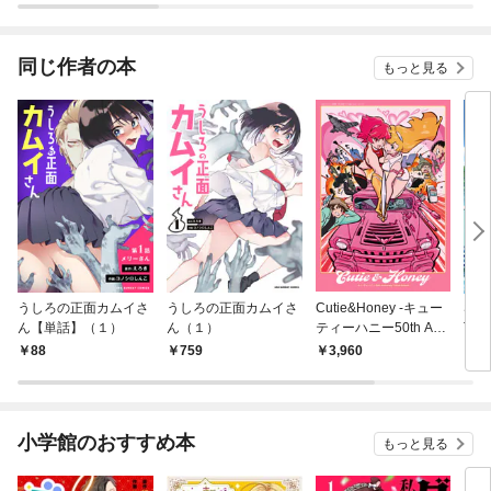
版】
同じ作者の本
もっと見る
うしろの正面カムイさ
うしろの正面カムイさ
Cutie&Honey -キュー
SSS
ん【単話】（１）
ん（１）
ティーハニー50th Ann
TH
iversary Tribute Artboo
88
759
3,960
6
k-
小学館のおすすめ本
もっと見る