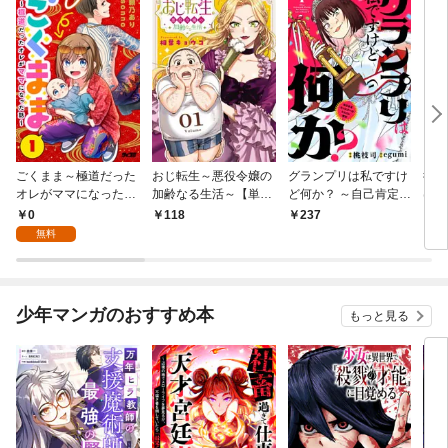
ごくまま～極道だった
おじ転生～悪役令嬢の
グランプリは私ですけ
後宮
オレがママになった話
加齢なる生活～【単
ど何か？ ～自己肯定モ
は謎
～【単話】（１）
話】（１）
ンスターのミスコン無
（１
0
118
237
2
双～【単話】（１）
無料
少年マンガのおすすめ本
もっと見る