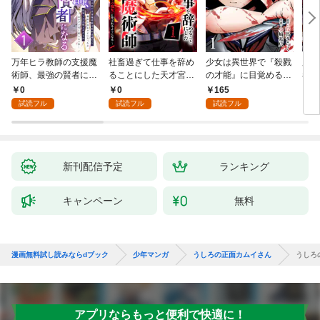
万年ヒラ教師の支援魔
社畜過ぎて仕事を辞め
少女は異世界で『殺戮
魔王
術師、最強の賢者にな
ることにした天才宮廷
の才能』に目覚める
者パ
る～不人気の支援魔術
魔術師～辺境の地でス
(話売り) #1
やっ
0
0
165
2
師は給料泥棒だと魔術
ローライフを夢見る
試読フル
試読フル
試読フル
大学をクビになった
が、不届き者を倒して
が、出世した元教え子
いたら『最果ての魔
たちのおかげで何も困
女』と呼ばれるように
らない件～ 第1話
なる～ 第1話
新刊配信予定
ランキング
キャンペーン
無料
漫画無料試し読みならdブック
少年マンガ
うしろの正面カムイさん
うしろ
アプリならもっと便利で快適に！