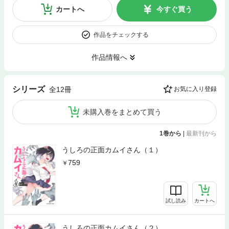
カートへ
今すぐ買う
作品をチェックする
作品情報へ
シリーズ
全12冊
お気に入り登録
未購入巻をまとめて買う
1巻から
|
最新刊から
うしろの正面カムイさん（１）
759
試し読み
カートへ
うしろの正面カムイさん（２）