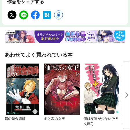
作品をシェアする
あわせてよく買われている本
鋼の錬金術師
血と灰の女王
僕は友達が少ない(MF
元戦
文庫J)
助け
だそ