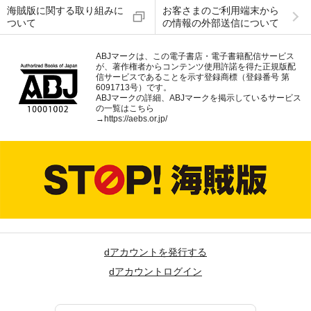
海賊版に関する取り組みに
お客さまのご利用端末から
ついて
の情報の外部送信について
ABJマークは、この電子書店・電子書籍配信サービス
が、著作権者からコンテンツ使用許諾を得た正規版配
信サービスであることを示す登録商標（登録番号 第
6091713号）です。
ABJマークの詳細、ABJマークを掲示しているサービス
の一覧はこちら
→
https://aebs.or.jp/
dアカウントを発行する
dアカウントログイン