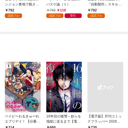
ンジョン奥地で殺され
バスケ論（１）
『自動製作』スキルで
かけたがギフト『無限
領地を爆速で開拓し最
792
792
110
792
ガチャ』でレベル９９
強の村を作ってしまう
試読フル
試読フル
割引
試読フル
９９の仲間達を手に入
～最強クラフトスキル
れて元パーティーメン
で始める、楽々領地開
バーと世界に復讐＆
拓スローライフ～
『ざまぁ！』します！
（１）
（１）
ベイビーわるきゅーれ
16年目の復讐～奴らを
【電子版】月刊コミッ
エブリデイ！ 【分冊
地獄に送るまで【電子
クフラッパー 2026年9
版】 1
単行本版】１
月号
214
660
￥730