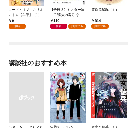
コード・オブ・カリオ
【分冊版】ミスター味
黄昏流星群（１）
ストロ【単話】（1）
っ子/将太の寿司 令和
対決編 1
0
110
814
無料
新着
試読フル
試読フル
講談社のおすすめ本
ベストカー ２０２６
徒然チルドレン カラ
魔女と傭兵（１）