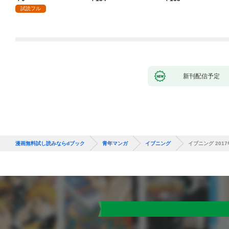
試読フル
新刊配信予定
漫画無料試し読みならdブック
青年マンガ
イブニング
イブニング 2017年