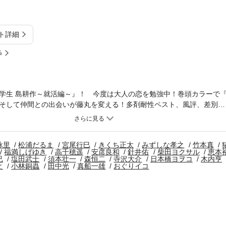
ト詳細
%
学生 島耕作～就活編～』！ 今度は大人の恋を勉強中！巻頭カラーで
そして仲間との出会いが藤丸を変える！多剤耐性ペスト、風評、差別…
ウーを待ちながら』！コミックス第３巻発売記念で一挙２話掲載『妻に
記』『官能先生』『累』『少女ファイト』『よんでますよ、アザゼルさ
』など話題作続々！
詠里
松浦だるま
宮尾行巳
きくち正太
みずしな孝之
竹本真
福満しげゆき
高千穂遥
安彦良和
針井佑
柴田ヨクサル
恵本
已
塩田武士
須本壮一
森恒二
寺沢大介
日本橋ヨヲコ
木内亨
と
小林銅蟲
田中光
真船一雄
おぐりイコ