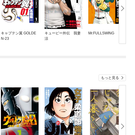
キャプテン翼 GOLDE
キューピー外伝 我妻
Mr.FULLSWING
B
N-23
涼
W
もっと見る