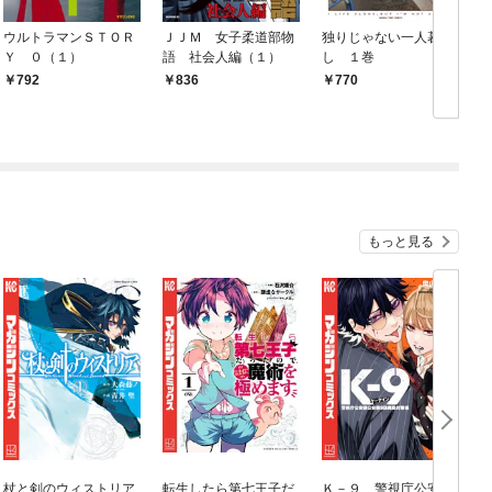
ウルトラマンＳＴＯＲ
ＪＪＭ 女子柔道部物
独りじゃない一人暮ら
Ｙ ０（１）
語 社会人編（１）
し １巻
792
836
770
もっと見る
杖と剣のウィストリア
転生したら第七王子だ
Ｋ－９ 警視庁公安部