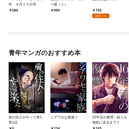
年 ９月１０日号
ー版（１）
792
￥589
990
試読フル
青年マンガのおすすめ本
前の住人がやって来た
シアワセな家族１
16年目の復讐～奴らを
第1話
地獄に送るまで１
0
154
165