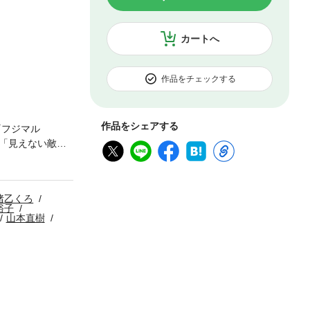
カートへ
作品をチェックする
作品をシェアする
『フジマル
「見えない敵」
恋する66の方
ん。』『めしに
猪乙くろ
裕子
山本直樹