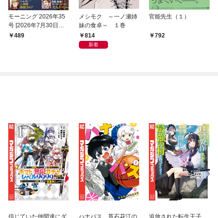
モーニング 2026年35
メシモク ～一ノ瀬姉
官能先生（１）
号 [2026年7月30日発
妹の食卓～ １巻
売]
814
489
792
新着
信じていた仲間達にダ
ハナバス 苔石花江の
追放された転生王子、