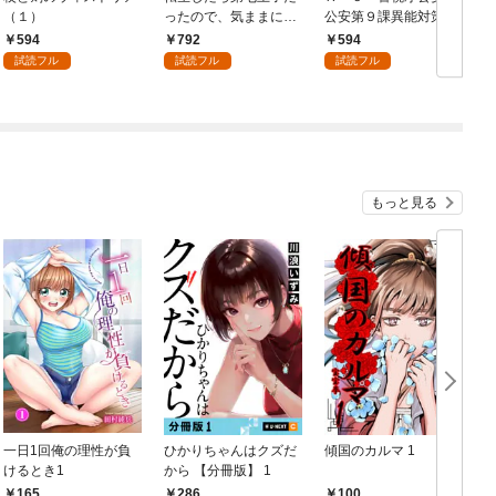
（１）
ったので、気ままに魔
公安第９課異能対策係
術を極めます（１）
（１）
594
792
594
試読フル
試読フル
試読フル
もっと見る
一日1回俺の理性が負
ひかりちゃんはクズだ
傾国のカルマ 1
けるとき1
から 【分冊版】 1
版
165
286
100