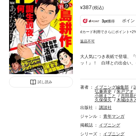
387
(税込)
ポイン
3
pt
獲得
dカード利用でさらにポイント+2
返品不可
大人気につき表紙で登場、『
ッ！』！ 白球との出会い、
の恐怖がさらに迫る！ 『リ
法』！ほかにも『銃夢火星戦
しましょう』『カイテンワン
試し読み
著者
イブニング編集部
弘兼憲史
朱戸アオ
小林まこと
吉田基
久保保久
木城ゆき
出版社
講談社
ジャンル
青年マンガ
掲載誌
イブニング
シリーズ
イブニング