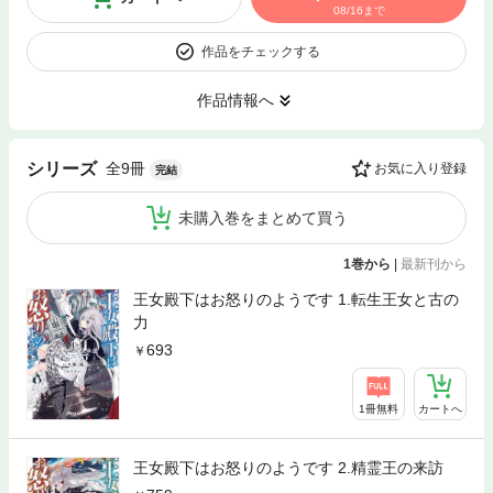
08/16まで
作品をチェックする
作品情報へ
全9冊
シリーズ
お気に入り登録
完結
未購入巻をまとめて買う
1巻から
|
最新刊から
王女殿下はお怒りのようです 1.転生王女と古の
力
693
1冊無料
カートへ
王女殿下はお怒りのようです 2.精霊王の来訪