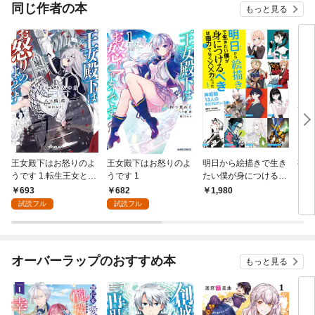
同じ作者の本
もっと見る
王女殿下はお怒りのよ
王女殿下はお怒りのよ
明日から絵描きで生き
夜空
うです 1.転生王女と古
うです 1
たい僕が身につけるべ
の力
きは画力だけでなく××
693
682
1,980
5
力だった
試読フル
試読フル
オーバーラップのおすすめ本
もっと見る