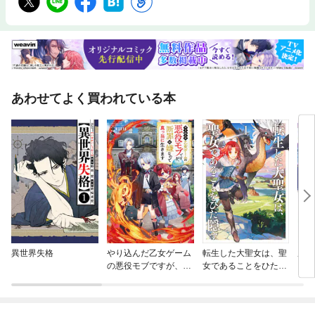
あわせてよく買われている本
異世界失格
やり込んだ乙女ゲーム
転生した大聖女は、聖
豚公
の悪役モブですが、断
女であることをひた隠
ら、
罪は嫌なので真っ当に
す
言い
生きます