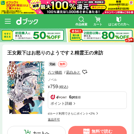
作品検索
カート
はじめての方へ
王女殿下はお怒りのようです 2.精霊王の来訪
完結
無料
八ツ橋皓
凪白みと
ノベル
759
(税込)
6
pt
獲得
ポイント詳細
dカード利用でさらにポイント+2%
返品不可
無料で読む
カートへ