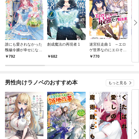
誰にも愛されなかった
創成魔法の再現者 1
迷宮狂走曲 1 ～エロ
麗し
醜穢令嬢が幸せになる
ゲ世界なのにエロそっ
選ば
まで 1
ちのけでひたすら最強
すが
792
682
770
7
を目指すモブ転生者～
いの
男性向けラノベのおすすめ本
もっと見る