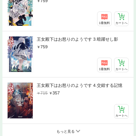
759
1冊無料
カートへ
王女殿下はお怒りのようです 3.暗躍せし影
759
1冊無料
カートへ
王女殿下はお怒りのようです 4.交錯する記憶
715
357
カートへ
もっと見る