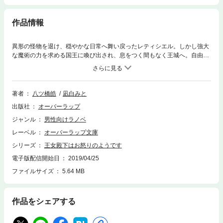
作品情報
異形の怪物を退け、穏やかな日常へ舞い戻ったレティシエル。しかし強大
な魔術の力を求める国王に喚び出され、息をつく間もなく王城へ。自由を
求めるレティシエルに、したたかな国王はとある条件を提示して……？謁
見を終え、学園に戻ったレティシエルは「魔法同好会」を立ち上げる。同
好会の仲間と期末試験を乗り越えてから数日、絶滅していたとされる双子
の精霊王ディトとティーナがレティシエルの前に現れるが、二人はレティ
著者
八ツ橋皓
凪白みと
シエルに突然襲い掛かってきて!?二人を無力化するべく、レティシエルは
出版社
オーバーラップ
ついに本領を発揮する──！常識外れの王女殿下が我が道を往く最強魔術
譚、第二幕!!
ジャンル
男性向けラノベ
レーベル
オーバーラップ文庫
シリーズ
王女殿下はお怒りのようです
電子版配信開始日
2019/04/25
ファイルサイズ
5.64 MB
作品をシェアする