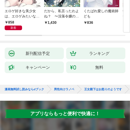
エロゲ好きな美少女
だから、私言ったわよ
くたばれ愛しの魔術師
学園
は、エロゲみたいなこ
ね？ 〜没落令嬢の案
ども
命の
と全部シてほしい【電
外楽しい領地改革〜
通い
858
1,430
836
8
子ＳＳ特典付き】
迫っ
新着
新刊配信予定
ランキング
キャンペーン
無料
漫画無料試し読みならdブック
男性向けラノベ
王女殿下はお怒りのようです
アプリならもっと便利で快適に！