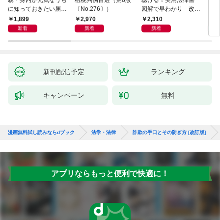
親・身内が元気なうち
租税判例百選（第8版
聴ける！実用法律書
ひと
に知っておきたい届
〔No.276〕）
図解で早わかり 改訂
版 
出・手続きの準備（き
新版 裁判・訴訟の法
十年
1,899
2,970
2,310
1,
ずな出版）
律がわかる事典
が教
新着
新着
新着
き 
全終
新刊配信予定
ランキング
キャンペーン
無料
漫画無料試し読みならdブック
法学・法律
詐欺の手口とその防ぎ方 [改訂版]
アプリならもっと便利で快適に！