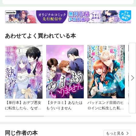
あわせてよく買われている本
【単行本】おデブ悪女
【タテヨミ】あなたは
バッドエンド目前のヒ
結界
に転生したら、なぜか
もういりません
ロインに転生した私、
ラスボス王子様に執着
今世では恋愛するつも
されています
りがチートな兄が離し
てくれません！？@C
OMIC
同じ作者の本
もっと見る