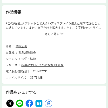
作品情報
※この商品はタブレットなど大きいディスプレイを備えた端末で読むこと
に適しています。また、文字だけを拡大することや、文字列のハイライ
ト、検索、辞書の参照、引用などの機能が使用できません。詐欺にかから
ないためには詐欺の手口を知ることである。商品、手形、証券、クレジッ
トカード、不動産、マルチ、霊感商法など詐欺の手口を豊富な経験を踏ま
えて詳しく解説。
著者
関根宏而
出版社
税務経理協会
ジャンル
法学・法律
シリーズ
詐欺の手口とその防ぎ方 [改訂版]
電子版配信開始日
2014/02/11
ファイルサイズ
37.73 MB
作品をシェアする