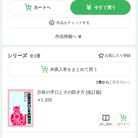
カートへ
今すぐ買う
作品をチェックする
作品情報へ
シリーズ
全1冊
お気に入り登録
未購入巻をまとめて買う
1巻から
|
最新刊から
詐欺の手口とその防ぎ方 [改訂版]
1,320
試し読み
カートへ