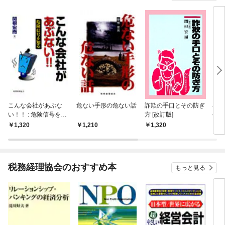
こんな会社があぶな
危ない手形の危ない話
詐欺の手口とその防ぎ
名刺
い！！ : 危険信号を知
方 [改訂版]
会社
る
で見
1,320
1,210
1,320
1,
クポ
税務経理協会のおすすめ本
もっと見る