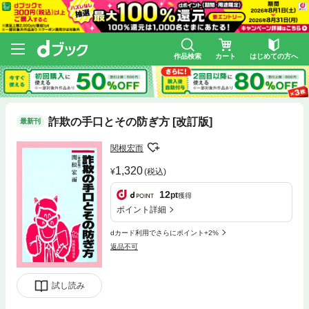
作品検索
カート
はじめての方へ
詐欺の手口とその防ぎ方 [改訂版]
最新刊
関根宏而
1,320
(税込)
12
pt
獲得
ポイント詳細
dカード利用でさらにポイント+2%
返品不可
試し読み