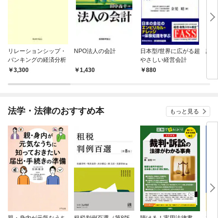
リレーションシップ・
NPO法人の会計
日本型/世界に広がる超
訴え
バンキングの経済分析
やさしい経営会計
る！
3,300
1,430
880
1,
法学・法律のおすすめ本
もっと見る