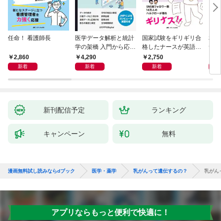
任命！ 看護師長
医学データ解析と統計
国家試験をギリギリ合
相手
学の架橋 入門から応用
格したナースが英語論
つ」
へつなぐ
文を読めるようになっ
ン術
2,860
4,290
2,750
2,
た理由
新着
新着
新着
新刊配信予定
ランキング
キャンペーン
無料
漫画無料試し読みならdブック
医学・薬学
乳がんって遺伝するの？
乳がん
アプリならもっと便利で快適に！