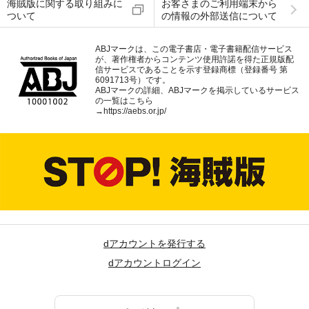
海賊版に関する取り組みに
お客さまのご利用端末から
ついて
の情報の外部送信について
ABJマークは、この電子書店・電子書籍配信サービス
が、著作権者からコンテンツ使用許諾を得た正規版配
信サービスであることを示す登録商標（登録番号 第
6091713号）です。
ABJマークの詳細、ABJマークを掲示しているサービス
の一覧はこちら
→
https://aebs.or.jp/
dアカウントを発行する
dアカウントログイン