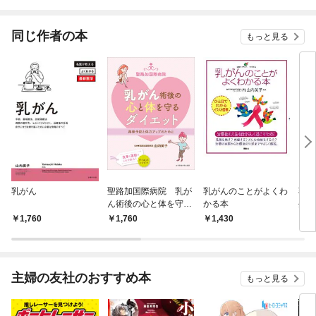
されています
りがチートな兄が離し
てくれません！？@C
OMIC
同じ作者の本
もっと見る
乳がん
聖路加国際病院 乳が
乳がんのことがよくわ
乳が
ん術後の心と体を守る
かる本
生活
ダイエット
1,760
1,760
1,430
1,
主婦の友社のおすすめ本
もっと見る