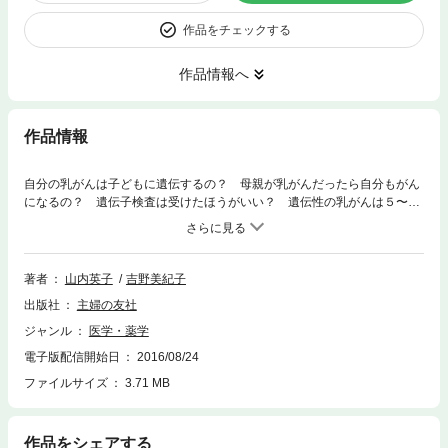
作品をチェックする
作品情報へ
作品情報
自分の乳がんは子どもに遺伝するの？ 母親が乳がんだったら自分もがん
になるの？ 遺伝子検査は受けたほうがいい？ 遺伝性の乳がんは５〜１
０パーセントとされています。遺伝性のがんかどうかを知るための遺伝子
検査を受けるための基礎知識としても、本書が役に立ちます。遺伝カウン
セリング、リスクを軽減する手術、薬物療法について、乳房再建、妊娠や
出産のこと、卵巣摘出からその後の生活まで。選ぶために必要なのは正し
著者
山内英子
吉野美紀子
い知識。遺伝子検査を知るべきことがあります。本書は、日本ではじめて
出版社
主婦の友社
刊行される患者さん向けの、遺伝性乳がん・卵巣がんについての書籍で
す。
ジャンル
医学・薬学
電子版配信開始日
2016/08/24
ファイルサイズ
3.71 MB
作品をシェアする