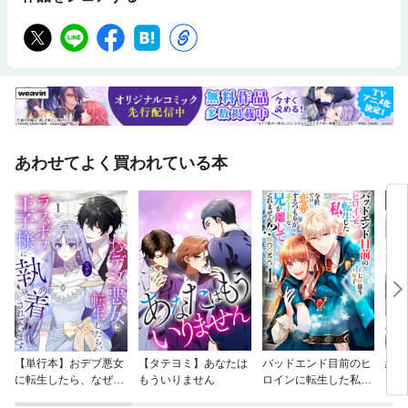
あわせてよく買われている本
【単行本】おデブ悪女
【タテヨミ】あなたは
バッドエンド目前のヒ
結界
に転生したら、なぜか
もういりません
ロインに転生した私、
ラスボス王子様に執着
今世では恋愛するつも