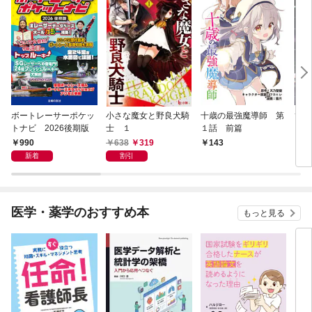
ボートレーサーポケッ
小さな魔女と野良犬騎
十歳の最強魔導師 第
ひと
トナビ 2026後期版
士 １
１話 前篇
ズ 
990
638
319
143
1
新着
割引
医学・薬学のおすすめ本
もっと見る