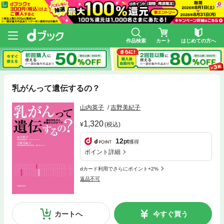
作品検索
カート
はじめての方へ
乳がんって遺伝するの？
山内英子
吉野美紀子
1,320
(税込)
12
pt
獲得
ポイント詳細
dカード利用でさらにポイント+2%
返品不可
カートへ
今すぐ買う