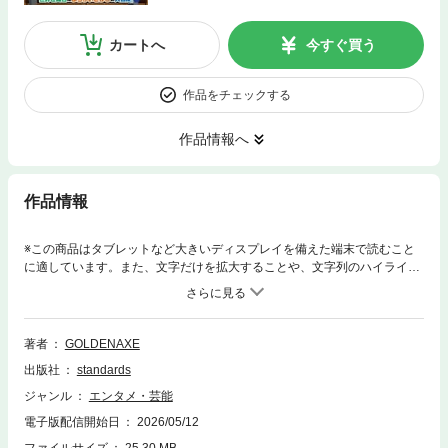
カートへ
今すぐ買う
作品をチェックする
作品情報へ
作品情報
※この商品はタブレットなど大きいディスプレイを備えた端末で読むこと
に適しています。また、文字だけを拡大することや、文字列のハイライ
ト、検索、辞書の参照、引用などの機能が使用できません。人気のマイン
クラフト・パズルシリーズ最新版が登場! こんどはまちがいさがしの冒険
に挑戦だ! マイクラで楽しく脳トレまちがいさがし! さまざまな難易度・さ
まざまな世界を舞台に、まちがいさがしの冒険に出よう! マインクラフト
著者
GOLDENAXE
を題材にした多種多様な世界をテーマにしたまちがいさがしの問題を楽し
出版社
standards
く解いていくだけで、自然と観察力や集中力、また、プログラミング思考
的洞察力が身に付くパズルブックです。一見、子供向けの体裁ではありま
ジャンル
エンタメ・芸能
すが、ご年配の方にも十分やりごたえのある内容になっています! ◆出てく
電子版配信開始日
2026/05/12
る舞台は超・多彩!◆ マインクラフト(ゲーム)の世界 アメコミの世界 組み
立てブロックの世界 パン屋さん(現実の世界) 神社 海水浴場 おもちゃ屋さ
ファイルサイズ
25.30 MB