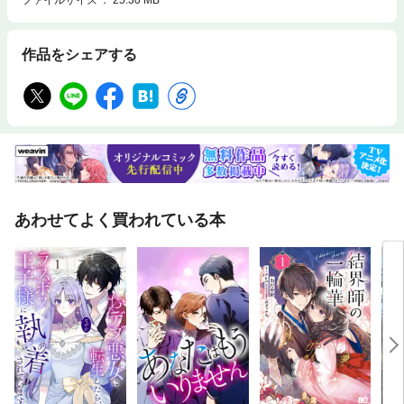
ん エジプト・ピラミッド＆スフィンクス タージ・マハル イースター島・
モアイ像 水の都・ベネチア ニューヨーク フランス・ルーブル美術館 パ
リ・凱旋門 南極 氷の世界 ……ほか
作品をシェアする
あわせてよく買われている本