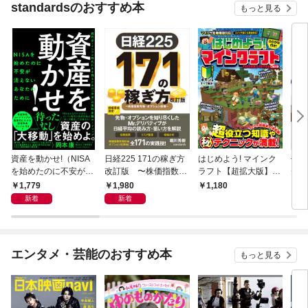
standardsのおすすめ本
もっと見る
しの旅に出よう!
に変
イッ
応!)
資産を動かせ!（NISA
日経225 171の稼ぎ方
はじめよう! マインク
仕事
を始めたのに不安が消
改訂版 〜株価指数先
ラフト【超拡大版】〜
ゼロ
えないあなたのために
物・オプション投資〜
マイクラ攻略本の決定
用術
1,779
1,980
1,180
1,
——超円安・インフレ
(日経平均株価で取
版! (超)役立つ知識や
mi
新着
新着
時代に生き残るための
引！リスクを管理し短
(秘)テクニックが満
料で
「お金」の質的変換ロ
期で増やす！)
載!!〜【スイッチ含む
／K
ードマップ）
全機種版対応】
るA
数2
エンタメ・芸能のおすすめ本
もっと見る
Tu