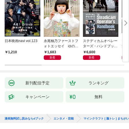
日本映画navi vol.123
永尾柚乃ファーストフ
ステディカムオペレー
テレ
ォトエッセイ ゆのも
ターズ・ハンドブック
集 
のがたり
日本語版 電子版 第２
ーズ
1,683
6,600
1
1,210
版
ウル
新着
新着
【電
新刊配信予定
ランキング
キャンペーン
無料
漫画無料試し読みならdブック
エンタメ・芸能
マインクラフト [ 脳トレ ] ま