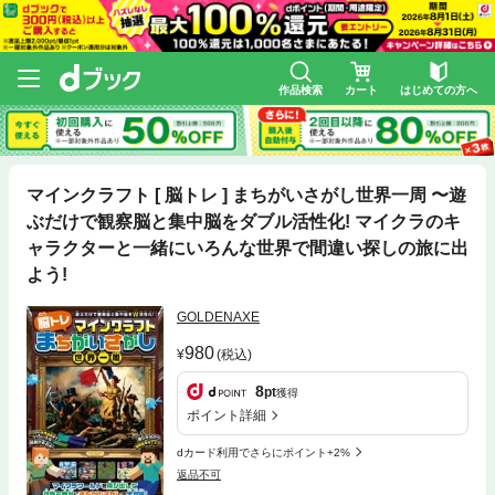
作品検索
カート
はじめての方へ
マインクラフト [ 脳トレ ] まちがいさがし世界一周 〜遊
ぶだけで観察脳と集中脳をダブル活性化! マイクラのキ
ャラクターと一緒にいろんな世界で間違い探しの旅に出
よう!
GOLDENAXE
980
(税込)
8
pt
獲得
ポイント詳細
dカード利用でさらにポイント+2%
返品不可