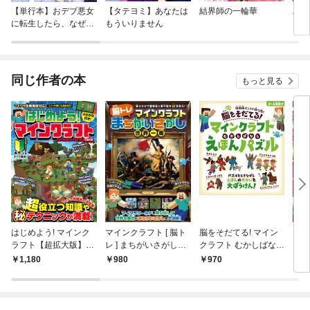
【単行本】おデブ悪女
【タテヨミ】あなたは
結界師の一輪華
バッ
に転生したら、なぜか
もういりません
ロイ
ラスボス王子様に執着
今世
されています
りが
てく
OMI
同じ作者の本
もっと見る
はじめよう! マインク
マインクラフト [ 脳ト
脳をそだてる! マイン
マイ
ラフト【超拡大版】〜
レ ] まちがいさがし世
クラフト むかしばなし
マン
マイクラ攻略本の決定
界一周 〜遊ぶだけで観
えほんパズル 【3〜5
BO
1,180
980
970
1,
版! (超)役立つ知識や
察脳と集中脳をダブル
歳向け】〜パズルをと
由に
(秘)テクニックが満
活性化! マイクラのキ
きながらえほんのせか
ドテ
載!!〜【スイッチ含む
ャラクターと一緒にい
いを大ぼうけん!!
スタ
全機種版対応】
ろんな世界で間違い探
トの