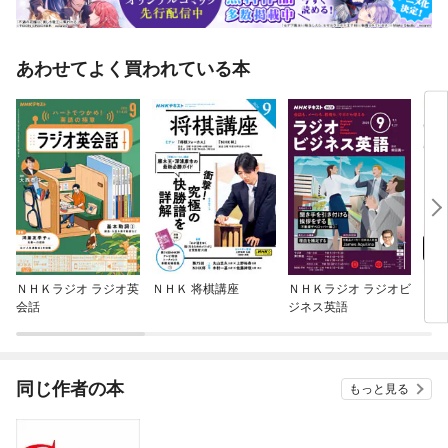
あわせてよく買われている本
ＮＨＫラジオ ラジオ英
ＮＨＫ 将棋講座
ＮＨＫラジオ ラジオビ
ＮＨ
会話
ジネス英語
同じ作者の本
もっと見る