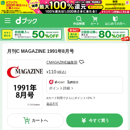
作品検索
カート
はじめての方へ
月刊C MAGAZINE 1991年8月号
CMAGAZINE編集部
110
(税込)
1
pt
獲得
ポイント詳細
dカード利用でさらにポイント+2%
返品不可
カートへ
今すぐ買う