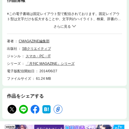
作品情報
※この電子書籍は固定レイアウト型で配信されております。固定レイアウ
ト型は文字だけを拡大することや、文字列のハイライト、検索、辞書の参
照、引用などの機能が使用できません。※この電子書籍は紙の印刷物をス
キャンしたデータを格納した「まるまるC MAGAZINE COMPLETE for DV
D」(2006年発売)を元に制作されております。発行年度によっては汚れ、
カスレ、カスミ、ズレ、黄ばみなどがあります。必ず立ち読みファイル
著者
CMAGAZINE編集部
か、http://www.sbcr.jp/で公開中のサンプルPDFをご覧いただいてからご購
出版社
SBクリエイティブ
入ください。創刊号の1989年10月号から最終号となる2006年4月号ま
で、全199号が発行されたプログラミング技術情報誌『月刊C MAGAZIN
ジャンル
スマホ・PC・IT
E』が電子書籍で復刻！ 16年半の歴史がいまよみががえります。【特
シリーズ
「月刊C MAGAZINE」シリーズ
集】LANプログラミング入門※復刻版のため誌面に掲載されている各種情
報、プレゼント企画などは出版当時のものです。また、付録は含まれてお
電子版配信開始日
2014/06/27
りません。
ファイルサイズ
61.24 MB
作品をシェアする