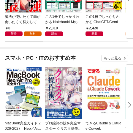
魔法が使いたくて肉が
この1冊でしっかりわ
この1冊でしっかりわ
世界
食いたくて努力してみ
かる NotebookLMの教
かる ChatGPT/Gemini/
世界
たら最強になっていた
科書
Copilotの教科書
な国
0
2,310
2,420
0
【分冊版】（コミッ
版】
新着
無料
新着
新着
ク） １話
話
スマホ・PC・ITのおすすめ本
もっと見る
MacBook完全ガイド 2
プロ絵師の技を完全マ
できるClaude＆Claud
ブラ
026-2027 Neo／Air
スター クリスタ操作術
e Cowork
実装入