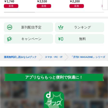
／Pro対応
決定版 改訂2版 CLIP S
abo
1,740
2,530
2,200
2,
TUDIO PAINT PRO/E
LM
新着
新着
新着
X/iPad対応
チュ
新刊配信予定
ランキング
キャンペーン
無料
漫画無料試し読みならdブック
スマホ・PC・IT
「月刊C MAGAZINE」シリーズ
アプリならもっと便利で快適に！