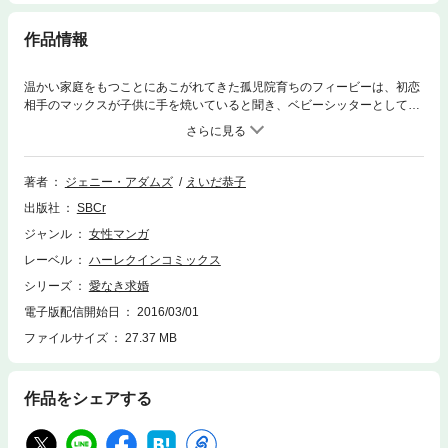
作品情報
温かい家庭をもつことにあこがれてきた孤児院育ちのフィービーは、初恋
相手のマックスが子供に手を焼いていると聞き、ベビーシッターとして彼
のもとを訪れる。彼と彼の子供たちとの幸せな日々は、フィービーのマッ
クスへの想いを再燃させてしまう。 そんな時、フィービーはマックスから
「結婚しよう」と告げられる！ しかし彼の求める結婚相手は、愛とは無縁
のビジネスパートナーでしかなかった。困惑するフィービーを、マックス
著者
ジェニー・アダムズ
えいだ恭子
は甘くとろけるキスとともに押し倒して――！？
出版社
SBCr
ジャンル
女性マンガ
レーベル
ハーレクインコミックス
シリーズ
愛なき求婚
電子版配信開始日
2016/03/01
ファイルサイズ
27.37 MB
作品をシェアする