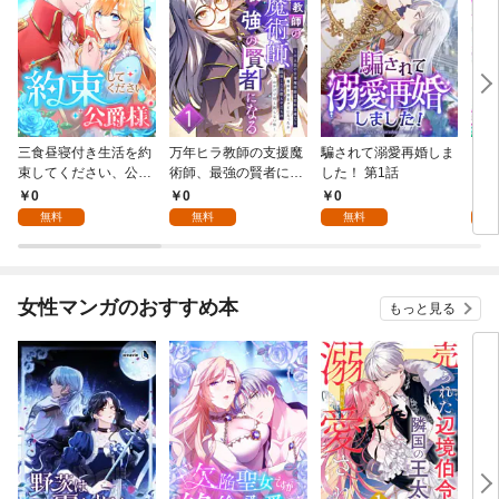
三食昼寝付き生活を約
万年ヒラ教師の支援魔
騙されて溺愛再婚しま
ヒト
束してください、公爵
術師、最強の賢者にな
した！ 第1話
様 1話
る～不人気の支援魔術
0
0
0
0
師は給料泥棒だと魔術
無料
無料
無料
大学をクビになった
が、出世した元教え子
たちのおかげで何も困
らない件～ 第1話
女性マンガのおすすめ本
もっと見る