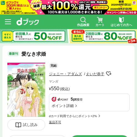
作品検索
カート
はじめての方へ
愛なき求婚
最新刊
完結
ジェニー・アダムズ
えいだ恭子
マンガ
550
(税込)
5
pt
獲得
ポイント詳細
dカード利用でさらにポイント+2%
返品不可
試し読み