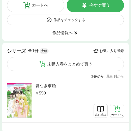
カートへ
今すぐ買う
作品をチェックする
作品情報へ
全1冊
シリーズ
お気に入り登録
完結
未購入巻をまとめて買う
1巻から
|
最新刊から
愛なき求婚
550
試し読み
カートへ