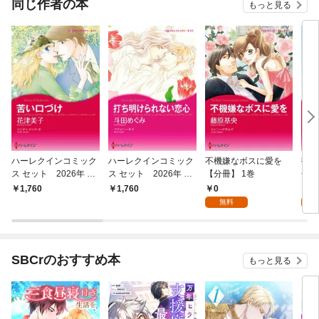
同じ作者の本
もっと見る
ハーレクインコミック
ハーレクインコミック
不機嫌なボスに愛を
招か
ス セット 2026年 vo
ス セット 2026年 vo
【分冊】 1巻
冊】
l.918
l.904
0
0
1,760
1,760
無料
SBCrのおすすめ本
もっと見る