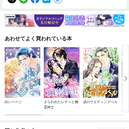
あわせてよく買われている本
白いページ
さらわれたレディと幽
涙のウエディングベル
アイ
霊紳士