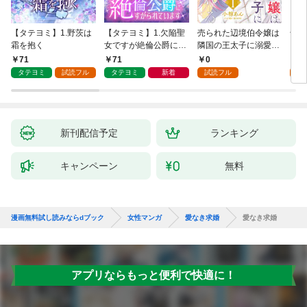
【タテヨミ】1.野茨は
【タテヨミ】1.欠陥聖
売られた辺境伯令嬢は
千鶴
霜を抱く
女ですが絶倫公爵にす
隣国の王太子に溺愛さ
に一
がられています
れる 1
【分
71
71
0
0
家の
タテヨミ
試読フル
タテヨミ
新着
試読フル
新刊配信予定
ランキング
キャンペーン
無料
漫画無料試し読みならdブック
女性マンガ
愛なき求婚
愛なき求婚
アプリならもっと便利で快適に！