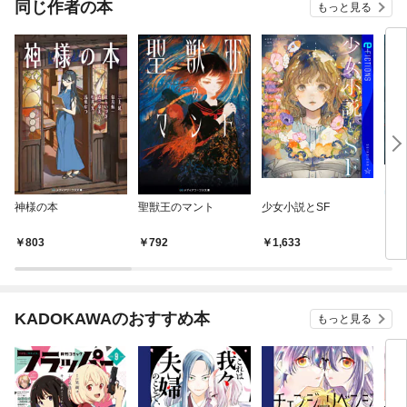
同じ作者の本
もっと見る
神様の本
聖獣王のマント
少女小説とSF
【合
き 
4巻
803
792
1,633
2,
KADOKAWAのおすすめ本
もっと見る