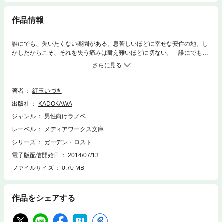
作品情報
誰にでも、失いたくない楽園がある。息苦しいほどに幸せな安住の地。し
かしだからこそ、それを失う痛みは耐え難いほどに切ない。 誰にでも優
しいお人好しのエカ、漫画のキャラや俳優をダーリンと呼ぶマル、男装が
似合いそうなオズ、毒舌家でどこか大人びているシバ。花園に生きる女子
高生4人が過ごす青春のリアルな一瞬を、四季の移り変わりとともに鮮や
かに切り取っていく。壊れやすく繊細な少女たちが、楽園に見るものは―
著者
紅玉いづき
―。 『ミミズクと夜の王』 の紅玉いづきが挑む、初の現代小説
出版社
KADOKAWA
ジャンル
男性向けラノベ
レーベル
メディアワークス文庫
シリーズ
ガーデン・ロスト
電子版配信開始日
2014/07/13
ファイルサイズ
0.70 MB
作品をシェアする