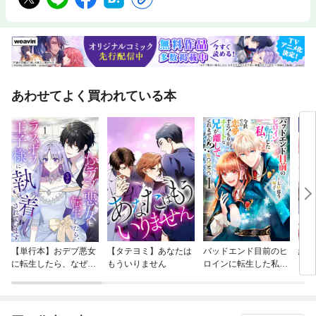
あわせてよく買われている本
【単行本】おデブ悪女
【タテヨミ】あなたは
バッドエンド目前のヒ
結界
に転生したら、なぜか
もういりません
ロインに転生した私、
ラスボス王子様に執着
今世では恋愛するつも
されています
りがチートな兄が離し
てくれません！？@C
OMIC