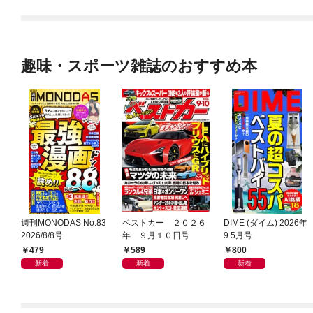
趣味・スポーツ雑誌のおすすめ本
週刊MONODAS No.83
ベストカー ２０２６
DIME (ダイム) 2026年
2026/8/8号
年 ９月１０日号
9.5月号
479
589
800
新着
新着
新着