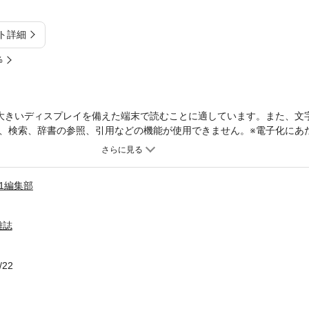
ト詳細
%
大きいディスプレイを備えた端末で読むことに適しています。また、文
、検索、辞書の参照、引用などの機能が使用できません。※電子化にあ
は掲載しておりません。特集1 USB＆SSD完全理解 絶対に損！テ
い“今どきのUSB” 最新規格「USB4」で何が変わる？ USB4を
機器を認識しないときの対処法は？ PCと機器の“穴”を確認、スペ
21編集部
ない端子の謎 PC＆スマホ USBケーブルの正しい買い方 端子不
生かすも殺すもUSBの規格次第 小さくて超高速のポータブルSSD
が違う PC＆スマホ充電の大革命「USB PD」 まとめ やって
雑誌
マホを充電／いきなり抜いても大丈夫？ タイプC1本で接続！ ディ
Wi‐Fiの二刀流で テザリングはUSBが圧倒的に速い スマホにUS
／高価な端子カバーは何？特集2 コスパ最強の逸品は？周辺機器ベス
/22
1ac対応で高速 Wi‐Fiルーター 1万円前後で500ギガポータブル
ー