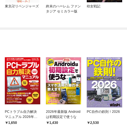
東京卍リベンジャーズ
終末のハーレム ファン
幼女戦記
タジア セミカラー版
PCトラブル自力解決
2026年最新版 Android
PC自作の鉄則！2026
マニュアル 2026年最
は初期設定で使うな
新版
1,650
1,430
2,530