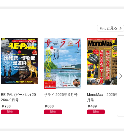
もっと見る
BE-PAL (ビーパル) 20
サライ 2026年 9月号
MonoMax 2026年9
ム
26年 9月号
月号
730
600
489
新着
新着
新着