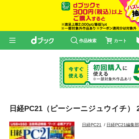
作品検索
カート
日経PC21（ピーシーニジュウイチ） 20
日経PC21
日経PC21編集