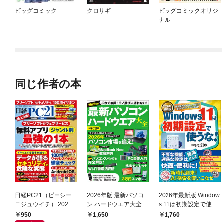
ビッグコミック
クロサギ
ビッグコミックオリジ
ナル
同じ作者の本
日経PC21（ピーシー
2026年版 最新パソコ
2026年最新版 Window
ニジュウイチ） 2026
ン ハードウエア大全
s 11は初期設定で使う
年9月号 [雑誌]
な！
950
1,650
1,760