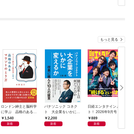
もっと見る
ロンドン紳士と脳科学
パナソニック コネク
日経エンタテインメン
日
に学ぶ 品格のあるマ
ト 大企業をいかに変
ト！ 2026年9月号 [雑
年
ウントのとり方
えるか
誌]
1,540
2,200
889
新着
新着
新着