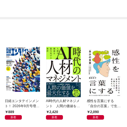
日経エンタテインメン
AI時代の人材マネジメ
感性を言葉にする
ト！ 2026年9月号増刊
ント 人間の価値を最
「自分の言葉」で生き
【表紙：EBiDAN】
大化する条件
るための教科書
889
2,420
2,090
新着
新着
新着