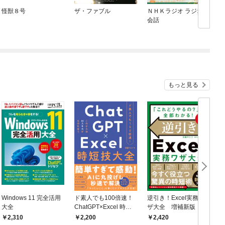
怪獣８号
ザ・ファブル
ＮＨＫラジオ ラジオ英
会話
もっと見る
Windows 11 完全活用
ド素人でも100倍速！
逆引き！Excel実務ワ
2
大全
ChatGPT×Excel 時短
ザ大全 増補新版
s
技大全
2,310
2,200
2,420