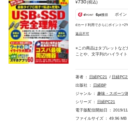
730
(税込)
ポイン
6
pt
獲得
dカード利用でさらにポイント+2
返品不可
※この商品はタブレットなど
ことや、文字列のハイライト
用権のない記事、写真、図表
ませんか？ 押さえておきた
ダーボルト3」とは USB
著者
日経PC21
日経PC
USBメモリーから起動でき
Bハブの落とし穴 SSDを
出版社
日経BP
い！ 機器や端子で供給電力
ジャンル
趣味・スポーツ
充電方法 スリープ中にス
シリーズ
日経PC21
怪奇 プリンターはUSBと
は 背面端子を使うには？
電子版配信開始日
2019/11
紙対応のプリンター複合機 1
ファイルサイズ
49.96 MB
で1000円以下 USBメモリ