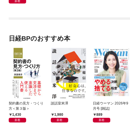
新着
日経BPのおすすめ本
契約書の見方・つくり
談話室米澤
日経ウーマン 2026年9
方＜第３版＞
月号 [雑誌]
1,430
1,980
889
新着
新着
新着