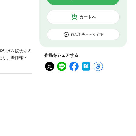
カートへ
作品をチェックする
字だけを拡大する
作品をシェアする
たり、著作権・使
キトーに使ってい
先取り！「サン
ックの見方も把握
足を解消するUS
が熱い 動かな
はいけないスマホ
スプレイは複雑
B機器をつなぐに
トバイ A4用
SSD 64ギガ