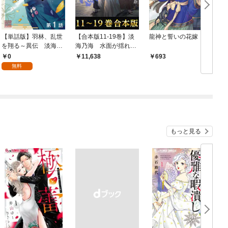
【単話版】羽林、乱世
【合本版11-19巻】淡
龍神と誓いの花嫁
を翔る～異伝 淡海乃
海乃海 水面が揺れる
海～ 第1話
時～三英傑に嫌われた
0
11,638
693
不運な男、朽木基綱の
無料
逆襲～
もっと見る