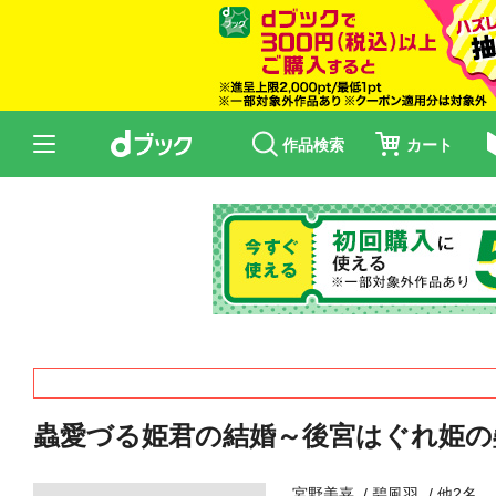
作品検索
カート
蟲愛づる姫君の結婚～後宮はぐれ姫の
宮野美嘉
碧風羽
他2名