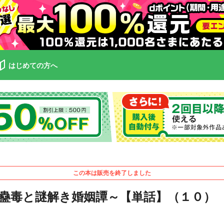
はじめての方へ
この本は販売を終了しました
蠱毒と謎解き婚姻譚～【単話】（１０）