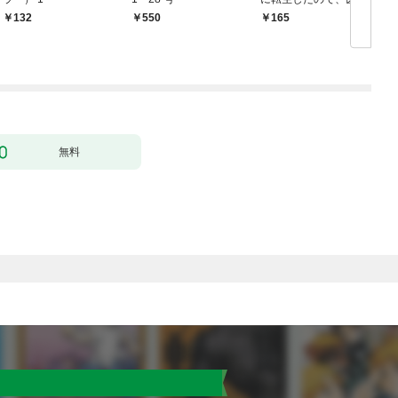
かうヤツはすべてぶん
132
￥550
165
￥
殴って生きる事にしま
した。１
無料