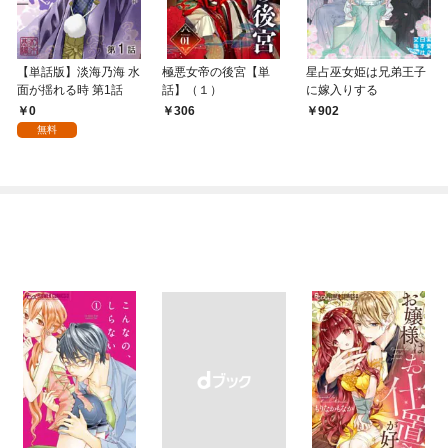
【単話版】淡海乃海 水
極悪女帝の後宮【単
星占巫女姫は兄弟王子
面が揺れる時 第1話
話】（１）
に嫁入りする
0
306
902
無料