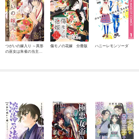
つがいの嫁入り ～異形
傷モノの花嫁 分冊版
ハニーレモンソーダ
の巫女は朱雀の当主に
愛される～