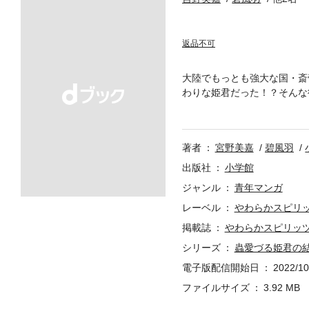
返品不可
大陸でもっとも強大な国・斎
わりな姫君だった！？そんな
する姫君と異国の王との波瀾
著者
宮野美嘉
碧風羽
出版社
小学館
ジャンル
青年マンガ
レーベル
やわらかスピリ
掲載誌
やわらかスピリッ
シリーズ
蟲愛づる姫君の
電子版配信開始日
2022/10
ファイルサイズ
3.92 MB