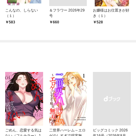
こんなの、しらない
＆フラワー 2026年29
お嬢様はお仕置きが好
（１）
号
き（１）
583
￥660
528
ごめん、恋愛する気は
二世界ハーレム～エロ
ビッグコミック 2026
ない（フルカラー） 1
ゲのしすぎで現実無双
年16号（2026年8月7