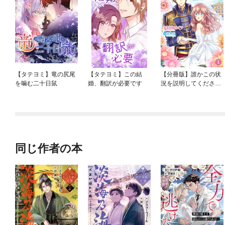
【タテヨミ】竜の尻尾
【タテヨミ】この結
【分冊版】誰かこの状
を噛む二十日鼠
婚、翻訳が必要です
況を説明してくださ
い！ ～契約から始まる
ウェディング～
同じ作者の本