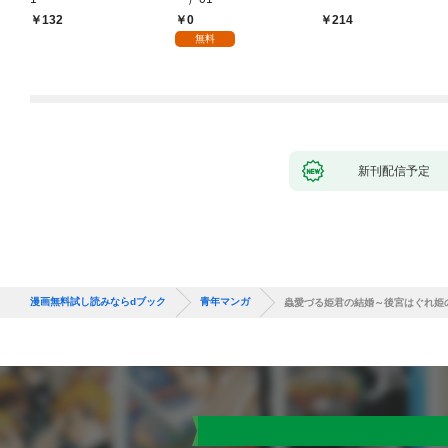
0
132
214
無料
新刊配信予定
漫画無料試し読みならdブック
青年マンガ
蟲愛づる姫君の結婚～後宮はぐれ姫