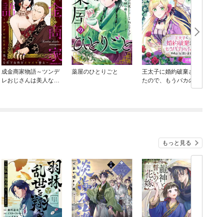
成金商家物語～ツンデ
薬屋のひとりごと
王太子に婚約破棄され
レおじさんは美人な年
たので、もうバカのふ
下女性をイヤイヤ娶る
りはやめようと思いま
～
す【分冊版】
もっと見る