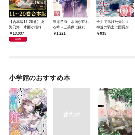
【合本版11-20巻】淡
淡海乃海 水面が揺れ
全力で逃げた先に１
海乃海 水面が揺れる
る時～三英傑に嫌われ
神速の騎士は団長から
時～三英傑に嫌われた
た不運な男、朽木基綱
は逃げられない
13,037
1,221
935
不運な男、朽木基綱の
の逆襲～
新着
逆襲～
小学館のおすすめ本