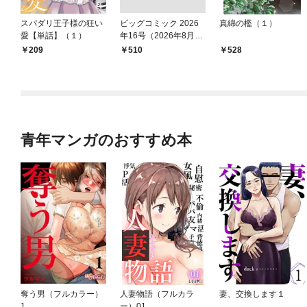
スパダリ王子様の狂い
ビッグコミック 2026
真綿の檻（１）
愛【単話】（１）
年16号（2026年8月7
日発売）
209
￥510
528
青年マンガのおすすめ本
奪う男（フルカラー）
人妻物語（フルカラ
妻、交換します１
1
ー）01