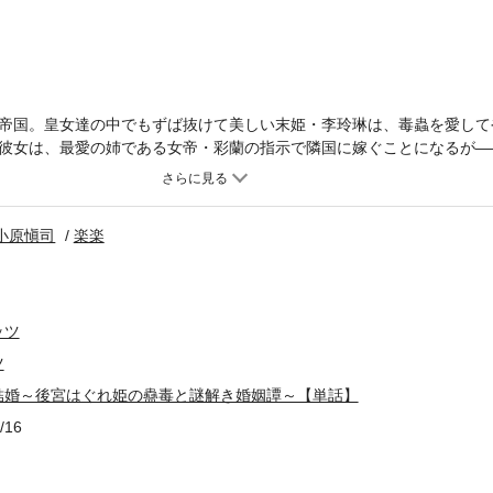
帝国。皇女達の中でもずば抜けて美しい末姫・李玲琳は、毒蟲を愛して
彼女は、最愛の姉である女帝・彩蘭の指示で隣国に嫁ぐことになるが―
に満ちた結婚生活を描く、中華後宮婚姻譚！！待望の第10巻配信。
小原愼司
楽楽
ッツ
ツ
結婚～後宮はぐれ姫の蠱毒と謎解き婚姻譚～【単話】
/16