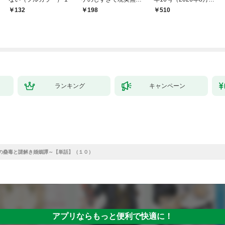
～１
日発売）
132
198
￥510
ランキング
キャンペーン
の蠱毒と謎解き婚姻譚～【単話】（１０）
アプリならもっと便利で快適に！