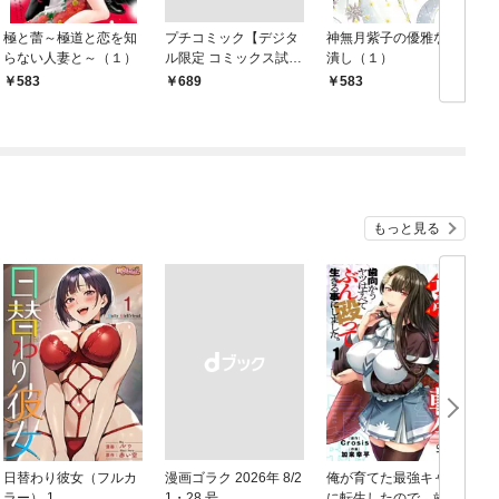
極と蕾～極道と恋を知
プチコミック【デジタ
神無月紫子の優雅な暇
らない人妻と～（１）
ル限定 コミックス試し
潰し（１）
読み特典付き】 2026
583
￥689
583
年9月号（2026年8月7
日発売）
もっと見る
日替わり彼女（フルカ
漫画ゴラク 2026年 8/2
俺が育てた最強キャラ
ラー） 1
1・28 号
に転生したので、歯向