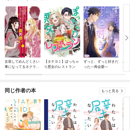
女装してめんどくさい
【タテヨミ】ぽっちゃ
ずっと、ずっと好きだ
恋に
事になってるネクラと
り悪女のレストラン
った—再会愛—
は【
ヤンキーの両片想い
同じ作者の本
もっと見る