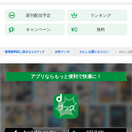
新刊配信予定
ランキング
キャンペーン
無料
漫画無料試し読みならdブック
女性マンガ
わたしは壁になりたい
わたしは
アプリならもっと便利で快適に！