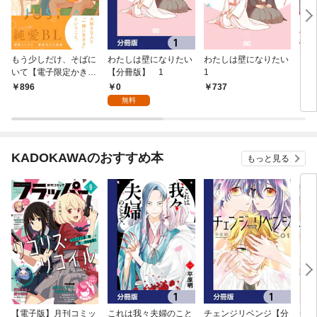
もう少しだけ、そばに
わたしは壁になりたい
わたしは壁になりたい
＃B
いて【電子限定かきお
【分冊版】 1
1
ンソ
ろし付】
ふれ
0
896
737
7
無料
KADOKAWAのおすすめ本
もっと見る
【電子版】月刊コミッ
これは我々夫婦のこと
チェンジリベンジ【分
チェ