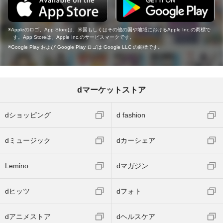
Appleのロゴ、App Storeは、米国もしくはその他の国や地域におけるApple Inc.の商標で
す。App Storeは、Apple Inc.のサービスマークです。
Google Play および Google Play ロゴは Google LLC の商標です。
dマーケットストア
dショッピング
d fashion
dミュージック
dカーシェア
Lemino
dマガジン
dヒッツ
dフォト
dアニメストア
dヘルスケア