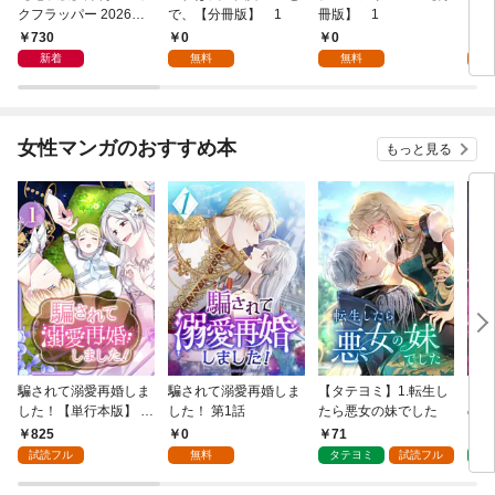
クフラッパー 2026年9
で、【分冊版】 1
冊版】 1
月号
730
0
0
7
新着
無料
無料
試
女性マンガのおすすめ本
もっと見る
騙されて溺愛再婚しま
騙されて溺愛再婚しま
【タテヨミ】1.転生し
【タ
した！【単行本版】 1
した！ 第1話
たら悪女の妹でした
の私
巻
825
0
71
7
試読フル
無料
タテヨミ
試読フル
タ