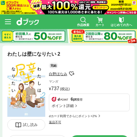
作品検索
カート
はじめての方へ
わたしは壁になりたい 2
完結
白野ほなみ
マンガ
737
(税込)
6
pt
獲得
ポイント詳細
dカード利用でさらにポイント+2%
返品不可
試し読み