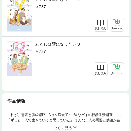
737
試し読み
カートへ
わたしは壁になりたい 3
737
試し読み
カートへ
作品情報
これが、需要と供給婚!? Aセク腐女子×一途なゲイの新婚生活開幕――。
「ずっと一人で生きていくと思っていた」 そんな二人の需要と供給が合致
した結婚生活。