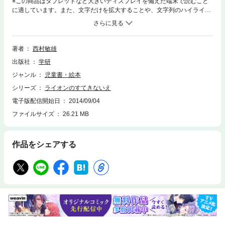
※この商品はタブレットなど大きいディスプレイを備えた端末で読むこと
に適しています。また、文字だけを拡大することや、文字列のハイライ
ト、検索、辞書の参照、引用などの機能が使用できません。さるがライオ
ンに頼まれた家を建てていると、動物たちがやってきて好き勝手にお手伝
い。さるがちょっと目を離しているうちに、とんでもない家ができちゃっ
た！これじゃライオンに怒られる！果たしてさるの運命は？みんなで力を
著者
西村敏雄
合わせる楽しさが伝わる絵本。
出版社
学研
ジャンル
児童書・絵本
シリーズ
ライオンのすてきないえ
電子版配信開始日
2014/09/04
ファイルサイズ
26.21 MB
作品をシェアする