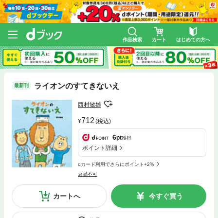
作品検索
カート
はじめての方へ
ライオンのすてきないえ
最新刊
西村敏雄
712
(税込)
6
pt
獲得
ポイント詳細
dカード利用でさらにポイント+2%
返品不可
カートへ
今すぐ買う