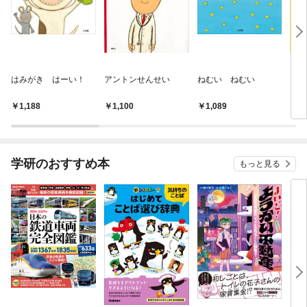
はみがき はーい！
アントンせんせい
ねむい ねむい
いも
1,188
1,100
1,089
1,
学研のおすすめ本
もっと見る