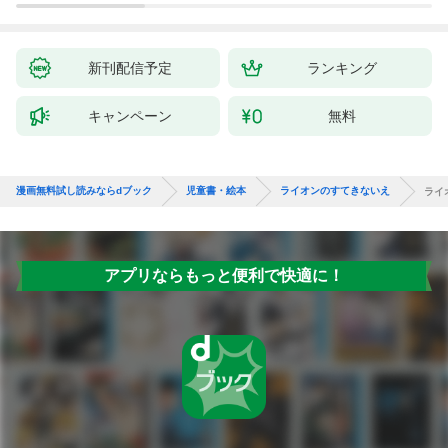
新刊配信予定
ランキング
キャンペーン
無料
漫画無料試し読みならdブック
児童書・絵本
ライオンのすてきないえ
ライ
アプリならもっと便利で快適に！