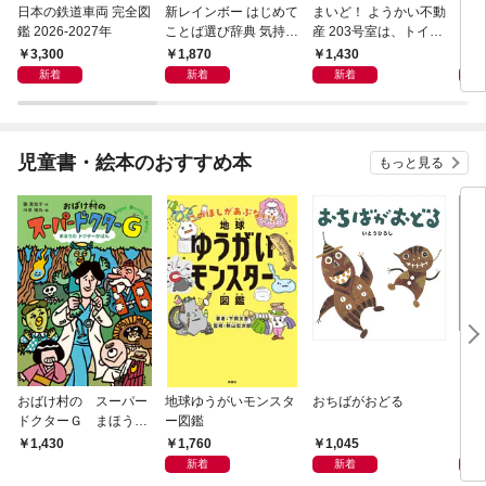
日本の鉄道車両 完全図
新レインボー はじめて
まいど！ ようかい不動
えさ
鑑 2026-2027年
ことば選び辞典 気持ち
産 203号室は、トイレ
のことば
の花子さんの部屋？
3,300
1,870
1,430
1,
新着
新着
新着
児童書・絵本のおすすめ本
もっと見る
おばけ村の スーパー
地球ゆうがいモンスタ
おちばがおどる
くり
ドクターＧ まほう
ー図鑑
ーと
の ドクターかばん
1,760
1,045
1,
1,430
新着
新着