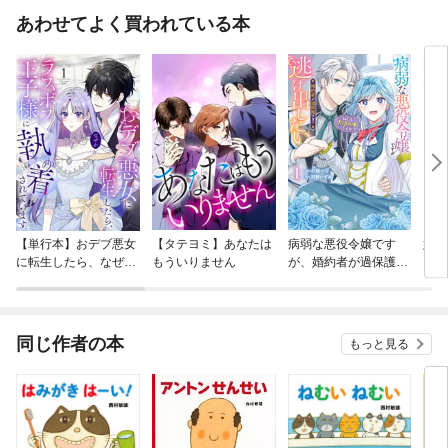
あわせてよく買われている本
【単行本】おデブ悪女
【タテヨミ】あなたは
病弱な悪役令嬢です
妹は
に転生したら、なぜか
もういりません
が、婚約者が過保護す
ラスボス王子様に執着
ぎて逃げ出したい(私
されています
たち犬猿の仲でしたよ
ね！？)
同じ作者の本
もっと見る