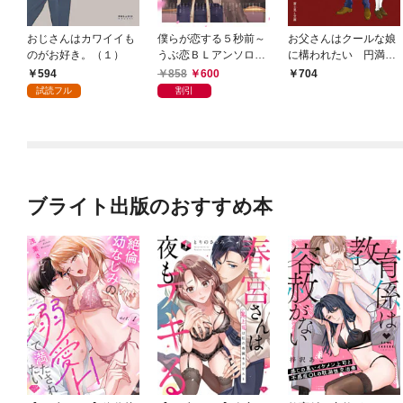
おじさんはカワイイも
僕らが恋する５秒前～
お父さんはクールな娘
のがお好き。（１）
うぶ恋ＢＬアンソロジ
に構われたい 円満家
ー～【電子コミック限
庭のための交渉術
594
858
600
704
定特典付き】
試読フル
割引
ブライト出版のおすすめ本