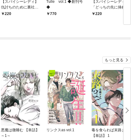
【スパイシーレディ】
Tulle vol.1 ◆創刊号
【スパイシーレディ】
仇討ちのために裏社会
◆
「どっちの先に挿れて
も
に入った私ですが、敵
欲しい？」女王様は絶
220
770
220
にも味方にもイキ負か
倫兄弟にいじめられた
されてます。 (1)
い (1)
もっと見る
悪魔は微睡む 【単話】
リンクスas vol.1
毒を食らわば末路まで
～1～
【単話】 1