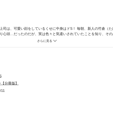
上司は、可愛い顔をしているくせに中身はドS！ 毎朝、新人の竹倉（た
り心頭…だったのだが、実は色々と気遣いされていたことを知り、その
ドS上司×くたびれリーマンのオフィスラブ☆
S
ー【分冊版】
/11