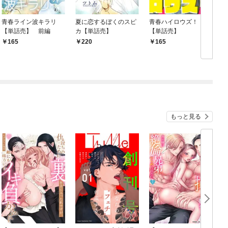
青春ライン波キラリ
夏に恋するぼくのスピ
青春ハイロウズ！！
【単話売】 前編
カ【単話売】
【単話売】
165
220
165
もっと見る