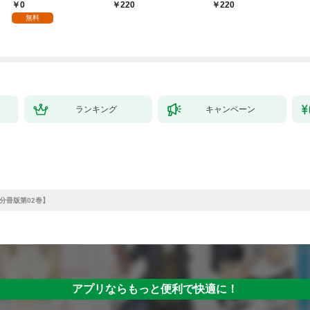
【全年齢版】(1)
第1話
0
220
￥220
無料
ランキング
キャンペーン
分冊版第02巻】
アプリならもっと便利で快適に！