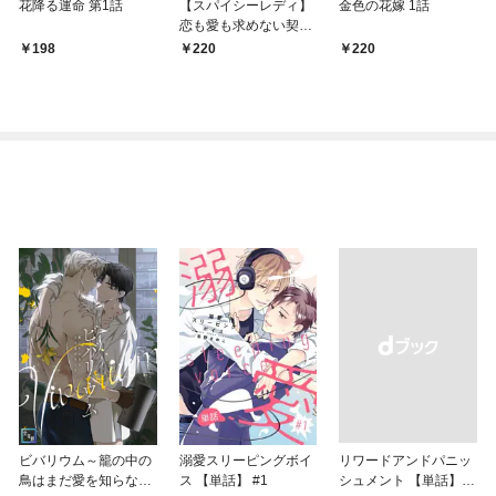
花降る運命 第1話
【スパイシーレディ】
金色の花嫁 1話
恋も愛も求めない契約
結婚のはずなのに…溺
198
220
220
愛されてました。 (1)
ビバリウム～籠の中の
溺愛スリーピングボイ
リワードアンドパニッ
鳥はまだ愛を知らない
ス 【単話】 #1
シュメント 【単話】