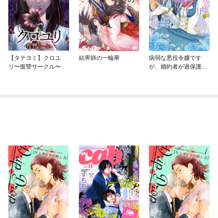
【タテヨミ】クロユ
結界師の一輪華
病弱な悪役令嬢です
リ〜復讐サークル〜
が、婚約者が過保護す
ぎて逃げ出したい(私た
ち犬猿の仲でしたよ
ね！？)