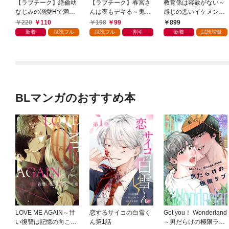
【ラブチーク】絶倫幼
【ラブチーク】春宮さ
教育係は容赦がない～
なじみの溺愛Hで満た
んは夜もデキる～鬼上
感じの悪いイケメン上
されたい act.1
司は私の専属セラピス
司と不感症OLの耽溺性
220
110
198
99
899
ト～ act.1
交治療～【コミックス
新着
試読フル
試読フル
割引
新着
試読増量
版】
BLマンガのおすすめ本
LOVE ME AGAIN～甘
恋するサイコの白雪く
Got you！ Wonderland
い復讐は記憶の向こう
ん第1話
～男だらけの極限ラブ