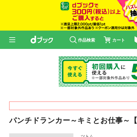
作品検索
カート
パンチドランカー～キミとお仕事～【
ツトム