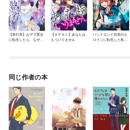
【単行本】おデブ悪女
【タテヨミ】あなたは
バッドエンド目前のヒ
に転生したら、なぜか
もういりません
ロインに転生した私、
ラスボス王子様に執着
今世では恋愛するつも
されています
りがチートな兄が離し
てくれません！？@C
OMIC
同じ作者の本