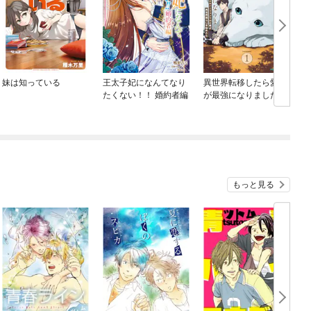
妹は知っている
王太子妃になんてなり
異世界転移したら愛犬
たくない！！ 婚約者編
が最強になりました ～
シルバーフェンリルと
俺が異世界暮らしを始
めたら～ THE COMIC
もっと見る