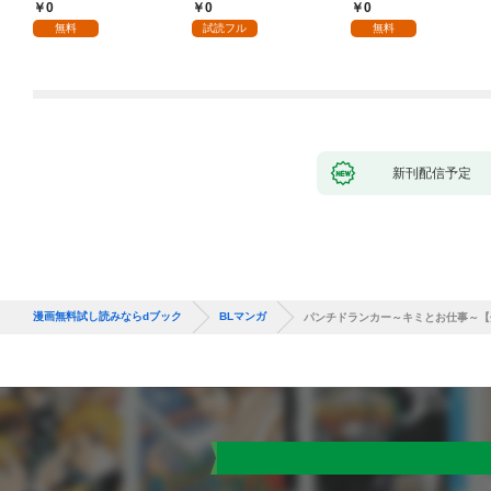
側～(1)
～(1)
0
0
0
無料
試読フル
無料
新刊配信予定
漫画無料試し読みならdブック
BLマンガ
パンチドランカー～キミとお仕事～【