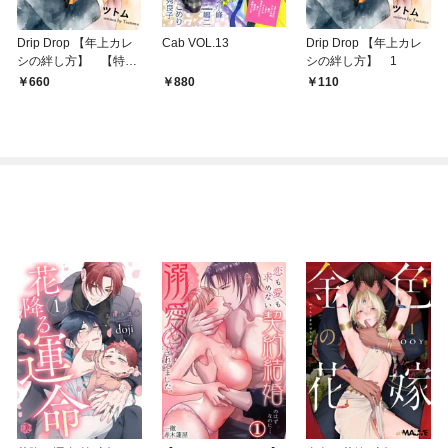
Drip Drop 【年上カレ
Cab VOL.13
Drip Drop 【年上カレ
シの絆し方】 【特装
シの絆し方】 1
版限定おまけマンガ4P
660
880
110
付】