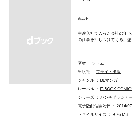
返品不可
中途入社で入った会社の年下
の仕事を押しつけてくる。怒
しさにほだされて…？ 年下
著者
ツトム
出版社
ブライト出版
ジャンル
BLマンガ
レーベル
F-BOOK COMIC
シリーズ
パンチドランカ
電子版配信開始日
2014/07
ファイルサイズ
9.76 MB