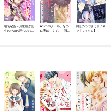
後宮秘薬～お世継ぎ誕
noicomiクール、なの
初恋のつづきは男子寮
生のための淫らなお薬
に夜は甘くて。～同居
で【マイクロ】
～
人は溺愛中毒～