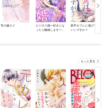
宵の嫁入り
ビジネス婚ー好きにな
新卒セフレに逃げても
ったら離婚しますー
いいですか？
【ページ版】
もっと見る