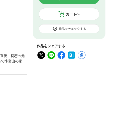
カートへ
作品をチェックする
作品をシェアする
の直後、初恋の元
姿で小宮山の家の
には反応し「これ
い!なのに…小宮
」のフルカラー版