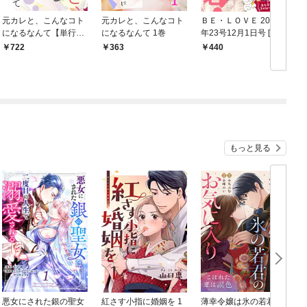
元カレと、こんなコト
元カレと、こんなコト
ＢＥ・ＬＯＶＥ 2017
になるなんて【単行本
になるなんて 1巻
年23号12月1日号 [201
版】 1巻
7年11月15日発売]
722
363
440
もっと見る
悪女にされた銀の聖女
紅さす小指に婚姻を 1
薄幸令嬢は氷の若君の