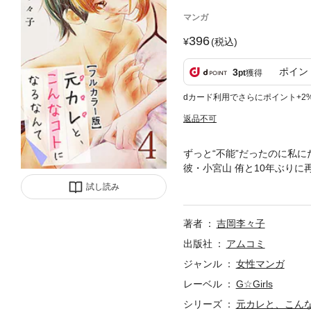
マンガ
396
(税込)
ポイン
3
pt
獲得
dカード利用でさらにポイント+2
返品不可
ずっと“不能”だったのに私
彼・小宮山 侑と10年ぶり
ベッドに!!目の前には半裸の
試し読み
は白川だから」と言われて…
山のキスや愛撫がこんなに気
著者
吉岡李々子
になります。
出版社
アムコミ
ジャンル
女性マンガ
レーベル
G☆Girls
シリーズ
元カレと、こん