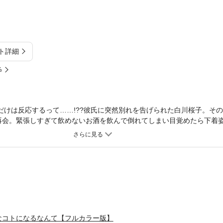
ト詳細
%
にだけは反応するって……!??彼氏に突然別れを告げられた白川桜子。そ
に再会。緊張しすぎて飲めないお酒を飲んで倒れてしまい目覚めたら下着
小宮山!!しかも、彼はここ数年ずっと誰としても“ダメ”だったのに桜子
…!?大好きだった元彼だけど、もう“黒歴史”を繰り返すわけにはいかな
持ちいいなんて……。※本作品は「元カレと、こんなコトになるなんて
なコトになるなんて【フルカラー版】