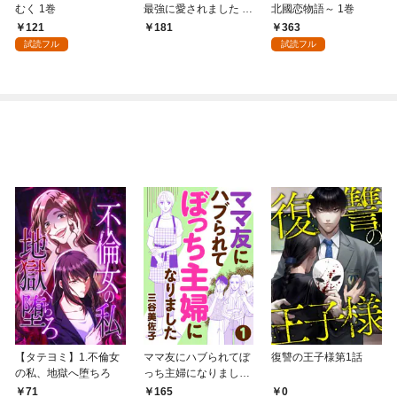
むく 1巻
最強に愛されました 1
北國恋物語～ 1巻
巻
121
363
181
試読フル
試読フル
【タテヨミ】1.不倫女
ママ友にハブられてぼ
復讐の王子様第1話
の私、地獄へ堕ちろ
っち主婦になりました
【分冊版】 1
71
165
0