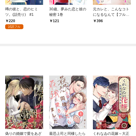
噂の彼と、恋のヒミ
30歳、夢みた恋と彼の
元カレと、こんなコト
ツ。(話売り) #1
秘密 1巻
になるなんて【フルカ
ラー版】 1巻
220
121
396
試読フル
偽りの婚姻で愛をあざ
最恐上司と同棲したら
くれなゐの花嫁～大正