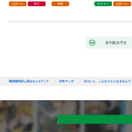
試読フル
割引
無料
タテヨミ
試読フル
新刊配信予定
漫画無料試し読みならdブック
女性マンガ
元カレと、こんなコトになるなんて