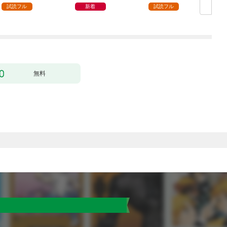
試読フル
新着
試読フル
無料