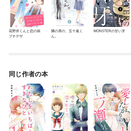
花野井くんと恋の病
隣の席の、五十嵐く
MONSTERの甘い牙
プチデザ
ん。
同じ作者の本