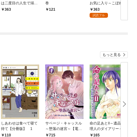
は二度目の人生で溺愛
巻
お気に入り～こぼれた
される 1巻
恋は涙色～ 1巻
363
363
121
試読フル
もっと見る
しあわせは食べて寝て
サベージ・キャッスル
命の足あとⅡ～遺品整
待て【分冊版】 1
～堕落の迷宮～【電子
理人のダイアリー～
単行本版】 第1巻
1巻
110
715
165