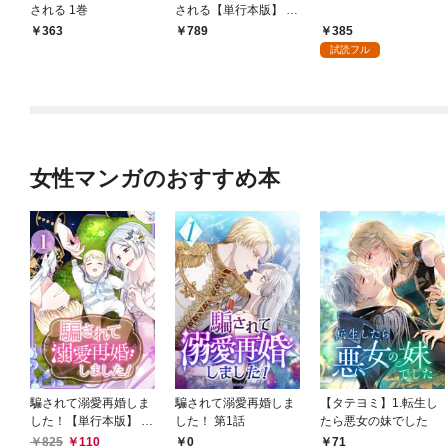
される 1巻
される【単行本版】 1
巻
385
363
789
試読フル
女性マンガのおすすめ本
騙されて溺愛再婚しま
騙されて溺愛再婚しま
【タテヨミ】1.転生し
した！【単行本版】 1
した！ 第1話
たら悪女の妹でした
巻
825
110
0
71