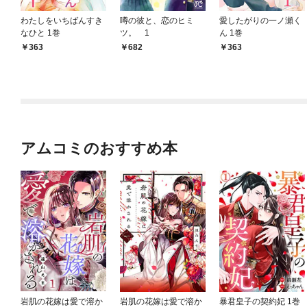
わたしをいちばんすき
噂の彼と、恋のヒミ
愛したがりの一ノ瀬く
なひと 1巻
ツ。 1
ん 1巻
363
682
363
アムコミのおすすめ本
岩肌の花嫁は愛で溶か
岩肌の花嫁は愛で溶か
暴君皇子の契約妃 1巻