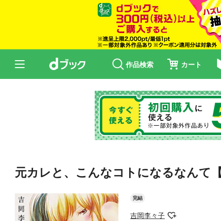
作品検索
カート
元カレと、こんなコトになるなんて【
完結
吉岡李々子