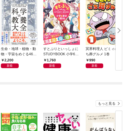
生命・地球・植物・動
すとぷりといっしょに
冥界料理人 ビミィのご
F
物・宇宙をめぐる46億
STUDYBOOK 小学6年
ち葬グルメ 1巻
年の物語 科学の教養大
分5教科
2,200
1,760
990
全
新着
新着
新着
もっと見る