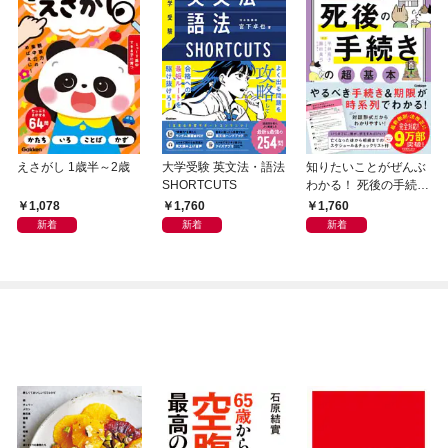
えさがし 1歳半～2歳
大学受験 英文法・語法
知りたいことがぜんぶ
SHORTCUTS
わかる！ 死後の手続き
の超基本
1,078
1,760
1,760
新着
新着
新着