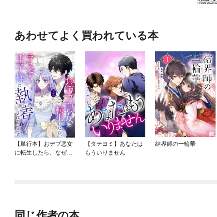
あわせてよく買われている本
【単行本】おデブ悪女
【タテヨミ】あなたは
結界師の一輪華
に転生したら、なぜか
もういりません
ラスボス王子様に執着
されています
同じ作者の本