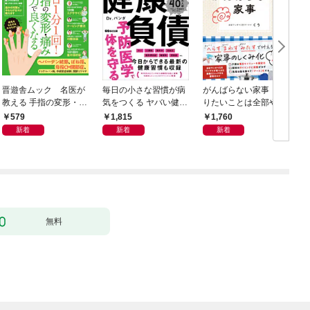
晋遊舎ムック 名医が
毎日の小さな習慣が病
がんばらない家事 や
教える 手指の変形・痛
気をつくる ヤバい健康
りたいことは全部や
みが良くなる本
負債
る！ラクして整う「ご
579
1,815
1,760
きげん」ルール
新着
新着
新着
無料