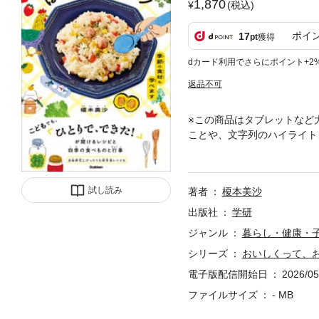
1,870
(税込)
ポイ
17
pt
獲得
dカード利用でさらにポイント+2
返品不可
※この商品はタブレットなど
ことや、文字列のハイライト
おいしく、楽しく学べる1冊
行事に絡めて、その季節の料
す。
試し読み
著者
榎本美沙
出版社
学研
ジャンル
暮らし・健康・
シリーズ
おいしくって、お
電子版配信開始日
2026/05
ファイルサイズ
- MB