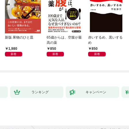
新版 果物のひと皿
65歳からは、空腹が最
赤いするめ、黒いする
高の薬
め
1,980
850
850
新着
新着
新着
ランキング
キャンペーン