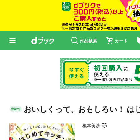
作品検索
カート
おいしくって、おもしろい！ は
最新刊
榎本美沙