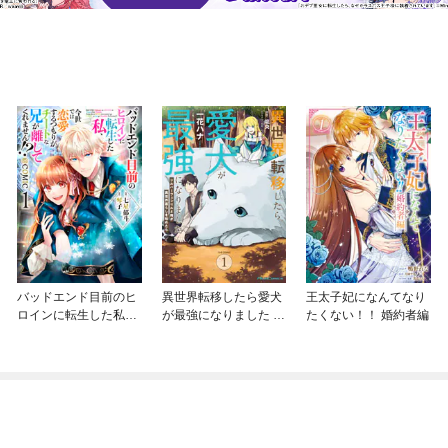
バッドエンド目前のヒ
異世界転移したら愛犬
王太子妃になんてなり
ロインに転生した私、
が最強になりました ～
たくない！！ 婚約者編
今世では恋愛するつも
シルバーフェンリルと
りがチートな兄が離し
俺が異世界暮らしを始
てくれません！？@C
めたら～ THE COMIC
OMIC