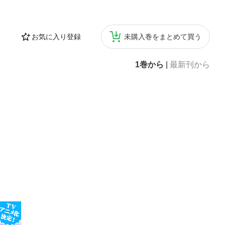
お気に入り登録
未購入巻をまとめて買う
1巻から
|
最新刊から