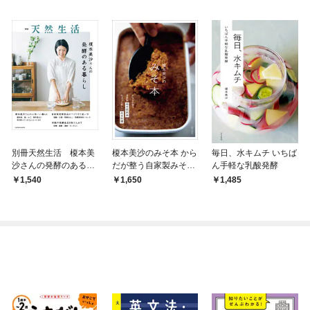
別冊天然生活 榎本美
榎本美沙のみそ本 から
毎日、水キムチ いちば
沙さんの発酵のある暮
だが整う自家製みそ仕
ん手軽な乳酸発酵
らし
込みとちょっと新しい
1,540
1,650
1,485
みそ料理