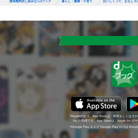
漫画無料試し読みならdブック
暮らし・健康・子育て
おいしくって、おもしろ
Appleのロゴ、App Storeは、米国もしくはそ
Inc.の商標です。App Storeは、Apple In
Google Play および Google Play ロゴは Go