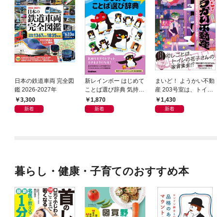
日本の鉄道車両 完全図
新レインボー はじめて
まいど！ ようかい不動
鑑 2026-2027年
ことば選び辞典 気持ち
産 203号室は、トイレ
のことば
の花子さんの部屋？
3,300
1,870
1,430
新着
新着
新着
暮らし・健康・子育てのおすすめ本