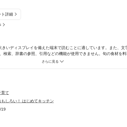
ント詳細
%
大きいディスプレイを備えた端末で読むことに適しています。また、文
、検索、辞書の参照、引用などの機能が使用できません。旬の食材を料
。わかりやすく、面白く、食材のことを学びながら料理を作れます。季
理や、食べ物について紹介。その季節に作ってみたくなるレシピも一緒
子育て
もしろい！ はじめてキッチン
/19