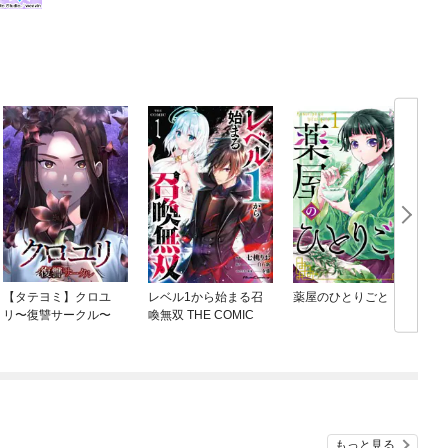
【タテヨミ】クロユ
レベル1から始まる召
薬屋のひとりごと
リ〜復讐サークル〜
喚無双 THE COMIC
もっと見る