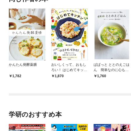
かんたん発酵薬膳
おいしくって、おもし
ぱぱっと ととのえごは
ろい！ はじめてキッチ
ん 簡単なのに心も体
ン 季節の食材も学べま
もととのう季節のごは
1,782
1,870
1,760
す
ん78品
学研のおすすめ本