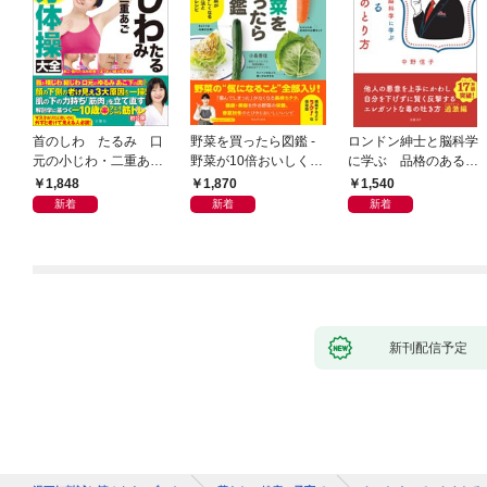
首のしわ たるみ 口
野菜を買ったら図鑑 -
ロンドン紳士と脳科学
元の小じわ・二重あ
野菜が10倍おいしくな
に学ぶ 品格のあるマ
ご 何歳からでもここ
る保存法と64のレシピ
ウントのとり方
1,848
1,870
1,540
まで若くなる！ 名医
-
新着
新着
新着
が教える最新１分体操
大全
新刊配信予定