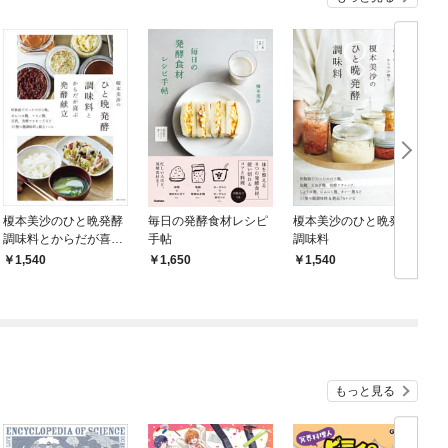
榎本美沙のひと晩発酵
毎日の発酵食材レシピ
榎本美沙のひと晩発酵
調味料とからだが喜ぶ
手帖
調味料
発酵献立
1,540
1,650
1,540
もっと見る