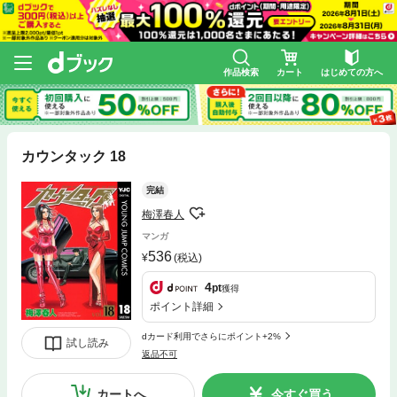
作品検索
カート
はじめての方へ
カウンタック 18
完結
梅澤春人
マンガ
536
(税込)
4
pt
獲得
ポイント詳細
dカード利用でさらにポイント+2%
試し読み
返品不可
カートへ
今すぐ買う