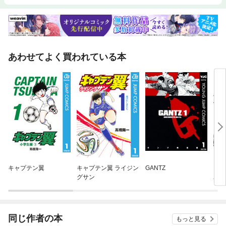
あわせてよく買われている本
キャプテン翼
キャプテン翼 ライジン
GANTZ
キャ
グサン
ユー
同じ作者の本
もっと見る