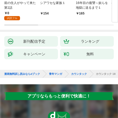
前の住人がやって来た
シアワセな家族１
16年目の復讐～奴らを
ベイ
第1話
地獄に送るまで１
エブ
版】
0
154
165
2
試読フル
新刊配信予定
ランキング
キャンペーン
無料
漫画無料試し読みならdブック
青年マンガ
カウンタック
カウンタック 18
アプリならもっと便利で快適に！