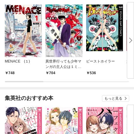
MENACE (１)
異世界行っても少年マ
ビーストホイラー
妖怪
ンガの主人公は１ミリ
クロ
もブレない！！！
748
704
536
5
（１）
集英社のおすすめ本
もっと見る