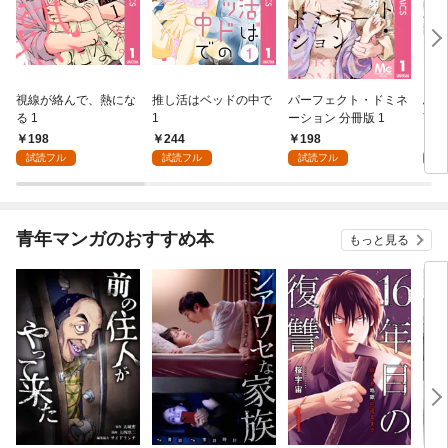
視線が絡んで、熱にな
推し活はベッドの中で
パーフェクト・ドミネ
ふし
る 1
1
ーション 分冊版 1
言っ
198
244
198
2
試読フル
試読フル
試読フル
試
青年マンガのおすすめ本
もっと見る