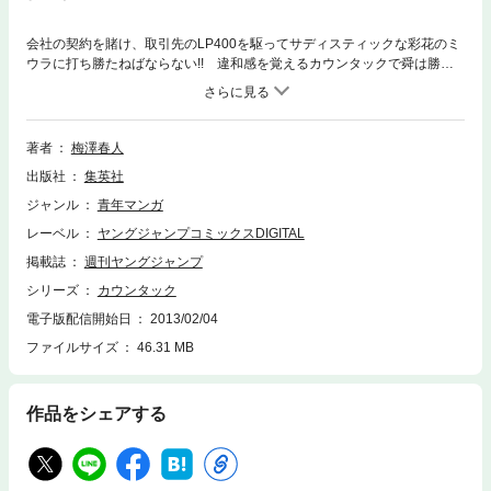
会社の契約を賭け、取引先のLP400を駆ってサディスティックな彩花のミ
ウラに打ち勝たねばならない!! 違和感を覚えるカウンタックで舜は勝て
るのか？ BMWから落下したケータイから思いがけず、美女との運が…!?
著者
梅澤春人
出版社
集英社
ジャンル
青年マンガ
レーベル
ヤングジャンプコミックスDIGITAL
掲載誌
週刊ヤングジャンプ
シリーズ
カウンタック
電子版配信開始日
2013/02/04
ファイルサイズ
46.31 MB
作品をシェアする