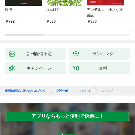
残照
れんげ荘
アンデル１ 小さな文
琴子
芸誌
792
586
330
7
新刊配信予定
ランキング
キャンペーン
無料
漫画無料試し読みならdブック
小説一般
ジャンゴ
ジャンゴ
アプリならもっと便利で快適に！