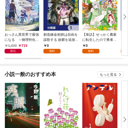
おっさん異世界で最強
創造錬金術師は自由を
【単話】せっかく農家
夫は
になる ～物理特化の
謳歌する 故郷を追放さ
に転生したので勇者は
【分
覚醒者～
れたら、魔王のお膝元
目指しません【第1
1,430
715
0
0
0
で超絶効果のマジック
話】
割引
無料
無料
アイテム作り放題にな
りました【分冊版】
1
小説一般のおすすめ本
もっと見る