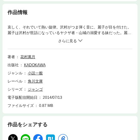
作品情報
哀しく、それでいて熱い旋律。沢村がつま弾く音に、麗子が目を付けた。
麗子は沢村が世話になっているヤクザ者・山城の溺愛する妹だった。麗子
は美女の自殺志願者だった。そして、麗子は悪魔だった――。沢村はたっ
た一度の麗子との快楽の代償として、ギタリストの命である指を失った。
そればかりか巨大な野獣にいたぶられ、人間としての尊厳をも失った。す
べては麗子の罠だった。沢村を指の動かない天才ギタリスト、ジャンゴ・
著者
花村萬月
ラインハルトにするための……。男女の、兄妹の、粘り付くような濃い愛
出版社
KADOKAWA
憎を、物語を通して描き切った花村文学の真骨頂！
ジャンル
小説一般
レーベル
角川文庫
シリーズ
ジャンゴ
電子版配信開始日
2014/07/13
ファイルサイズ
0.87 MB
作品をシェアする