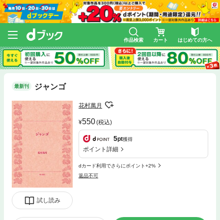
作品検索
カート
はじめての方へ
ジャンゴ
最新刊
花村萬月
550
(税込)
5
pt
獲得
ポイント詳細
dカード利用でさらにポイント+2%
返品不可
試し読み