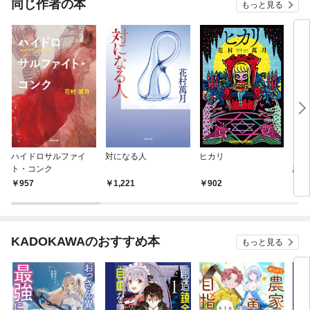
同じ作者の本
もっと見る
ハイドロサルファイ
対になる人
ヒカリ
たっ
ト・コンク
説教
957
1,221
902
2,
KADOKAWAのおすすめ本
もっと見る