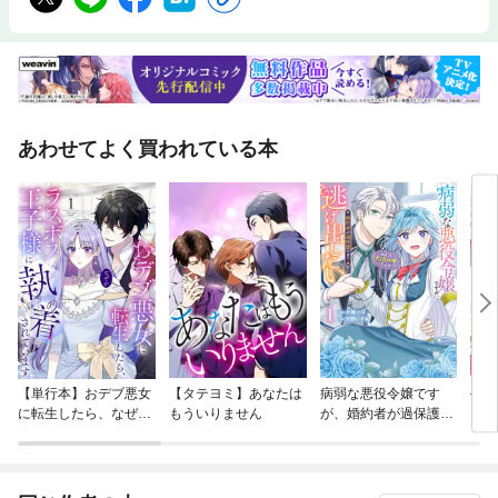
あわせてよく買われている本
【単行本】おデブ悪女
【タテヨミ】あなたは
病弱な悪役令嬢です
公爵
に転生したら、なぜか
もういりません
が、婚約者が過保護す
当た
ラスボス王子様に執着
ぎて逃げ出したい(私
されています
たち犬猿の仲でしたよ
ね！？)