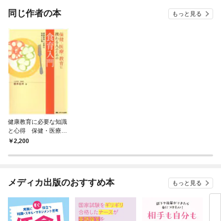
OMIC
同じ作者の本
もっと見る
健康教育に必要な知識
と心得 保健・医療・
教育に携わる人のため
2,200
の食育入門
メディカ出版のおすすめ本
もっと見る