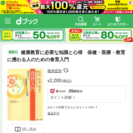
作品検索
カート
はじめての方へ
健康教育に必要な知識と心得 保健・医療・教育
最新刊
に携わる人のための食育入門
根岸宏邦
2,200
(税込)
20
pt
獲得
ポイント詳細
dカード利用でさらにポイント+2%
返品不可
試し読み