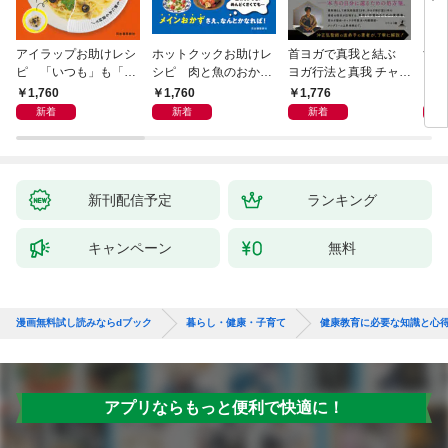
アイラップお助けレシ
ホットクックお助けレ
首ヨガで真我と結ぶ
すご
ピ 「いつも」も「も
シピ 肉と魚のおか
ヨガ行法と真我 チャク
クニ
しも」もおいしい！
ず 少ない材料＆調味
ラと真我の関係 クンダ
した
1,760
1,760
1,776
1,
料で、あとはスイッチ
リーニ上昇体験 次元上
新着
新着
新着
ポン！
昇と真我の関係
新刊配信予定
ランキング
キャンペーン
無料
漫画無料試し読みならdブック
暮らし・健康・子育て
健康教育に必要な知識と心
アプリならもっと便利で快適に！