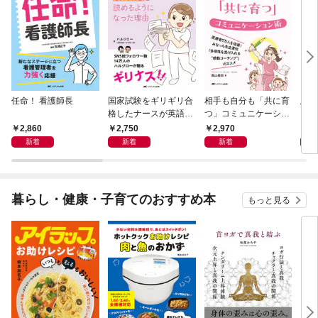
任命！ 看護師長
国家試験をギリギリ合
相手も自分も「共に育
患者
格したナースが英語論
つ」コミュニケーショ
「食
文を読めるようになっ
ン術
境」
2,860
2,750
2,970
3,
た理由
新着
新着
新着
暮らし・健康・子育てのおすすめ本
もっと見る