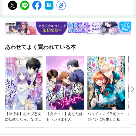
あわせてよく買われている本
【単行本】おデブ悪女
【タテヨミ】あなたは
バッドエンド目前のヒ
結界
に転生したら、なぜか
もういりません
ロインに転生した私、
ラスボス王子様に執着
今世では恋愛するつも
されています
りがチートな兄が離し
てくれません！？@C