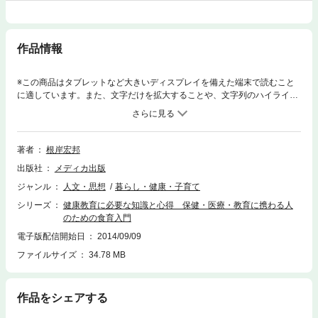
作品情報
※この商品はタブレットなど大きいディスプレイを備えた端末で読むこと
に適しています。また、文字だけを拡大することや、文字列のハイライ
ト、検索、辞書の参照、引用などの機能が使用できません。食育とは何
か、なぜいま食育が必要なのか。次世代を担う元気な子どもたちの明るい
未来のために、保健・医療・教育にかかわる人が知っておくべき知識と心
得を記す。小児科医としての40余年にわたる臨床経験をもつ著者が、「何
著者
根岸宏邦
をどう食べるか」をわかりやすく語る。
出版社
メディカ出版
ジャンル
人文・思想
暮らし・健康・子育て
シリーズ
健康教育に必要な知識と心得 保健・医療・教育に携わる人
のための食育入門
電子版配信開始日
2014/09/09
ファイルサイズ
34.78 MB
作品をシェアする